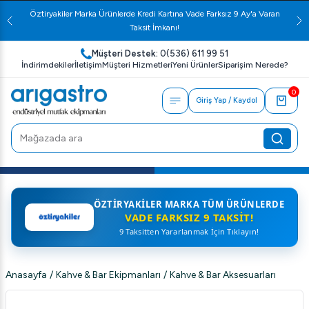
Öztiryakiler Marka Ürünlerde Kredi Kartına Vade Farksız 9 Ay'a Varan
Taksit İmkanı!
Müşteri Destek:
0(536) 611 99 51
İndirimdekiler
İletişim
Müşteri Hizmetleri
Yeni Ürünler
Siparişim Nerede?
0
Giriş Yap / Kaydol
ÖZTIRYAKILER MARKA TÜM ÜRÜNLERDE
VADE FARKSIZ 9 TAKSIT!
9 Taksitten Yararlanmak İçin Tıklayın!
Anasayfa
/
Kahve & Bar Ekipmanları
/
Kahve & Bar Aksesuarları