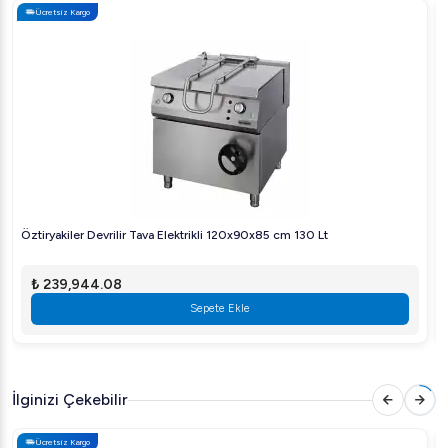
Ücretsiz Kargo
Bravilor Bonamat Novo, dayanıklılığı ve yüksek
performansıyla endüstriyel mutfak ekipmanları arasında
öne çıkan bir üründür. Zahmetsiz kurulum ve kolay bakım
süreciyle kullanıcı dostudur. Şimdi sipariş verin ve kahve
servisinizi bir üst seviyeye taşıyın!
Öztiryakiler Devrilir Tava Elektrikli 120x90x85 cm 130 Lt
₺ 239,944.08
Sepete Ekle
İlginizi Çekebilir
Ücretsiz Kargo