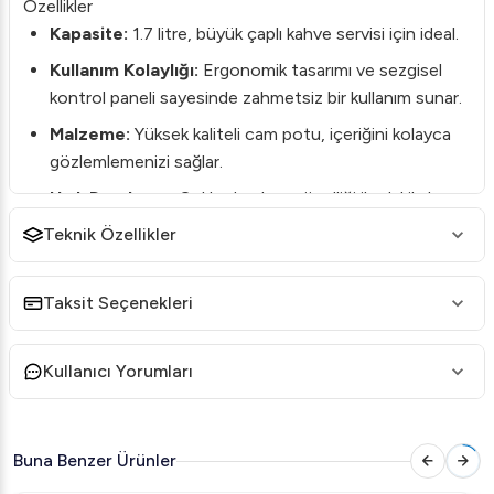
Özellikler
Kapasite:
1.7 litre, büyük çaplı kahve servisi için ideal.
Kullanım Kolaylığı:
Ergonomik tasarımı ve sezgisel
kontrol paneli sayesinde zahmetsiz bir kullanım sunar.
Malzeme:
Yüksek kaliteli cam potu, içeriğini kolayca
gözlemlemenizi sağlar.
Hızlı Demleme:
Çoklu demleme özelliği ile dakikalar
içinde taze kahve hazırlar.
Teknik Özellikler
Dayanıklılık:
Sağlam yapısı, uzun ömürlü performans
sunar.
Taksit Seçenekleri
Kullanım Alanları
Kafeler ve Restoranlar:
Hızlı ve etkili bir kahve
Kullanıcı Yorumları
servisi sağlar.
Ofisler:
Çalışanlar için sürekli taze kahve sunar.
Buna Benzer Ürünler
Etkinlikler:
Toplantı ve organizasyonlarda kahve
ihtiyacınızı sorunsuz karşılar.