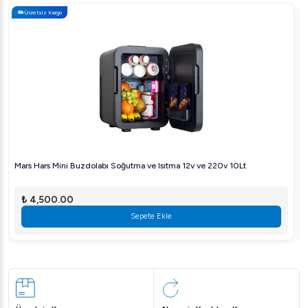
Bravilor Bonamat THa ile işletmeniz için mükemmel kahve
Ücretsiz Kargo
deneyimini yakalayın!
Mars Hars Mini Buzdolabı Soğutma ve Isıtma 12v ve 220v 10Lt
₺ 4,500.00
Sepete Ekle