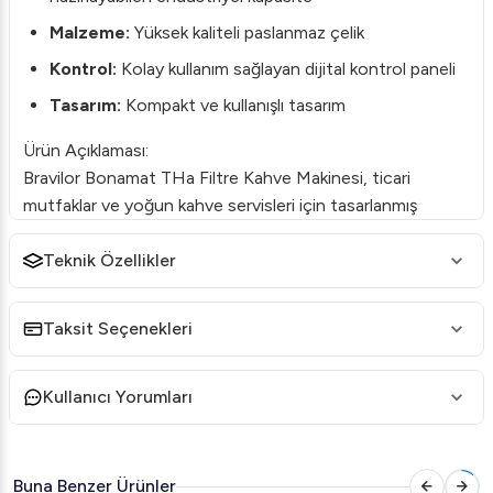
Malzeme:
Yüksek kaliteli paslanmaz çelik
Kontrol:
Kolay kullanım sağlayan dijital kontrol paneli
Tasarım:
Kompakt ve kullanışlı tasarım
Ürün Açıklaması:
Bravilor Bonamat THa Filtre Kahve Makinesi, ticari
mutfaklar ve yoğun kahve servisleri için tasarlanmış
profesyonel bir makinedir. Taze çekilmiş kahve tadının
korunmasını sağlayan hızlı filtreleme teknolojisi ile
Teknik Özellikler
donatılmış bu cihaz, günlük işlerinizi kolaylaştıracak.
Taksit Seçenekleri
Paslanmaz çelik yapısı, makineyi hem şık bir hale getirir
hem de dayanıklılığını arttırır. Kullanımı son derece kolay
olan dijital kontrol paneli, istediğiniz kahve yoğunluğunu
Kullanıcı Yorumları
ve tadını ayarlamanıza yardımcı olur.
Kafe, restoran veya otel gibi işletmeler için ideal olan
Buna Benzer Ürünler
Bravilor Bonamat THa, yüksek kapasitesi sayesinde