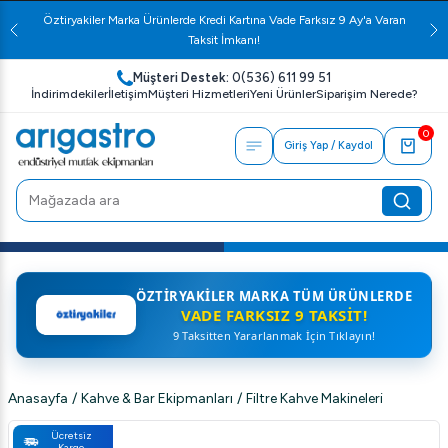
Öztiryakiler Marka Ürünlerde Kredi Kartına Vade Farksız 9 Ay'a Varan
Taksit İmkanı!
Müşteri Destek:
0(536) 611 99 51
İndirimdekiler
İletişim
Müşteri Hizmetleri
Yeni Ürünler
Siparişim Nerede?
0
Giriş Yap / Kaydol
ÖZTIRYAKILER MARKA TÜM ÜRÜNLERDE
VADE FARKSIZ 9 TAKSIT!
9 Taksitten Yararlanmak İçin Tıklayın!
Anasayfa
/
Kahve & Bar Ekipmanları
/
Filtre Kahve Makineleri
Ücretsiz
Kargo