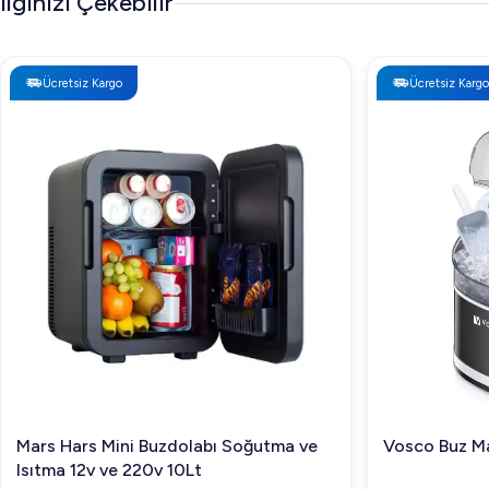
İlginizi Çekebilir
Ücretsiz Kargo
Ücretsiz Kargo
Mars Hars Mini Buzdolabı Soğutma ve
Vosco Buz Ma
Isıtma 12v ve 220v 10Lt