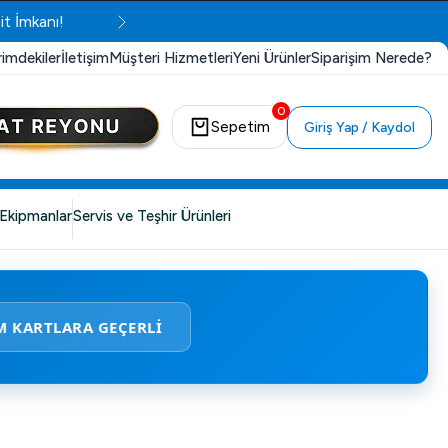
it İmkanı!
rimdekiler
İletişim
Müşteri Hizmetleri
Yeni Ürünler
Siparişim Nerede?
0
Sepetim
Giriş Yap / Kaydol
Ekipmanlar
Servis ve Teşhir Ürünleri
M KARTLARA GEÇERLİ