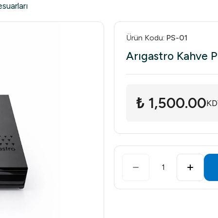
suarları
Ürün Kodu
:
PS-01
Arıgastro Kahve 
₺ 1,500.00
KD
1