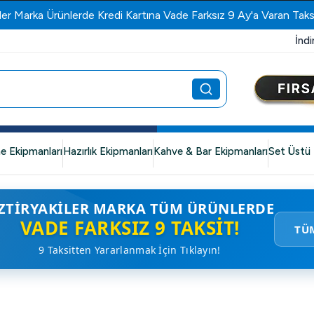
ler Marka Ürünlerde Kredi Kartına Vade Farksız 9 Ay'a Varan Taks
İndi
e Ekipmanları
Hazırlık Ekipmanları
Kahve & Bar Ekipmanları
Set Üstü 
ZTIRYAKILER MARKA TÜM ÜRÜNLERDE
VADE FARKSIZ 9 TAKSIT!
TÜ
9 Taksitten Yararlanmak İçin Tıklayın!