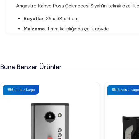
Arıgastro Kahve Posa Çekmecesi Siyah'ın teknik özellikleri
Boyutlar
: 25 x 38 x 9 cm
Malzeme
: 1 mm kalınlığında çelik gövde
Kaplama
: Elektrostatik fırın boya
Ek Özellikler
: Yüksekliği ayarlanabilir kauçuk ayaklar
Arıgastro Kahve Posa Çekmecesi Siyah Fiyatı
Buna Benzer Ürünler
Arıgastro Kahve Posa Çekmecesi Siyah, kaliteli yapısı ve f
seçenek sunar. Büyük ve küçük işletmelere hitap eden bu ü
Ücretsiz Kargo
Ücretsiz Kargo
Arıgastro Kahve Posa Çekmecesi Siyah Neden T
Arıgastro Kahve Posa Çekmecesi Siyah hem profesyonel h
Uzun Ömürlü Kullanım
: Sağlam yapısı ve darbeye day
Kolay Bakım ve Temizlik
: Elektrostatik boya kaplama