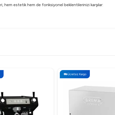
, hem estetik hem de fonksiyonel beklentilerinizi karşılar:
, darbe absorbe edici kauçuk, ses izolatörü
onksiyonel tasarımıyla kullanıcıları cezbetmektedir. Ürünün fiyatı
rün, farklı bütçelere göre erişilebilir durumdadır.
Ücretsiz Kargo
ercih Edilmeli?
em de ev baristaları için mükemmel bir tercihtir. Neden mi?
anıklı kauçuk kullanımı sayesinde uzun süreli kullanım sunar.
sı ve havasız yapı nedeniyle hızlı ve zahmetsiz bir şekilde temizl