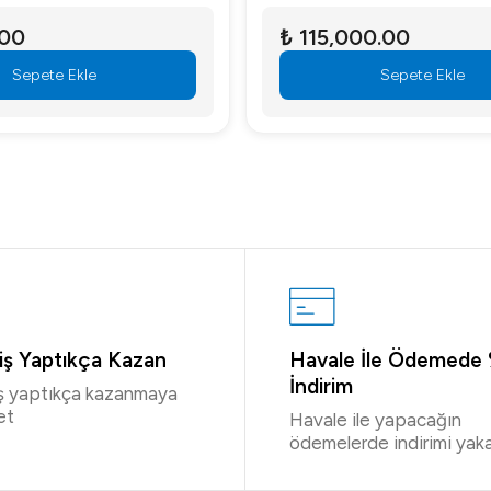
.00
₺ 115,000.00
Sepete Ekle
Sepete Ekle
riş Yaptıkça Kazan
Havale İle Ödemede
İndirim
iş yaptıkça kazanmaya
et
Havale ile yapacağın
ödemelerde indirimi yaka