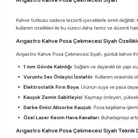
Arıgastro Kahve Posa Çekmecesi Siyah
Kahve tutkusu sadece lezzetli içeceklerle sınırlı değildir
kullanım özellikleri ile bu süreci daha temiz ve düzenli hale
Arıgastro Kahve Posa Çekmecesi Siyah Özellikl
Arıgastro Kahve Posa Çekmecesi Siyah, günlük kahve ihtiya
1 mm Gövde Kalınlığı
: Sağlam ve dayanıklı bir yapı s
Vuruntu Ses Önleyici İzolatör
: Kullanım sırasında 
Elektrostatik Fırın Boya
: Ürünün suya ve pasa dayanı
Kauçuk Zemin Sabitleyici
: Kaymayı önleyen, yüksekl
Darbe Emici Absorbe Kauçuk
: Posa kaşıklama işlem
Özel Lazer Kesim Hava Kanalları
: Buharlaşmayı artı
Arıgastro Kahve Posa Çekmecesi Siyah Teknik D