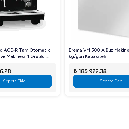
ım sırasında sessizlik sağlar.
zemeden üretilmiştir?
up dış kaplaması elektrostatik boya ile yapılmıştır.
o ACE-R Tam Otomatik
Brema VM 500 A Buz Makine
ve Makinesi, 1 Gruplu,
kg/gün Kapasiteli
t kahve makinesi ile uyumludur.
6.28
₺ 185,922.38
Sepete Ekle
Sepete Ekle
ma kolaylığı sağlar.
Arıgastro Kahve Posa Çekmecesi Siyah ile kahve hazırlık sürecinizi