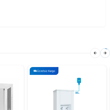
, sağlamlığı ve pratik kullanımıyla oldukça uygun bir
Ücretsiz Kargo
enir.