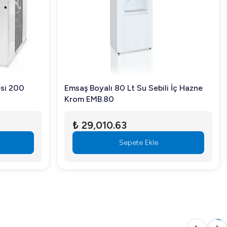
si 200
Emsaş Boyalı 80 Lt Su Sebili İç Hazne
Krom EMB.80
₺ 29,010.63
Sepete Ekle
 daha rahat ve düzenli hale getirin. Detaylı bilgi için