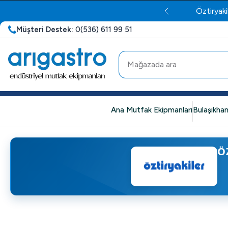
Öztiryaki
Müşteri Destek:
0(536) 611 99 51
Ana Mutfak Ekipmanları
Bulaşıkhan
Ö