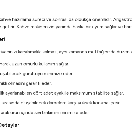
; kahve hazırlama süreci ve sonrası da oldukça önemlidir. Arıgast
 getirir. Kahve makinenizin yanında harika bir uyum sağlar ve barista
eri
cınızı karşılamakla kalmaz, aynı zamanda mutfağınızda düzen ve r
unarak uzun ömürlü kullanım sağlar.
oluşabilecek gürültüyü minimize eder.
klı olmasını garanti eder.
ik ayarlanabilen dört adet ayak ile maksimum stabilite sağlar.
i sırasında oluşabilecek darbelere karşı yüksek koruma içerir.
rarak ürün içinde sıvı birikimini minimize eder.
etayları