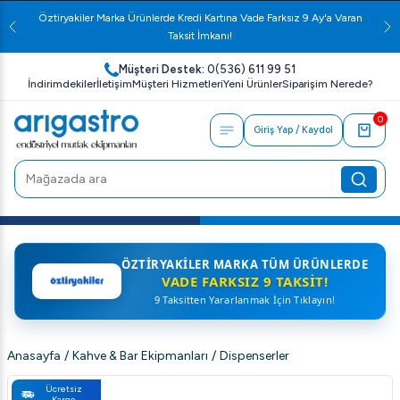
Öztiryakiler Marka Ürünlerde Kredi Kartına Vade Farksız 9 Ay'a Varan
Taksit İmkanı!
Müşteri Destek:
0(536) 611 99 51
İndirimdekiler
İletişim
Müşteri Hizmetleri
Yeni Ürünler
Siparişim Nerede?
0
Giriş Yap / Kaydol
ÖZTIRYAKILER MARKA TÜM ÜRÜNLERDE
VADE FARKSIZ 9 TAKSIT!
9 Taksitten Yararlanmak İçin Tıklayın!
Anasayfa
/
Kahve & Bar Ekipmanları
/
Dispenserler
Ücretsiz
Kargo