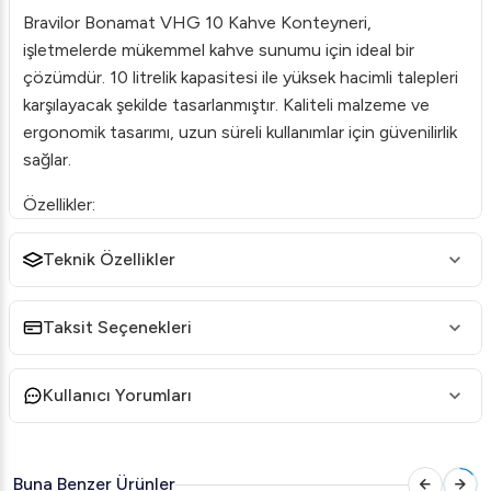
Bravilor Bonamat VHG 10 Kahve Konteyneri,
işletmelerde mükemmel kahve sunumu için ideal bir
çözümdür. 10 litrelik kapasitesi ile yüksek hacimli talepleri
karşılayacak şekilde tasarlanmıştır. Kaliteli malzeme ve
ergonomik tasarımı, uzun süreli kullanımlar için güvenilirlik
sağlar.
Özellikler:
Kapak Tasarımı:
Hızlı ve kolay doldurma için geniş
Teknik Özellikler
ağız açıklığına sahip kapak.
İzoleli Gövde:
İki katmanlı çelik yapısı, içeriği uzun
süre ideal sıcaklıkta tutar.
Taksit Seçenekleri
Musluk Mekanizması:
Kolay aksesuar değiştirme ve
hızlı akış sağlama imkanı.
Kullanıcı Yorumları
Dayanıklılık:
Ticari kullanıma uygun tasarımı ile yoğun
kullanımlara dayanıklıdır.
Buna Benzer Ürünler