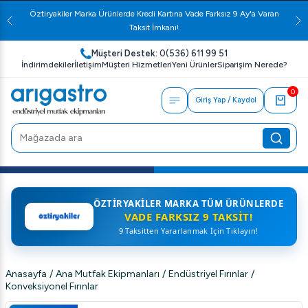
Öztiryakiler Marka Ürünlerde Kredi Kartına Vade Farksız 9 Ay'a Varan
Taksit İmkanı!
Müşteri Destek:
0(536) 611 99 51
İndirimdekiler
İletişim
Müşteri Hizmetleri
Yeni Ürünler
Siparişim Nerede?
0
Giriş Yap / Kaydol
ÖZTIRYAKILER MARKA TÜM ÜRÜNLERDE
VADE FARKSIZ 9 TAKSIT!
9 Taksitten Yararlanmak İçin Tıklayın!
Anasayfa
/
Ana Mutfak Ekipmanları
/
Endüstriyel Fırınlar
/
Konveksiyonel Fırınlar