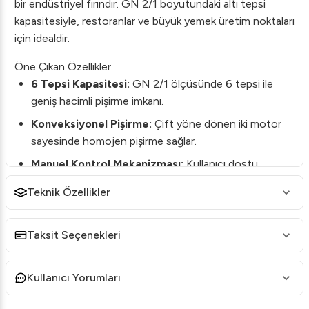
bir endüstriyel fırındır. GN 2/1 boyutundaki altı tepsi
kapasitesiyle, restoranlar ve büyük yemek üretim noktaları
için idealdir.
Öne Çıkan Özellikler
6 Tepsi Kapasitesi:
GN 2/1 ölçüsünde 6 tepsi ile
geniş hacimli pişirme imkanı.
Konveksiyonel Pişirme:
Çift yöne dönen iki motor
sayesinde homojen pişirme sağlar.
Manuel Kontrol Mekanizması:
Kullanıcı dostu
manuel sıcaklık, zaman ve nem kontrolü.
Teknik Özellikler
Geniş Sıcaklık Aralığı:
100 ile 270 derece arasında
değişen sıcaklık ayarları.
Taksit Seçenekleri
Direct Nemlendirme Sistemi:
Beş saniyelik buton ile
etkinleştirilen direkt nemlendirme.
Kullanıcı Yorumları
Teknik Özellikler
Model:
MKF-621S