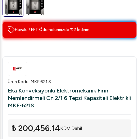
Havale / EFT Ödemelerinizde %2 İndirim!
Ürün Kodu
:
MKF.621.S
Eka Konveksiyonlu Elektromekanik Fırın
Nemlendirmeli Gn 2/1 6 Tepsi Kapasiteli Elektrikli
MKF-621S
₺ 200,456.14
KDV Dahil