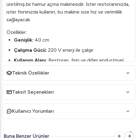
üretilmiş bir hamur açma makinesidir. İster restoranınızda,
ister fırınınızda kullanın, bu makine size hız ve verimlilik
sağlayacak.
Özellikler:
Genişlik:
40 cm
Çalışma Gücü:
220 V enerji ile çalışır
Kullanım Alanı:
Restoran, fırın ve diğer endüstriyel
mutfaklar için uygundur
Teknik Özellikler
Neden Viber VHE.HAK.40Y Tercih Etmelisiniz?
Dayanıklı Yapı:
Sağlam malzemelerden üretilmiş bu
Taksit Seçenekleri
hamur açma makinesi, uzun ömürlü kullanım garantisi
sunar.
Kullanıcı Yorumları
Kullanım Kolaylığı:
Kullanıcı dostu tasarımı ile hızlı ve
etkili hamur açma imkanı sağlar.
Enerji Tasarrufu:
220 V ile çalışarak enerji tasarrufu
Buna Benzer Ürünler