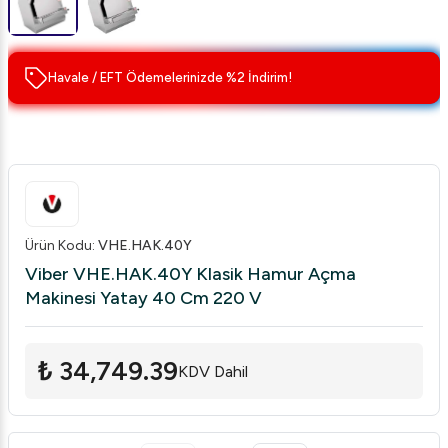
Havale / EFT Ödemelerinizde %2 İndirim!
Ürün Kodu
:
VHE.HAK.40Y
Viber VHE.HAK.40Y Klasik Hamur Açma
Makinesi Yatay 40 Cm 220 V
₺ 34,749.39
KDV Dahil