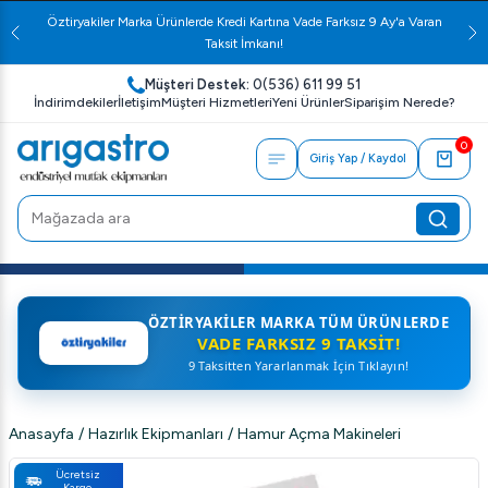
Öztiryakiler Marka Ürünlerde Kredi Kartına Vade Farksız 9 Ay'a Varan
Taksit İmkanı!
Müşteri Destek:
0(536) 611 99 51
İndirimdekiler
İletişim
Müşteri Hizmetleri
Yeni Ürünler
Siparişim Nerede?
0
Giriş Yap / Kaydol
ÖZTIRYAKILER MARKA TÜM ÜRÜNLERDE
VADE FARKSIZ 9 TAKSIT!
9 Taksitten Yararlanmak İçin Tıklayın!
Anasayfa
/
Hazırlık Ekipmanları
/
Hamur Açma Makineleri
Ücretsiz
Kargo