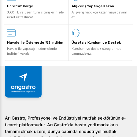
Eka Konveksiyonlu Nemlendirmeli Manuel Fırın EKF-
Ücretsiz Kargo
Alışveriş Yaptıkça Kazan
311UD, yüksek kalite ve performans arayan profesyonel
3000 TL ve üzeri tüm siparişlerinizde
Alışveriş yaptıkça kazanmaya devam
ücretsiz teslimat.
et
mutfaklar için mükemmel bir seçimdir. Ürün hakkında daha
fazla bilgi almak ve mutfağınıza bu üstün teknolojiyi
kazandırmak için bizimle iletişime geçin.
Havale İle Ödemede %2 İndirim
Ücretsiz Kurulum ve Destek
Havale ile yapacağın ödemelerde
Kurulum ve destek süreçlerinde
indirimi yakala
yanınızdayız.
Arı Gastro, Profesyonel ve Endüstriyel mutfak sektörünün e-
ticaret platformudur. Arı Gastro'da başta yerli markaların
tamamı olmak üzere, dünya çapında endüstriyel mutfak