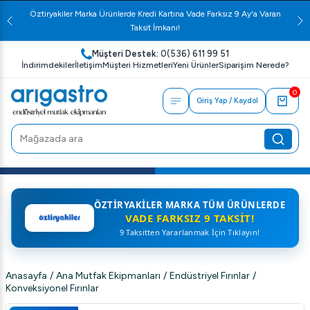
Öztiryakiler Marka Ürünlerde Kredi Kartına Vade Farksız 9 Ay'a Varan
Taksit İmkanı!
Müşteri Destek:
0(536) 611 99 51
İndirimdekiler
İletişim
Müşteri Hizmetleri
Yeni Ürünler
Siparişim Nerede?
0
Giriş Yap / Kaydol
ÖZTIRYAKILER MARKA TÜM ÜRÜNLERDE
VADE FARKSIZ 9 TAKSIT!
9 Taksitten Yararlanmak İçin Tıklayın!
Anasayfa
/
Ana Mutfak Ekipmanları
/
Endüstriyel Fırınlar
/
Konveksiyonel Fırınlar