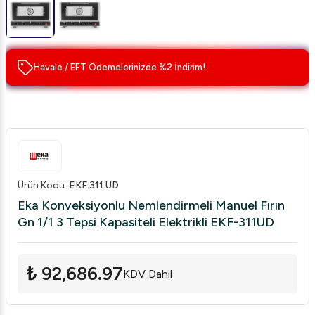
Havale / EFT Ödemelerinizde %2 İndirim!
Ürün Kodu
:
EKF.311.UD
Eka Konveksiyonlu Nemlendirmeli Manuel Fırın
Gn 1/1 3 Tepsi Kapasiteli Elektrikli EKF-311UD
₺ 92,686.97
KDV Dahil