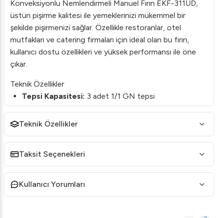
Konveksiyonlu Nemlendirmeli Manuel Fırın EKF-311UD,
üstün pişirme kalitesi ile yemeklerinizi mükemmel bir
şekilde pişirmenizi sağlar. Özellikle restoranlar, otel
mutfakları ve catering firmaları için ideal olan bu fırın,
kullanıcı dostu özellikleri ve yüksek performansı ile öne
çıkar.
Teknik Özellikler
Tepsi Kapasitesi:
3 adet 1/1 GN tepsi
Çalışma Şekli:
Elektrikli
Teknik Özellikler
Sıcaklık Aralığı:
100 - 260 derece
Direkt Nemlendirme:
Buton kontrollü, 5 saniye
Taksit Seçenekleri
süresi ile
Güç:
3,7 Kw – 50-60 Hz AC 220/230 1N
Kullanıcı Yorumları
Ölçüler:
790x752x504 mm
Ağırlık:
45 kg