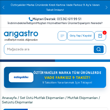
Öztiryakiler Marka Ürünlerde Kredi Kartına Vade Farksız 9 Ay'a Varan
Taksit İmkanı!
Müşteri Destek:
0(536) 611 99 51
İndirimdekiler
İletişim
Müşteri Hizmetleri
Yeni Ürünler
Siparişim Nerede?
0
Giriş Yap / Kaydol
ÖZTIRYAKILER MARKA TÜM ÜRÜNLERDE
VADE FARKSIZ 9 TAKSIT!
9 Taksitten Yararlanmak İçin Tıklayın!
Anasayfa
/
Set Üstü Mutfak Ekipmanları
/
Mutfak Ekipmanları
/
Setüstü Ekipmanlar