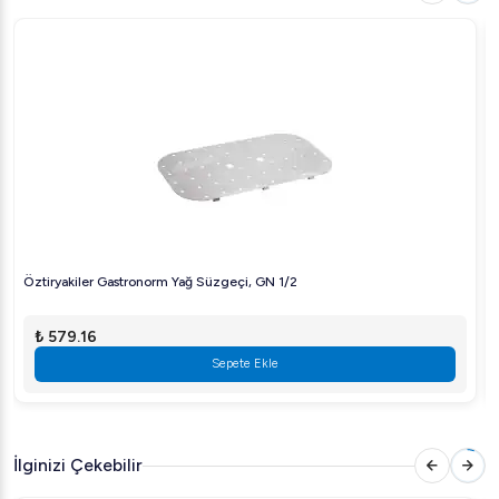
kullanılabilir.
Öztiryakiler Gastronorm Yağ Süzgeçi, GN 1/2
₺ 579.16
Sepete Ekle
İlginizi Çekebilir