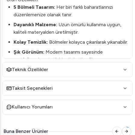
5 Bölmeli Tasarım:
Her biri farklı baharatlarınızı
düzenlemenize olanak tanır.
Dayanıklı Malzeme:
Uzun ömürlü kullanıma uygun,
kaliteli materyalden üretilmiştir.
Kolay Temizlik:
Bölmeler kolayca çıkarılarak yıkanabilir.
Şık Görünüm:
Modern tasarımı sayesinde
mutfağınızda estetik bir görüntü sağlar.
Teknik Özellikler
Kullanım Alanları:
Profesyonel Mutfaklar:
Restoran, kafe ve otellerin
mutfaklarında baharat düzenini sağlamak için idealdir.
Taksit Seçenekleri
Ev Mutfakları:
Evde düzen arayanlar için pratik bir
çözümdür.
Kullanıcı Yorumları
Bu ürün, mutfağınızda düzen ve profesyonellik arayanlar
için ideal bir seçimdir. Kaliteli malzemeleri ve fonksiyonel
Buna Benzer Ürünler
tasarımı ile hem ev hem de iş yerlerinde güvenle