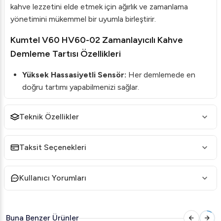
kahve lezzetini elde etmek için ağırlık ve zamanlama
yönetimini mükemmel bir uyumla birleştirir.
Kumtel V60 HV60-02 Zamanlayıcılı Kahve
Demleme Tartısı Özellikleri
Yüksek Hassasiyetli Sensör:
Her demlemede en
doğru tartımı yapabilmenizi sağlar.
LED Gösterge:
Kolay ve net bir şekilde verileri
okumanıza olanak tanır.
Teknik Özellikler
Paslanmaz Çelik Dara Fonksiyonu:
Tartım öncesi
mevcut ağırlığı resetleyebilme imkanı sunar.
Taksit Seçenekleri
Otomatik Kapanma:
Güç tasarrufu için cihazı
otomatik olarak kapatır.
Kullanıcı Yorumları
Zamanlayıcı Fonksiyonu:
Demleme süresini hassas
bir şekilde ayarlayabilirsiniz.
Buna Benzer Ürünler
Otomatik Mod ve Birim Dönüştürme:
Farklı birimler