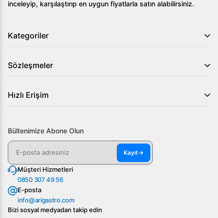
inceleyip, karşılaştırıp en uygun fiyatlarla satın alabilirsiniz.
Kahve hazırlığınızda mükemmelliği yakalamak için Kumtel
V60 HV60-02 Zamanlayıcılı Kahve Demleme Tartısı'nı
inceleyin. Etkili ve hassas demleme yapmanın en kolay
Kategoriler
yolu bu üründen geçiyor. Sipariş vermek için hemen
tıklayın!
Sözleşmeler
Hızlı Erişim
Bültenimize Abone Olun
Kayıt
→
Müşteri Hizmetleri
0850 307 49 56
E-posta
info@arigastro.com
Bizi sosyal medyadan takip edin