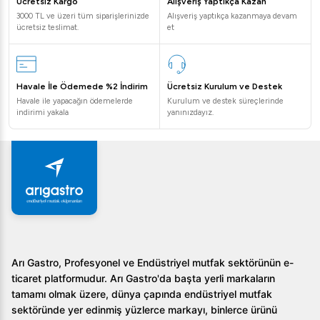
mükemmel uyum sağlar. Ayrıca dayanıklı yapısı ve uzun
Ücretsiz Kargo
Alışveriş Yaptıkça Kazan
3000 TL ve üzeri tüm siparişlerinizde
Alışveriş yaptıkça kazanmaya devam
ömürlü pil sistemi de tercih edilme nedenlerinden yalnızca
ücretsiz teslimat.
et
birkaçıdır.
Sıkça Sorulan Sorular
Havale İle Ödemede %2 İndirim
Ücretsiz Kurulum ve Destek
1. Kumtel V60 HV60-02 tartısı pil ile mi çalışıyor?
Havale ile yapacağın ödemelerde
Kurulum ve destek süreçlerinde
indirimi yakala
yanınızdayız.
Evet, 3,7 V şarj edilebilir pil ile çalışmaktadır. Kullanıcılar
için uzun süreli kullanım imkanı sunar.
2. Ürün garanti süresi ne kadar?
Ürün 24 ay Kumtel garantisi kapsamındadır.
3. Kumtel V60 HV60-02 tartısı hangi birimlerde
ölçüm yapabiliyor?
Arı Gastro, Profesyonel ve Endüstriyel mutfak sektörünün e-
ticaret platformudur. Arı Gastro'da başta yerli markaların
Birim dönüştürme özelliği sayesinde farklı ağırlık
tamamı olmak üzere, dünya çapında endüstriyel mutfak
birimlerinde de ölçüm yapabilirsiniz.
sektöründe yer edinmiş yüzlerce markayı, binlerce ürünü