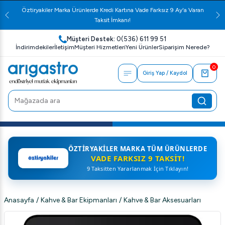
Öztiryakiler Marka Ürünlerde Kredi Kartına Vade Farksız 9 Ay'a Varan
Taksit İmkanı!
Müşteri Destek:
0(536) 611 99 51
İndirimdekiler
İletişim
Müşteri Hizmetleri
Yeni Ürünler
Siparişim Nerede?
0
Giriş Yap / Kaydol
ÖZTIRYAKILER MARKA TÜM ÜRÜNLERDE
VADE FARKSIZ 9 TAKSIT!
9 Taksitten Yararlanmak İçin Tıklayın!
Anasayfa
/
Kahve & Bar Ekipmanları
/
Kahve & Bar Aksesuarları