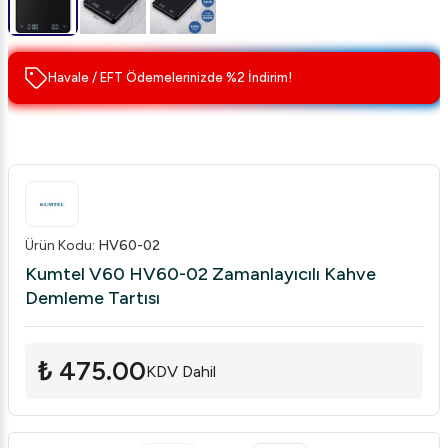
Havale / EFT Ödemelerinizde %2 İndirim!
Ürün Kodu
:
HV60-02
Kumtel V60 HV60-02 Zamanlayıcılı Kahve
Demleme Tartısı
₺ 475.00
KDV Dahil