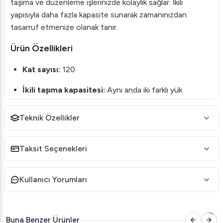
taşıma ve düzenleme işlerinizde kolaylık sağlar. İkili
yapısıyla daha fazla kapasite sunarak zamanınızdan
tasarruf etmenize olanak tanır.
Ürün Özellikleri
Kat sayısı:
120
İkili taşıma kapasitesi:
Aynı anda iki farklı yük
taşınabilir kapasitede tasarım.
Teknik Özellikler
Dayanıklılık:
Endüstriyel standartlarda paslanmaz
çelik malzeme.
Taksit Seçenekleri
Tekerlekler:
360 derece dönebilen tekerlekler ile
kolay manevra imkanı.
Kullanıcı Yorumları
Kullanım alanları:
Restoranlar, oteller, büyük
mutfaklar için idealdir.
Buna Benzer Ürünler
Avantajlar