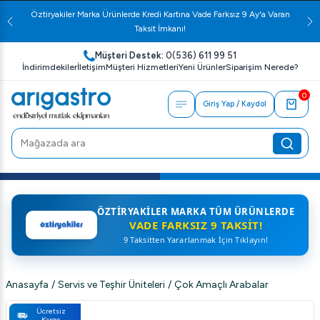
Öztiryakiler Marka Ürünlerde Kredi Kartına Vade Farksız 9 Ay'a Varan
Taksit İmkanı!
Müşteri Destek:
0(536) 611 99 51
İndirimdekiler
İletişim
Müşteri Hizmetleri
Yeni Ürünler
Siparişim Nerede?
0
Giriş Yap / Kaydol
ÖZTIRYAKILER MARKA TÜM ÜRÜNLERDE
VADE FARKSIZ 9 TAKSIT!
9 Taksitten Yararlanmak İçin Tıklayın!
Anasayfa
/
Servis ve Teşhir Üniteleri
/
Çok Amaçlı Arabalar
Ücretsiz
Kargo