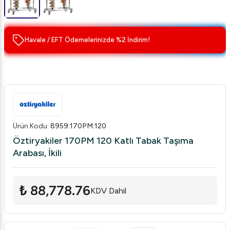
Havale / EFT Ödemelerinizde %2 İndirim!
Ürün Kodu
:
8959.170PM.120
Öztiryakiler 170PM 120 Katlı Tabak Taşıma
Arabası, İkili
₺ 88,778.76
KDV Dahil