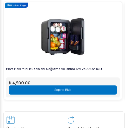
Ücretsiz Kargo
Bu ürünle mutfak operasyonlarınızı
kolaylaştırın
ve
hızlandırın!
Mars Hars Mini Buzdolabı Soğutma ve Isıtma 12v ve 220v 10Lt
₺ 4,500.00
Sepete Ekle