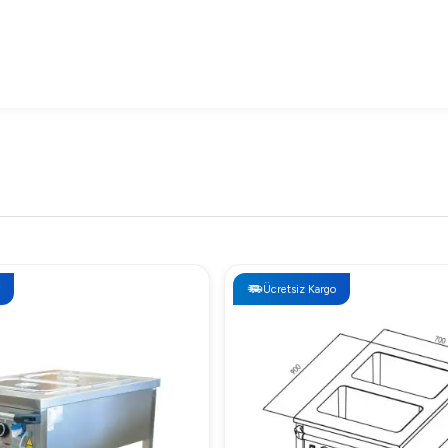
mutfak operasyonlarınızı daha verimli ve etkili hale getirin! Başarı
Ücretsiz Kargo