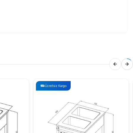
lı bir sunum ve müşteri memnuniyeti için gerekli tüm
Ücretsiz Kargo