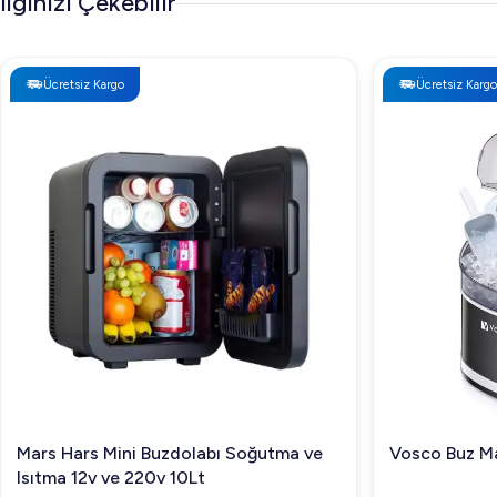
İlginizi Çekebilir
Ücretsiz Kargo
Ücretsiz Kargo
Mars Hars Mini Buzdolabı Soğutma ve
Vosco Buz Ma
Isıtma 12v ve 220v 10Lt