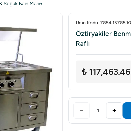
 & Soğuk Bain Marie
Ürün Kodu
:
7854.13785.1
Öztiryakiler Benma
Raflı
₺ 117,463.46
1