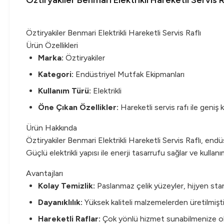
Öztiryakiler Benmari Elektrikli Hareketli Servis R
Öztiryakiler Benmari Elektrikli Hareketli Servis Raflı
Ürün Özellikleri
Marka:
Öztiryakiler
Kategori:
Endüstriyel Mutfak Ekipmanları
Kullanım Türü:
Elektrikli
Öne Çıkan Özellikler:
Hareketli servis rafı ile geniş k
Ürün Hakkında
Öztiryakiler Benmari Elektrikli Hareketli Servis Raflı, endü
Güçlü elektrikli yapısı ile enerji tasarrufu sağlar ve kullanı
Avantajları
Kolay Temizlik:
Paslanmaz çelik yüzeyler, hijyen stan
Dayanıklılık:
Yüksek kaliteli malzemelerden üretilmişti
Hareketli Raflar:
Çok yönlü hizmet sunabilmenize olana