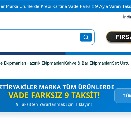
ler Marka Ürünlerde Kredi Kartına Vade Farksız 9 Ay'a Varan Taks
İndi
e Ekipmanları
Hazırlık Ekipmanları
Kahve & Bar Ekipmanları
Set Üstü 
ZTIRYAKILER MARKA TÜM ÜRÜNLERDE
VADE FARKSIZ 9 TAKSIT!
TÜ
9 Taksitten Yararlanmak İçin Tıklayın!