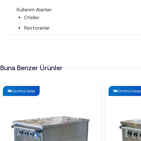
Kullanım Alanları
Oteller
Restoranlar
Catering Firmaları
Yemekhaneler
Öztiryakiler Benmari Elektrikli Hareketli Servis Raflı ile 
Buna Benzer Ürünler
fonksiyonlara sahiptir.
Ücretsiz Kargo
Ücretsiz Kargo