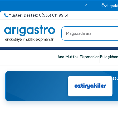
Öztiryaki
Müşteri Destek:
0(536) 611 99 51
Ana Mutfak Ekipmanları
Bulaşıkhan
Ö