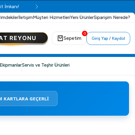
it İmkanı!
rimdekiler
İletişim
Müşteri Hizmetleri
Yeni Ürünler
Siparişim Nerede?
0
Sepetim
Giriş Yap / Kaydol
Ekipmanlar
Servis ve Teşhir Ürünleri
M KARTLARA GEÇERLİ