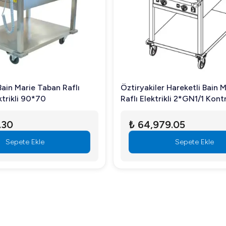
Bain Marie Taban Raflı
Öztiryakiler Hareketli Bain 
Hareketli Elektrikli 90*70
Raflı Elektrikli 2*GN1/1 Kontrol Paneli
Yanda
.30
₺ 64,979.05
Sepete Ekle
Sepete Ekle