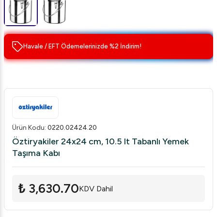
Havale / EFT Ödemelerinizde %2 İndirim!
Ürün Kodu
:
0220.02424.20
Öztiryakiler 24x24 cm, 10.5 lt Tabanlı Yemek
Taşıma Kabı
₺ 3,630.70
KDV Dahil