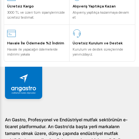
Ücretsiz Kargo
Alışveriş Yaptıkça Kazan
3000 TL ve üzeri tüm siparişlerinizde
Alışveriş yaptıkça kazanmaya devam
ücretsiz teslimat.
et
Havale İle Ödemede %2 İndirim
Ücretsiz Kurulum ve Destek
Havale ile yapacağın ödemelerde
Kurulum ve destek süreçlerinde
indirimi yakala
yanınızdayız.
Arı Gastro, Profesyonel ve Endüstriyel mutfak sektörünün e-
ticaret platformudur. Arı Gastro'da başta yerli markaların
tamamı olmak üzere, dünya çapında endüstriyel mutfak