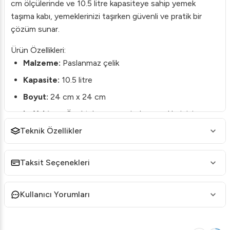
cm ölçülerinde ve 10.5 litre kapasiteye sahip yemek
taşıma kabı, yemeklerinizi taşırken güvenli ve pratik bir
çözüm sunar.
Ürün Özellikleri:
Malzeme:
Paslanmaz çelik
Kapasite:
10.5 litre
Boyut:
24 cm x 24 cm
Isı Yalıtımı:
Özel tabanı sayesinde yemeklerinizi uzun
süre sıcak tutar.
Teknik Özellikler
Kullanım Alanı:
Restoranlar, oteller, catering
hizmetleri ve bireysel kullanım için idealdir.
Taksit Seçenekleri
Avantajları:
Dayanıklılık:
Paslanmaz çelik yapısı sayesinde
Kullanıcı Yorumları
darbelere karşı dayanıklıdır ve uzun ömürlü kullanım
sağlar.