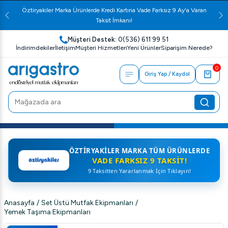
Öztiryakiler Marka Ürünlerde Kredi Kartına Vade Farksız 9 Ay'a Varan
Taksit İmkanı!
Müşteri Destek:
0(536) 611 99 51
İndirimdekiler
İletişim
Müşteri Hizmetleri
Yeni Ürünler
Siparişim Nerede?
0
Giriş Yap / Kaydol
ÖZTIRYAKILER MARKA TÜM ÜRÜNLERDE
VADE FARKSIZ 9 TAKSIT!
9 Taksitten Yararlanmak İçin Tıklayın!
Anasayfa
/
Set Üstü Mutfak Ekipmanları
/
Yemek Taşıma Ekipmanları