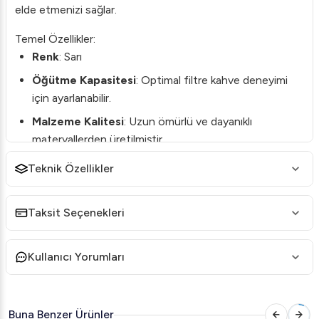
elde etmenizi sağlar.
Temel Özellikler:
Renk
: Sarı
Öğütme Kapasitesi
: Optimal filtre kahve deneyimi
için ayarlanabilir.
Malzeme Kalitesi
: Uzun ömürlü ve dayanıklı
materyallerden üretilmiştir.
Boyutlar
: Kompakt dizaynı sayesinde her mutfağa
Teknik Özellikler
uygundur.
Dakiklik
: Hızlı ve eşit öğütme performansı.
Taksit Seçenekleri
Mazzer Mini, ergonomik tasarımı ile kullanıcı dostu bir
deneyim sunar. Ses seviyesini minimumda tutarak, sabah
Kullanıcı Yorumları
kahvenizi sessizce hazırlayabilirsiniz. Filtre kahve severler
için tasarlanan bu üründe, kahve aromasını koruyan filtre
sistemleri ile herbiri taze ve lezzet dolu fincanlar elde
Buna Benzer Ürünler