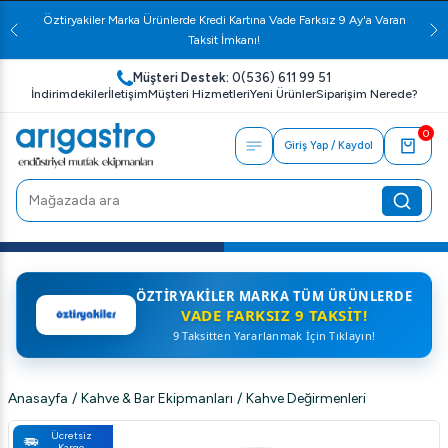
Öztiryakiler Marka Ürünlerde Kredi Kartına Vade Farksız 9 Ay'a Varan
Taksit İmkanı!
Müşteri Destek:
0(536) 611 99 51
İndirimdekiler
İletişim
Müşteri Hizmetleri
Yeni Ürünler
Siparişim Nerede?
0
Giriş Yap / Kaydol
ÖZTIRYAKILER MARKA TÜM ÜRÜNLERDE
VADE FARKSIZ 9 TAKSIT!
9 Taksitten Yararlanmak İçin Tıklayın!
Anasayfa
/
Kahve & Bar Ekipmanları
/
Kahve Değirmenleri
Ücretsiz
Kargo