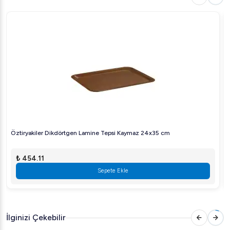
edin.
Mükemmel kahve deneyimi ve mutfağınıza renk katmak
için Mazzer Mini Filtre Kahve Değirmeni en doğru tercih.
Ürünün diğer özellikleri ve fiyatı hakkında daha fazla bilgi
için [buraya tıklayın](#).
Öztiryakiler Dikdörtgen Lamine Tepsi Kaymaz 24x35 cm
₺ 454.11
Sepete Ekle
İlginizi Çekebilir