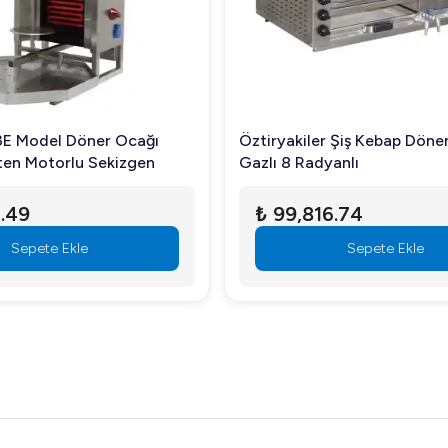
 3E Model Döner Ocağı
Öztiryakiler Şiş Kebap Döne
tten Motorlu Sekizgen
Gazlı 8 Radyanlı
.49
₺ 99,816.74
Sepete Ekle
Sepete Ekle