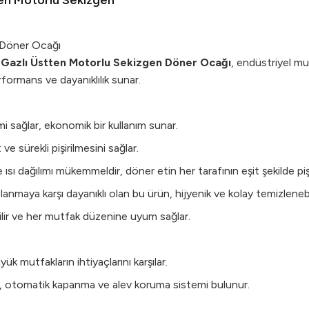
en Motorlu Sekizgen
 Döner Ocağı
l
Gazlı Üstten Motorlu Sekizgen Döner Ocağı
, endüstriyel mut
formans ve dayanıklılık sunar.
imi sağlar, ekonomik bir kullanım sunar.
e sürekli pişirilmesini sağlar.
ısı dağılımı mükemmeldir, döner etin her tarafının eşit şekilde pi
lanmaya karşı dayanıklı olan bu ürün, hijyenik ve kolay temizlenebi
bilir ve her mutfak düzenine uyum sağlar.
ük mutfakların ihtiyaçlarını karşılar.
tır, otomatik kapanma ve alev koruma sistemi bulunur.