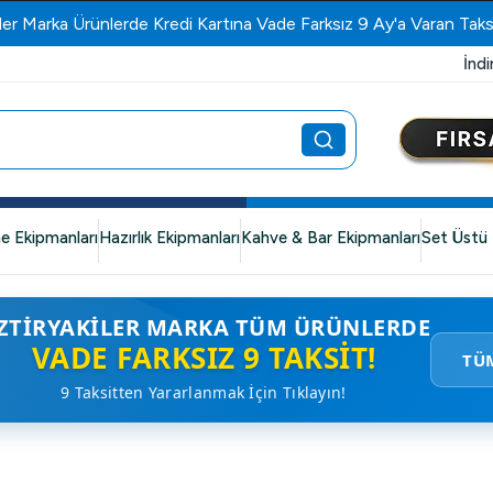
ler Marka Ürünlerde Kredi Kartına Vade Farksız 9 Ay'a Varan Taks
İndi
e Ekipmanları
Hazırlık Ekipmanları
Kahve & Bar Ekipmanları
Set Üstü 
ZTIRYAKILER MARKA TÜM ÜRÜNLERDE
VADE FARKSIZ 9 TAKSIT!
TÜ
9 Taksitten Yararlanmak İçin Tıklayın!