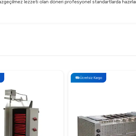
eçilmez lezzeti olan döneri profesyonel standartlarda hazırlamak
Ücretsiz Kargo