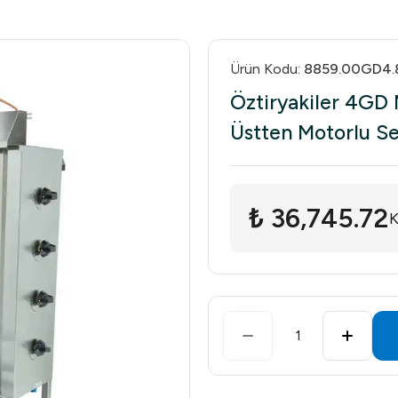
Ürün Kodu
:
8859.00GD4.
Öztiryakiler 4GD
Üstten Motorlu S
₺ 36,745.72
K
1