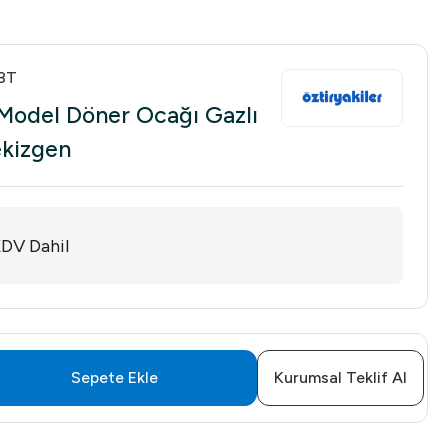
8T
 Model Döner Ocağı Gazlı
ekizgen
DV Dahil
Sepete Ekle
Kurumsal Teklif Al