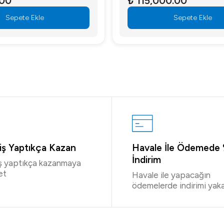
.00
₺ 115,000.00
Sepete Ekle
Sepete Ekle
riş Yaptıkça Kazan
Havale İle Ödemede
İndirim
iş yaptıkça kazanmaya
et
Havale ile yapacağın
ödemelerde indirimi yaka