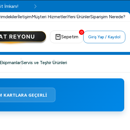
it İmkanı!
rimdekiler
İletişim
Müşteri Hizmetleri
Yeni Ürünler
Siparişim Nerede?
0
Sepetim
Giriş Yap / Kaydol
Ekipmanlar
Servis ve Teşhir Ürünleri
M KARTLARA GEÇERLİ