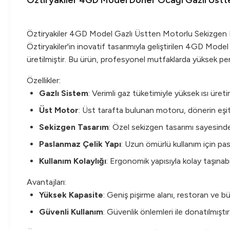
Öztiryakiler 4GD Model Döner Ocağı Gazlı Üstt
Öztiryakiler 4GD Model Gazlı Üstten Motorlu Sekizgen
Öztiryakiler'in inovatif tasarımıyla geliştirilen 4GD Mode
üretilmiştir. Bu ürün, profesyonel mutfaklarda yüksek per
Özellikler:
Gazlı Sistem
: Verimli gaz tüketimiyle yüksek ısı üret
Üst Motor
: Üst tarafta bulunan motoru, dönerin eşit v
Sekizgen Tasarım
: Özel sekizgen tasarımı sayesinde 
Paslanmaz Çelik Yapı
: Uzun ömürlü kullanım için pas
Kullanım Kolaylığı
: Ergonomik yapısıyla kolay taşına
Avantajları:
Yüksek Kapasite
: Geniş pişirme alanı, restoran ve büy
Güvenli Kullanım
: Güvenlik önlemleri ile donatılmış