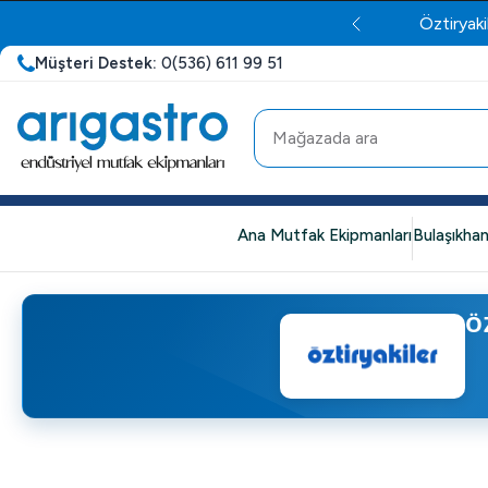
Öztiryaki
Müşteri Destek:
0(536) 611 99 51
Ana Mutfak Ekipmanları
Bulaşıkhan
Ö