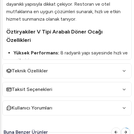
dayanıklı yapısıyla dikkat çekiyor. Restoran ve otel
mutfaklarına en uygun çözümleri sunarak, hızlı ve etkin
hizmet sunmanıza olanak tanıyor.
Öztiryakiler V Tipi Arabalı Döner Ocağı
Özellikleri
Yüksek Performans:
8 radyanlı yapı sayesinde hızlı ve
eşit pişirme.
Görsel Denetim Kolaylığı:
Camlı tasarım, pişirme
Teknik Özellikler
sürecinin kolaylıkla takip edilmesini sağlar.
Güçlü Isı Ayarı:
Hem LPG hem de doğalgaz sistemi
Taksit Seçenekleri
ile çalışabilme özelliği.
Kolay Taşıma:
Arabalı yapısıyla taşınması ve yer
Kullanıcı Yorumları
değiştirilmesi oldukça kolaydır.
Dayanıklılık:
Dayanıklı malzemeden üretilmiş olup,
uzun ömürlü kullanım sağlar.
Buna Benzer Ürünler