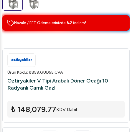
Havale / EFT Ödemelerinizde %2 İndirim!
Ürün Kodu
:
8859.GUD55.CVA
Öztiryakiler V Tipi Arabalı Döner Ocağı 10
Radyanlı Camlı Gazlı
₺ 148,079.77
KDV Dahil