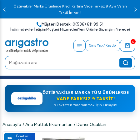
Öztiryakiler Marka Ürünlerde Kredi Kartına Vade Farksız 9 Ay'a Varan
Taksit İmkanı!
Müşteri Destek:
0(536) 611 99 51
İndirimdekiler
İletişim
Müşteri Hizmetleri
Yeni Ürünler
Siparişim Nerede?
0
Giriş Yap / Kaydol
ÖZTIRYAKILER MARKA TÜM ÜRÜNLERDE
VADE FARKSIZ 9 TAKSIT!
9 Taksitten Yararlanmak İçin Tıklayın!
Anasayfa
/
Ana Mutfak Ekipmanları
/
Döner Ocakları
Ücretsiz
Kargo