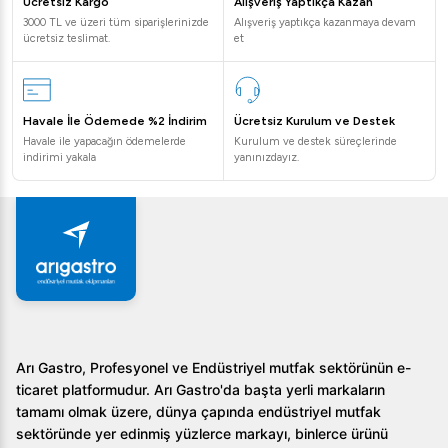
Ücretsiz Kargo
Alışveriş Yaptıkça Kazan
doğalgaz ile çalışabilir.
3000 TL ve üzeri tüm siparişlerinizde
Alışveriş yaptıkça kazanmaya devam
ücretsiz teslimat.
et
2. Ürünün taşınması kolay mıdır?
Evet, arabalı yapısıyla taşıması ve yer değiştirilmesi son
Havale İle Ödemede %2 İndirim
Ücretsiz Kurulum ve Destek
derece kolaydır.
Havale ile yapacağın ödemelerde
Kurulum ve destek süreçlerinde
indirimi yakala
yanınızdayız.
3. Camlı tasarım ne gibi bir avantaj sağlar?
Camlı tasarım, pişirme sürecini kolayca takip etmenize
olanak tanır, böylece dönerde istenilen kıvamda pişirme
sağlanabilir.
Öztiryakiler V Tipi Arabalı Döner Ocağı, restoran ve otel
mutfaklarında performans ve dayanıklılığın bir araya geldiği
mükemmel bir cihazdır. Güçlü yapısı ve kullanışlı
Arı Gastro, Profesyonel ve Endüstriyel mutfak sektörünün e-
tasarımıyla, her aşçının aradığı profesyonel çözümü sunar.
ticaret platformudur. Arı Gastro'da başta yerli markaların
Mutfaklarınızda vazgeçilmez bir yardımcı olarak,
tamamı olmak üzere, dünya çapında endüstriyel mutfak
işletmenizin hizmet kalitesini artırır.
sektöründe yer edinmiş yüzlerce markayı, binlerce ürünü