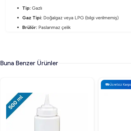
Tip:
Gazlı
Gaz Tipi:
Doğalgaz veya LPG (bilgi verilmemiş)
Brülör:
Paslanmaz çelik
Sıcaklık Ayarı:
Gaz regülasyonu ile manuel
Emniyet:
Gazlı sistemde otomatik güvenlik tertibatı
Boyutlar (En x Boy x Yükseklik):
800 × 700 × 280
Buna Benzer Ürünler
Öztiryakiler 700 Seri Set Üstü Bain Marie Gazlı
Öztiryakiler 700 Seri Set Üstü Bain Marie Gazlı 80*70*30-
Ücretsiz Kargo
seçenek sunmaktadır. Profesyonel mutfak ekipmanlarına yat
Öztiryakiler 700 Seri Set Üstü Bain Marie Gazl
Öztiryakiler 700 Seri Set Üstü Bain Marie Gazlı, güvenilirli
olarak, çeşitli yemekleri sıcak tutmak için ideal bir çözüm