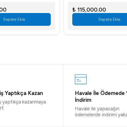
.00
₺ 115,000.00
Sepete Ekle
Sepete Ekle
riş Yaptıkça Kazan
Havale İle Ödemede
İndirim
iş yaptıkça kazanmaya
et
Havale ile yapacağın
ödemelerde indirimi yaka