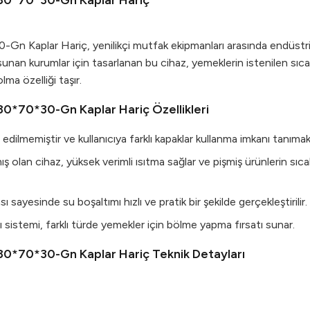
ı 80*70*30-Gn Kaplar Hariç
-Gn Kaplar Hariç, yenilikçi mutfak ekipmanları arasında endüstriy
sunan kurumlar için tasarlanan bu cihaz, yemeklerin istenilen sıca
ma özelliği taşır.
 80*70*30-Gn Kaplar Hariç Özellikleri
dilmemiştir ve kullanıcıya farklı kapaklar kullanma imkanı tanımak
ış olan cihaz, yüksek verimli ısıtma sağlar ve pişmiş ürünlerin sı
sayesinde su boşaltımı hızlı ve pratik bir şekilde gerçekleştirilir.
 sistemi, farklı türde yemekler için bölme yapma fırsatı sunar.
ı 80*70*30-Gn Kaplar Hariç Teknik Detayları