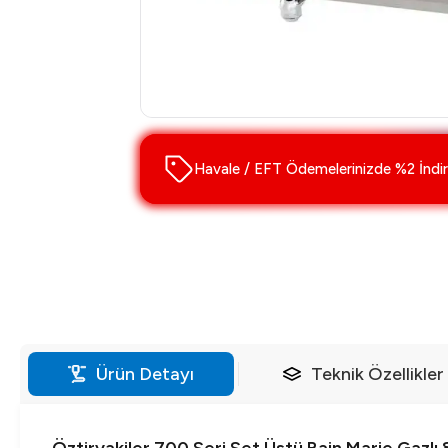
Havale / EFT Ödemelerinizde %2 İndir
Ürün Detayı
Teknik Özellikler