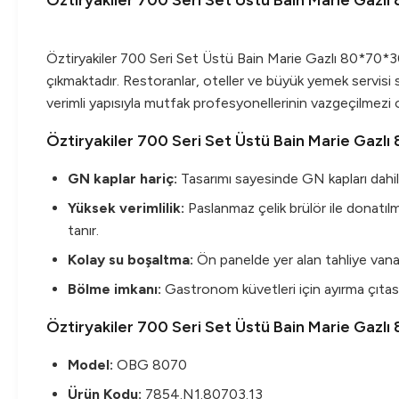
Öztiryakiler 700 Seri Set Üstü Bain Marie Gazl
Öztiryakiler 700 Seri Set Üstü Bain Marie Gazlı 80*70*30
çıkmaktadır. Restoranlar, oteller ve büyük yemek servisi 
verimli yapısıyla mutfak profesyonellerinin vazgeçilmezi ol
Öztiryakiler 700 Seri Set Üstü Bain Marie Gazlı
GN kaplar hariç:
Tasarımı sayesinde GN kapları dahil e
Yüksek verimlilik:
Paslanmaz çelik brülör ile donatılm
tanır.
Kolay su boşaltma:
Ön panelde yer alan tahliye vanası 
Bölme imkanı:
Gastronom küvetleri için ayırma çıtası
Öztiryakiler 700 Seri Set Üstü Bain Marie Gazl
Model:
OBG 8070
Ürün Kodu:
7854.N1.80703.13