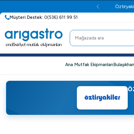
Öztiryaki
Müşteri Destek:
0(536) 611 99 51
Ana Mutfak Ekipmanları
Bulaşıkhan
Ö