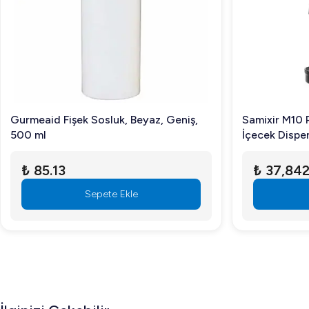
Sıkça Sorulan Sorular
Öztiryakiler Bain Marie gaz bağlantısı nasıl yapılır?
Öztiryakiler Bain Marie, doğalgaz veya LPG ile çalışabilmek
Cihazın temizlik işlemleri nasıl yapılır?
Paslanmaz çelik yüzeyler düzenli olarak uygun temizlik ma
Gurmeaid Fişek Sosluk, Beyaz, Geniş,
Samixir M10
500 ml
İçecek Dispen
Cihazda kaç GN küvet kullanılabilir?
₺ 85.13
₺ 37,842
Cihaz, 80'lik modelde 2 adet GN 1/1 küvet kapasitesine sa
Sepete Ekle
Öztiryakiler 700 Seri Set Üstü Bain Marie Gazlı 80*70*3
kaliteli ürünü hemen sipariş vererek mutfak performansınızı