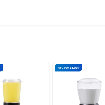
 mm
 80*70*30-Gn Kaplar Hariç Fiyatı
Gn Kaplar Hariç, sahip olduğu üstün özellikler ve işlevselliği ile
Ücretsiz Kargo
ırım yaparken dikkate alınması gereken bu cihaz, uzun vadede işl
ı 80*70*30-Gn Kaplar Hariç Neden Tercih Edilmeli?
k ve verimlilik üzerine odaklanarak tasarlanmıştır. Paslanmaz çelik 
 sunar ve büyük miktarlarda yiyecek servis eden işletmelerin iş akı