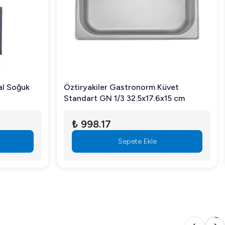
pılması önerilir.
oşaltması yapılarak bakım sağlanmalıdır.
al Soğuk
Öztiryakiler Gastronorm Küvet
Standart GN 1/3 32.5x17.6x15 cm
₺ 998.17
Sepete Ekle
arla önde gelen bir çözümdür. Arıgastro olarak, bu