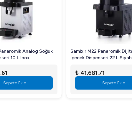
tedir. Profesyonel bir tesisatçı tarafından doğru bağlantıların ya
ddeleri ile temizlenmeli ve tahliye vanası sayesinde kolayca su b
 Panaromik Analog Soğuk
Samixir M22 Panaromik Dijit
seri 10 L Inox
İçecek Dispenseri 22 L Siyah
.61
₺ 41,681.71
hiptir ve cihazın ebatlarına göre bu sayı değişebilir.
Sepete Ekle
Sepete Ekle
0-Gn Kaplar Hariç, mutfak ekipmanları arasında sunduğu avantajl
 artırabilirsiniz.