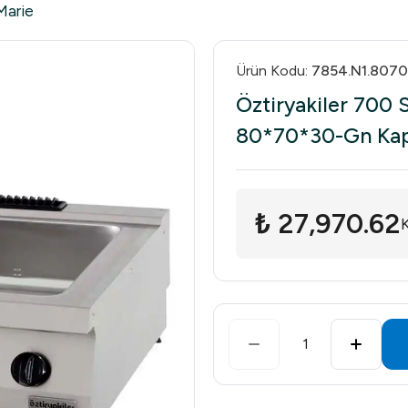
Marie
Ürün Kodu
:
7854.N1.8070
Öztiryakiler 700 S
80*70*30-Gn Kap
₺ 27,970.62
1