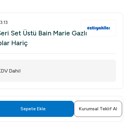
3.13
eri Set Üstü Bain Marie Gazlı
lar Hariç
KDV Dahil
Sepete Ekle
Kurumsal Teklif Al