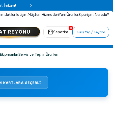
it İmkanı!
rimdekiler
İletişim
Müşteri Hizmetleri
Yeni Ürünler
Siparişim Nerede?
0
Sepetim
Giriş Yap / Kaydol
Ekipmanlar
Servis ve Teşhir Ürünleri
M KARTLARA GEÇERLİ