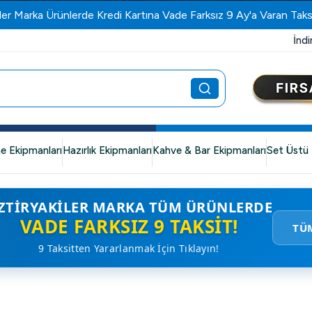
ler Marka Ürünlerde Kredi Kartına Vade Farksız 9 Ay'a Varan Taks
İndi
e Ekipmanları
Hazırlık Ekipmanları
Kahve & Bar Ekipmanları
Set Üstü 
ZTIRYAKILER MARKA TÜM ÜRÜNLERDE
VADE FARKSIZ 9 TAKSIT!
TÜ
9 Taksitten Yararlanmak İçin Tıklayın!