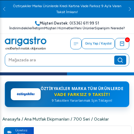
Öztiryakiler Marka Ürünlerde Kredi Kartına Vade Farksız 9 Ay'a Varan
Taksit İmkanı!
Müşteri Destek:
0(536) 611 99 51
İndirimdekiler
İletişim
Müşteri Hizmetleri
Yeni Ürünler
Siparişim Nerede?
0
Giriş Yap / Kaydol
ÖZTIRYAKILER MARKA TÜM ÜRÜNLERDE
VADE FARKSIZ 9 TAKSIT!
9 Taksitten Yararlanmak İçin Tıklayın!
Anasayfa
/
Ana Mutfak Ekipmanları
/
700 Seri
/
Ocaklar
Ücretsiz
Kargo