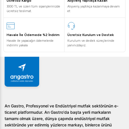
Öztiryakiler 700 Seri Set Üstü Dörtlü Ocak, hem LPG
Ücretsiz Kargo
Alışveriş Yaptıkça Kazan
hem de doğalgaz ile çalışabilmektedir.
3000 TL ve üzeri tüm siparişlerinizde
Alışveriş yaptıkça kazanmaya devam
ücretsiz teslimat.
et
Bu ürünün bakımını nasıl yapabilirim?
Düzenli olarak brülör kısmını ve gaz valflerini uzman teknik
Havale İle Ödemede %2 İndirim
Ücretsiz Kurulum ve Destek
servis elemanlarına kontrol ettirmeniz, uzun ömürlü ve
Havale ile yapacağın ödemelerde
Kurulum ve destek süreçlerinde
güvenli bir kullanım sağlar.
indirimi yakala
yanınızdayız.
Ürün montajı için nelere dikkat etmeliyim?
Montaj işleminin yetkili servis tarafından yapılması önerilir.
Böylece maksimum güvenlik ve verimlilik sağlanır.
Sonuç olarak, Öztiryakiler 700 Seri Set Üstü Dörtlü Ocak,
profesyonel mutfaklarda güvenilirlik ve performans
arayan işletmeler için mükemmel bir seçenektir. Detaylı
Arı Gastro, Profesyonel ve Endüstriyel mutfak sektörünün e-
bilgi ve satın almak için hemen bizimle iletişime geçin!
ticaret platformudur. Arı Gastro'da başta yerli markaların
tamamı olmak üzere, dünya çapında endüstriyel mutfak
sektöründe yer edinmiş yüzlerce markayı, binlerce ürünü