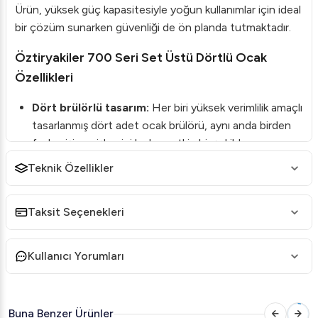
Ürün, yüksek güç kapasitesiyle yoğun kullanımlar için ideal
bir çözüm sunarken güvenliği de ön planda tutmaktadır.
Öztiryakiler 700 Seri Set Üstü Dörtlü Ocak
Özellikleri
Dört brülörlü tasarım:
Her biri yüksek verimlilik amaçlı
tasarlanmış dört adet ocak brülörü, aynı anda birden
fazla pişirme işlemini hızlı ve etkin bir şekilde
gerçekleştirmenizi sağlar.
Teknik Özellikler
Emniyet ventili gaz valfleri:
Güvenli kullanım için
alev sönmesi durumunda gaz akışını otomatik kesen
Taksit Seçenekleri
emniyet ventilleri bulunur.
Pik döküm brülörler:
Özel tasarımı sayesinde yüksek
Kullanıcı Yorumları
yanma verimi sunar ve düşük emisyon değerleri ile
çevresel etkilerini minimize eder.
Pilot alev sistemi:
Kullanım kolaylığı sağlayan pilot
Buna Benzer Ürünler