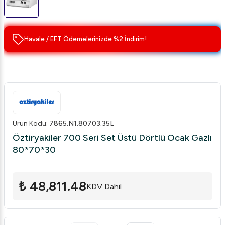
Havale / EFT Ödemelerinizde %2 İndirim!
Ürün Kodu
:
7865.N1.80703.35L
Öztiryakiler 700 Seri Set Üstü Dörtlü Ocak Gazlı
80*70*30
₺ 48,811.48
KDV Dahil