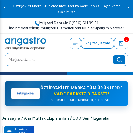
Öztiryakiler Marka Ürünlerde Kredi Kartına Vade Farksız 9 Ay'a Varan
Taksit İmkanı!
Müşteri Destek:
0(536) 611 99 51
İndirimdekiler
İletişim
Müşteri Hizmetleri
Yeni Ürünler
Siparişim Nerede?
0
Giriş Yap / Kaydol
ÖZTIRYAKILER MARKA TÜM ÜRÜNLERDE
VADE FARKSIZ 9 TAKSIT!
9 Taksitten Yararlanmak İçin Tıklayın!
Anasayfa
/
Ana Mutfak Ekipmanları
/
900 Seri
/
Izgaralar
Ücretsiz
Kargo