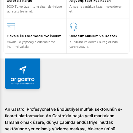
Ücretsiz Kargo
Alışveriş Yaptıkça Kazan
yapmanıza yardımcı olur.
3000 TL ve üzeri tüm siparişlerinizde
Alışveriş yaptıkça kazanmaya devam
ücretsiz teslimat.
et
Sıkça Sorulan Sorular
1.
Pişirme yüzeyinde hangi kaplama seçenekleri
Havale İle Ödemede %2 İndirim
Ücretsiz Kurulum ve Destek
bulunur?
Havale ile yapacağın ödemelerde
Kurulum ve destek süreçlerinde
indirimi yakala
yanınızdayız.
Opsiyonel olarak sert krom kaplama ile maksimum hijyen
ve temizlik kolaylığı sağlanır.
2.
Ürünün garanti süresi nedir?
Öztiryakiler ürünleri genellikle 2 yıl garanti kapsamındadır,
ancak garanti koşulları ürünün satış yerine göre değişiklik
gösterebilir.
3.
Hangi işletmeler için uygundur?
Arı Gastro, Profesyonel ve Endüstriyel mutfak sektörünün e-
ticaret platformudur. Arı Gastro'da başta yerli markaların
Restoranlar, oteller ve catering firmaları için idealdir.
tamamı olmak üzere, dünya çapında endüstriyel mutfak
sektöründe yer edinmiş yüzlerce markayı, binlerce ürünü
Sonuç olarak, Öztiryakiler 900 Seri Set Üstü Grill Plate