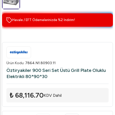
Havale / EFT Ödemelerinizde %2 İndirim!
Ürün Kodu
:
7864.N1.80903.11
Öztiryakiler 900 Seri Set Üstü Grill Plate Oluklu
Elektrikli 80*90*30
₺ 68,116.70
KDV Dahil