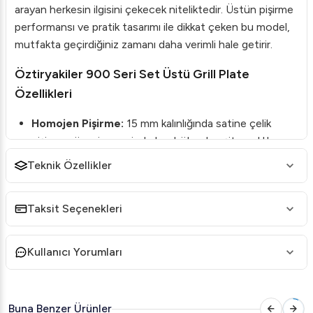
arayan herkesin ilgisini çekecek niteliktedir. Üstün pişirme
performansı ve pratik tasarımı ile dikkat çeken bu model,
mutfakta geçirdiğiniz zamanı daha verimli hale getirir.
Öztiryakiler 900 Seri Set Üstü Grill Plate
Özellikleri
Homojen Pişirme:
15 mm kalınlığında satine çelik
pişirme yüzeyi sayesinde her bölgede eşit sıcaklık
sağlar.
Teknik Özellikler
Hijyen ve Temizlik:
Sert krom kaplı yüzey seçeneği
maksimum hijyen sağlar ve temizlik kolaylığı sunar.
Taksit Seçenekleri
Yağ Yönetimi:
Geniş yağ tahliye deliği ve 1,5 litre yağ
haznesi, atık yağın hızlı ve kolay bir şekilde tahliye
Kullanıcı Yorumları
edilmesini sağlar.
Güvenlik:
Paslanmaz çelik koruma sacı, mutfakta
güvenli ve temiz bir kullanım sunar.
Buna Benzer Ürünler