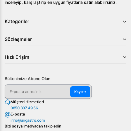
inceleyip, karşılaştırıp en uygun fiyatlarla satın alabilirsiniz.
Oluklu Elektrikli 80*90*30, profesyonel mutfak
ihtiyaçlarınızı karşılamak için mükemmel bir tercihtir.
Kategoriler
Detaylı bilgi almak ve bu ürünü keşfetmek için Arıgastro
ile iletişime geçin!
Sözleşmeler
Hızlı Erişim
Bültenimize Abone Olun
Kayıt
→
Müşteri Hizmetleri
0850 307 49 56
E-posta
info@arigastro.com
Bizi sosyal medyadan takip edin