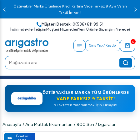
Öztiryakiler Marka Ürünlerde Kredi Kartına Vade Farksız 9 Ay'a Varan
Taksit İmkanı!
Müşteri Destek:
0(536) 611 99 51
İndirimdekiler
İletişim
Müşteri Hizmetleri
Yeni Ürünler
Siparişim Nerede?
0
Giriş Yap / Kaydol
ÖZTIRYAKILER MARKA TÜM ÜRÜNLERDE
VADE FARKSIZ 9 TAKSIT!
9 Taksitten Yararlanmak İçin Tıklayın!
Anasayfa
/
Ana Mutfak Ekipmanları
/
900 Seri
/
Izgaralar
Ücretsiz
Kargo