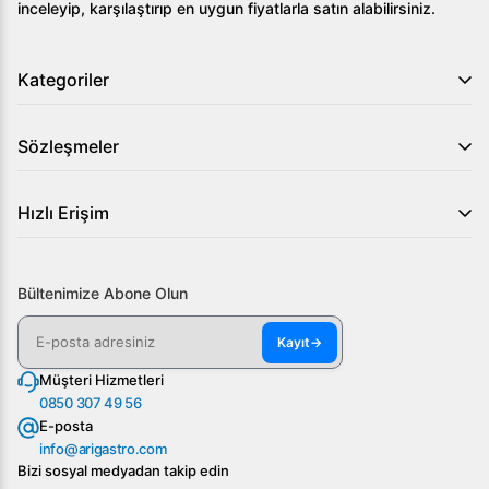
inceleyip, karşılaştırıp en uygun fiyatlarla satın alabilirsiniz.
kolayca aktarır.
Kapanış olarak, Öztiryakiler 900 Seri Set Üstü Grill Plate
Kategoriler
Yarı Oluklu Gazlı 80*90*30, profesyonel mutfaklarda
etkin ve verimli bir kullanım sunuyor. Üstün özellikleri ve
kaliteli malzeme yapısı ile pişirme deneyiminizi bir üst
Sözleşmeler
seviyeye taşıyacak bu ürünü keşfetmek ve detaylı bilgi
almak için bizimle hemen iletişime geçebilirsiniz.
Hızlı Erişim
Bültenimize Abone Olun
Kayıt
→
Müşteri Hizmetleri
0850 307 49 56
E-posta
info@arigastro.com
Bizi sosyal medyadan takip edin