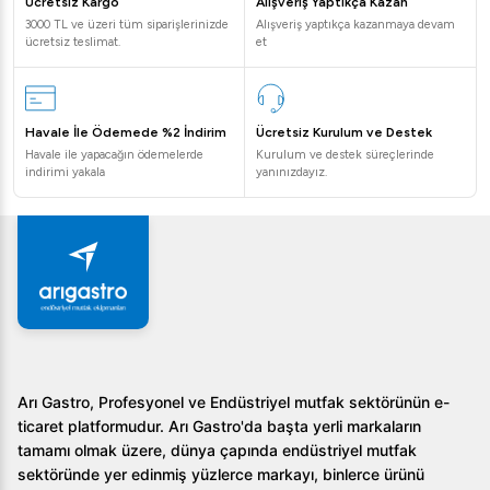
Ücretsiz Kargo
Alışveriş Yaptıkça Kazan
profesyonel mutfaklar tarafından sıkça tercih
3000 TL ve üzeri tüm siparişlerinizde
Alışveriş yaptıkça kazanmaya devam
ücretsiz teslimat.
et
edilmektedir.
Sıkça Sorulan Sorular
Havale İle Ödemede %2 İndirim
Ücretsiz Kurulum ve Destek
Öztiryakiler 900 Seri Grill Plate'ın yüzeyi hangi
Havale ile yapacağın ödemelerde
Kurulum ve destek süreçlerinde
malzemeden yapılmıştır?
indirimi yakala
yanınızdayız.
Yüzeyi paslanmaz çelikten yapılmıştır ve opsiyonel olarak
sert krom kaplama seçeneği bulunmaktadır.
Pişirme sıcaklığını nasıl kontrol edebilirim?
Bu ürün, termostatik gaz valfi ile kontrol edilen bir sistem
kullanır ve 100-300 °C arasında ayarlanabilir sıcaklık sağlar.
Yağ tahliye sistemi nasıl çalışmaktadır?
Arı Gastro, Profesyonel ve Endüstriyel mutfak sektörünün e-
ticaret platformudur. Arı Gastro'da başta yerli markaların
Izgara yüzeyindeki geniş yağ tahliye deliği, pişirme
tamamı olmak üzere, dünya çapında endüstriyel mutfak
sırasında oluşan atık yağı, 1,5 litre hacmindeki hazneye
sektöründe yer edinmiş yüzlerce markayı, binlerce ürünü