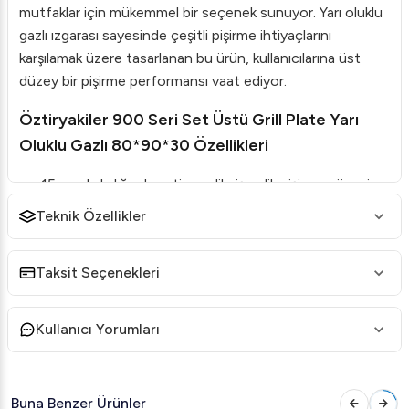
mutfaklar için mükemmel bir seçenek sunuyor. Yarı oluklu
gazlı ızgarası sayesinde çeşitli pişirme ihtiyaçlarını
karşılamak üzere tasarlanan bu ürün, kullanıcılarına üst
düzey bir pişirme performansı vaat ediyor.
Öztiryakiler 900 Seri Set Üstü Grill Plate Yarı
Oluklu Gazlı 80*90*30 Özellikleri
15 mm kalınlığında satine edilmiş çelik pişirme yüzeyi,
üstün ısı iletkenliği ve dayanıklılık sunar.
Teknik Özellikler
Opsiyonel sert krom kaplama ile yüzey hijyen ve
temizlik kolaylığı sağlanır.
Taksit Seçenekleri
Geniş yağ tahliye deliği, pişirme sırasında oluşan yağı
1,5 litre hacmindeki hazneye aktarır.
Kullanıcı Yorumları
Paslanmaz çelik koruma sacı, yağ sıçramalarını en aza
indirir, bu da cihazın güvenli ve rahat kullanımına olanak
tanır.
Buna Benzer Ürünler