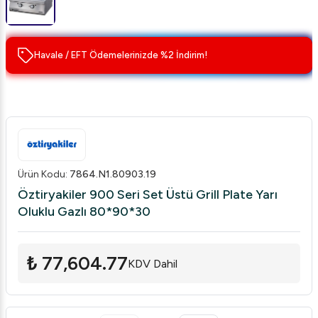
Havale / EFT Ödemelerinizde %2 İndirim!
Ürün Kodu
:
7864.N1.80903.19
Öztiryakiler 900 Seri Set Üstü Grill Plate Yarı
Oluklu Gazlı 80*90*30
₺ 77,604.77
KDV Dahil