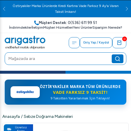
Öztiryakiler Marka Ürünlerde Kredi Kartına Vade Farksız 9 Ay'a Varan
Taksit İmkanı!
Müşteri Destek:
0(536) 611 99 51
İndirimdekiler
İletişim
Müşteri Hizmetleri
Yeni Ürünler
Siparişim Nerede?
0
Giriş Yap / Kaydol
ÖZTIRYAKILER MARKA TÜM ÜRÜNLERDE
VADE FARKSIZ 9 TAKSIT!
9 Taksitten Yararlanmak İçin Tıklayın!
Anasayfa
/
Sebze Doğrama Makineleri
Ücretsiz
Kargo