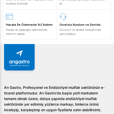
kullanılabilir, böylece mutfakta çok yönlü çözümler sunar.
ücretsiz teslimat.
et
Montajı zor mu?
Hayır, kesici disk oldukça basit bir montaj sistemine
Havale İle Ödemede %2 İndirim
Ücretsiz Kurulum ve Destek
Havale ile yapacağın ödemelerde
Kurulum ve destek süreçlerinde
sahiptir. Kullanıcı kılavuzunda yer alan adımları takip ederek
indirimi yakala
yanınızdayız.
kolayca monte edilebilir.
Bakımı nasıl yapılmalıdır?
Paslanmaz çelikten imal edilen bu disk, düzenli temizleme
ve kurutma ile uzun ömürlü kullanıma uygundur. Kullanım
sonrasında yiyecek kalıntılarının kalmamasına özen
gösterilmesi önemlidir.
Arı Gastro, Profesyonel ve Endüstriyel mutfak sektörünün e-
Robot Coupe Parmesan Kesici Disk ile mutfak işleriniz hiç
ticaret platformudur. Arı Gastro'da başta yerli markaların
olmadığı kadar verimli ve hızlı hale gelecek. Arıgastro'nun
tamamı olmak üzere, dünya çapında endüstriyel mutfak
profesyonel çözümlerine göz atarak siz de işletmenizde
sektöründe yer edinmiş yüzlerce markayı, binlerce ürünü
fark yaratabilirsiniz. Sert peynirlerinizi kısa sürede dilimleyin
inceleyip, karşılaştırıp en uygun fiyatlarla satın alabilirsiniz.
ve mutfak işleyişinizi hızlandırın!