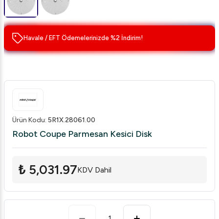
Havale / EFT Ödemelerinizde %2 İndirim!
Ürün Kodu
:
5R1X.28061.00
Robot Coupe Parmesan Kesici Disk
₺ 5,031.97
KDV Dahil
1