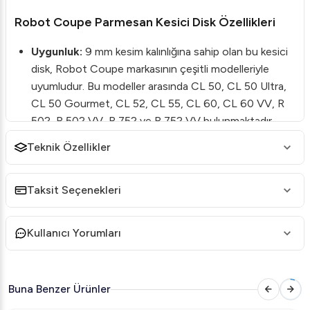
Robot Coupe Parmesan Kesici Disk Özellikleri
Uygunluk:
9 mm kesim kalınlığına sahip olan bu kesici
disk, Robot Coupe markasının çeşitli modelleriyle
uyumludur. Bu modeller arasında CL 50, CL 50 Ultra,
CL 50 Gourmet, CL 52, CL 55, CL 60, CL 60 VV, R
502, R 502 VV, R 752 ve R 752 VV bulunmaktadır.
Yüksek Kalite:
Disk, yüksek kaliteli paslanmaz çelik
Teknik Özellikler
kullanılarak imal edilmiştir, bu da uzun ömürlü kullanım
ve dayanıklılığı garantiler.
Taksit Seçenekleri
Çok Yönlülük:
Çeşitli makineler ile uyumlu yapısı
sayesinde kullanıcıya geniş bir kullanım alanı sunar.
Kullanıcı Yorumları
Kolay Temizlik:
Basit ve fonksiyonel tasarımı
sayesinde kolayca temizlenebilir.
Robot Coupe Parmesan Kesici Disk Teknik
Buna Benzer Ürünler
Detayları