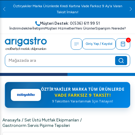
Öztiryakiler Marka Ürünlerde Kredi Kartına Vade Farksız 9 Ay'a Varan
Taksit İmkanı!
Müşteri Destek:
0(536) 611 99 51
İndirimdekiler
İletişim
Müşteri Hizmetleri
Yeni Ürünler
Siparişim Nerede?
0
Giriş Yap / Kaydol
ÖZTIRYAKILER MARKA TÜM ÜRÜNLERDE
VADE FARKSIZ 9 TAKSIT!
9 Taksitten Yararlanmak İçin Tıklayın!
Anasayfa
/
Set Üstü Mutfak Ekipmanları
/
Gastronorm Servis Pişirme Tepsileri