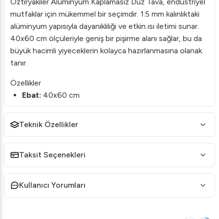
Öztiryakiler Alüminyum Kaplamasız Düz Tava, endüstriyel
mutfaklar için mükemmel bir seçimdir. 1.5 mm kalınlıktaki
alüminyum yapısıyla dayanıklılığı ve etkin ısı iletimi sunar.
40x60 cm ölçüleriyle geniş bir pişirme alanı sağlar, bu da
büyük hacimli yiyeceklerin kolayca hazırlanmasına olanak
tanır.
Özellikler
Ebat:
40x60 cm
Kalınlık:
1.5 mm
Teknik Özellikler
Kaplama:
Kaplamasız alüminyum
Malzeme:
Yüksek iletkenliğe sahip alüminyum,
Taksit Seçenekleri
gıdaların eşit pişmesini sağlar.
Avantajlar
Kullanıcı Yorumları
Dayanıklılık:
Yüksek kaliteli alüminyum malzeme uzun
ömürlü kullanım sunar.
Isı Dağılımı:
Kaplamasız yüzeyi sayesinde hızlı ve eşit