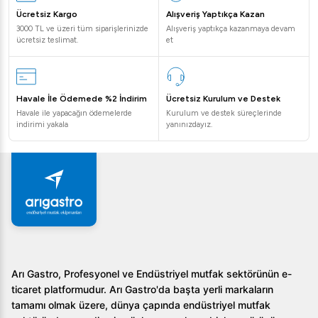
Öztiryakiler, Türkiye'de üretilen kalite standartları yüksek
Ücretsiz Kargo
Alışveriş Yaptıkça Kazan
endüstriyel mutfak ekipmanları sunar.
3000 TL ve üzeri tüm siparişlerinizde
Alışveriş yaptıkça kazanmaya devam
ücretsiz teslimat.
et
Öztiryakiler Alüminyum Kaplamasız Düz Tava, mutfak
deneyimlerinizi bir üst seviyeye taşır. Geniş pişirme alanı
ve dayanıklı yapısıyla profesyonel mutfakların
Havale İle Ödemede %2 İndirim
Ücretsiz Kurulum ve Destek
vazgeçilmezi olmaya aday bu ürünle siz de mutfak
Havale ile yapacağın ödemelerde
Kurulum ve destek süreçlerinde
etkinliğinizi artırabilirsiniz!
indirimi yakala
yanınızdayız.
Arı Gastro, Profesyonel ve Endüstriyel mutfak sektörünün e-
ticaret platformudur. Arı Gastro'da başta yerli markaların
tamamı olmak üzere, dünya çapında endüstriyel mutfak