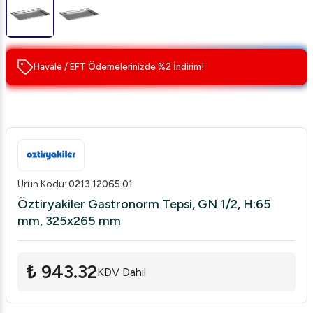
Havale / EFT Ödemelerinizde %2 İndirim!
Ürün Kodu
:
0213.12065.01
Öztiryakiler Gastronorm Tepsi, GN 1/2, H:65
mm, 325x265 mm
₺ 943.32
KDV Dahil