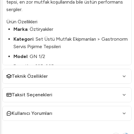
tepsi, en zor mutfak koşullarında bile üstün performans
sergiler.
Ürün Özellikleri
Marka
: Öztiryakiler
Kategori
: Set Üstü Mutfak Ekipmanları > Gastronorm
Servis Pişirme Tepsileri
Model
: GN 1/2
Boyutlar
: 325x265 mm
Teknik Özellikler
Derinlik
: 65 mm
GTIN
: 8696676023720
Taksit Seçenekleri
Dayanıklılık ve Kalite
Öztiryakiler Gastronorm Tepsi, sağlam yapısı ile bilinen
kaliteli malzemelerden üretilmiştir. Dayanıklılığı sayesinde
Kullanıcı Yorumları
uzun ömürlü bir kullanım sağlar ve endüstriyel mutfaklarda
işlerin hızlı ve verimli bir şekilde yürütülmesine yardımcı