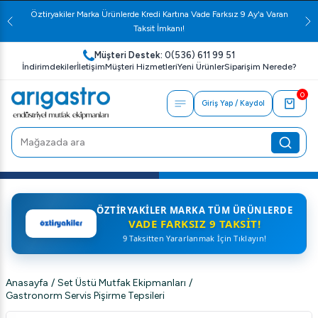
Öztiryakiler Marka Ürünlerde Kredi Kartına Vade Farksız 9 Ay'a Varan
Taksit İmkanı!
Müşteri Destek:
0(536) 611 99 51
İndirimdekiler
İletişim
Müşteri Hizmetleri
Yeni Ürünler
Siparişim Nerede?
0
Giriş Yap / Kaydol
ÖZTIRYAKILER MARKA TÜM ÜRÜNLERDE
VADE FARKSIZ 9 TAKSIT!
9 Taksitten Yararlanmak İçin Tıklayın!
Anasayfa
/
Set Üstü Mutfak Ekipmanları
/
Gastronorm Servis Pişirme Tepsileri