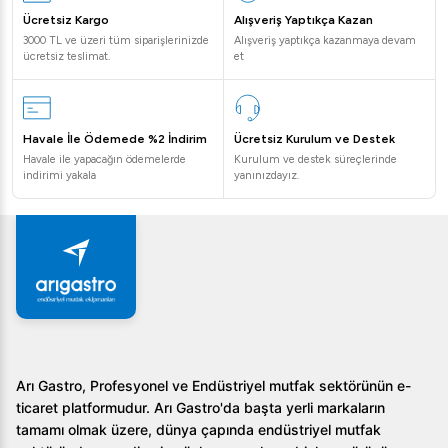
Ücretsiz Kargo
Alışveriş Yaptıkça Kazan
3000 TL ve üzeri tüm siparişlerinizde
Alışveriş yaptıkça kazanmaya devam
ücretsiz teslimat.
et
Havale İle Ödemede %2 İndirim
Ücretsiz Kurulum ve Destek
Havale ile yapacağın ödemelerde
Kurulum ve destek süreçlerinde
indirimi yakala
yanınızdayız.
Arı Gastro, Profesyonel ve Endüstriyel mutfak sektörünün e-
ticaret platformudur. Arı Gastro'da başta yerli markaların
tamamı olmak üzere, dünya çapında endüstriyel mutfak