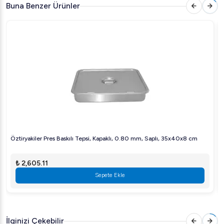
Evrensel Kullanım
: Gastronom norm (GN) standart
Buna Benzer Ürünler
ölçüleri, dünya genelindeki tüm mutfak ekipmanları ile
uyumludur.
Kullanım Alanları
Ticari mutfaklar
Catering hizmetleri
Restoran mutfağı
Otel mutfakları
Teknik Özellikler
Öztiryakiler Pres Baskılı Tepsi, Kapaklı, 0.80 mm, Saplı, 35x40x8 cm
Malzeme Kalitesi
: Yüksek kaliteli paslanmaz çelik
Kenar Tasarımı
: Sağlam dökümlerle güçlendirilmiş
₺ 2,605.11
Sepete Ekle
Sıkça Sorulan Sorular
GN tepsilerin avantajları nelerdir?
GN tepsiler, mutfak alanının verimli kullanılmasına olanak
İlginizi Çekebilir