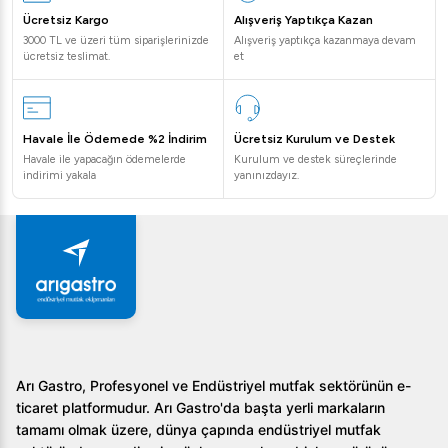
Ücretsiz Kargo
Alışveriş Yaptıkça Kazan
3000 TL ve üzeri tüm siparişlerinizde
Alışveriş yaptıkça kazanmaya devam
ücretsiz teslimat.
et
Havale İle Ödemede %2 İndirim
Ücretsiz Kurulum ve Destek
Havale ile yapacağın ödemelerde
Kurulum ve destek süreçlerinde
indirimi yakala
yanınızdayız.
Arı Gastro, Profesyonel ve Endüstriyel mutfak sektörünün e-
ticaret platformudur. Arı Gastro'da başta yerli markaların
tamamı olmak üzere, dünya çapında endüstriyel mutfak