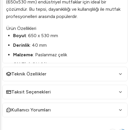
(650x530 mm) endüstriyel mutfaklar için ideal bir
çözümdür. Bu tepsi, dayanıklılığı ve kullanışlılığı ile mutfak
profesyonelleri arasında popülerdir.
Ürün Özellikleri
Boyut
: 650 x 530 mm
Derinlik
: 40 mm
Malzeme
: Paslanmaz çelik
GN Tipi
: GN 2/1
Teknik Özellikler
Neden Öztiryakiler GN 2/1 Tepsiyi Tercih Etmelisiniz?
Dayanıklılık
: Paslanmaz çelik yapısı sayesinde uzun
ömürlüdür ve yoğun mutfak kullanımlarında dahi
Taksit Seçenekleri
formunu korur.
Hijyenik Tasarım
: Kolay temizlenebilir yüzeyi
Kullanıcı Yorumları
sayesinde yemek hazırlığı sonrası hijyeni sağlamak
kolaydır.