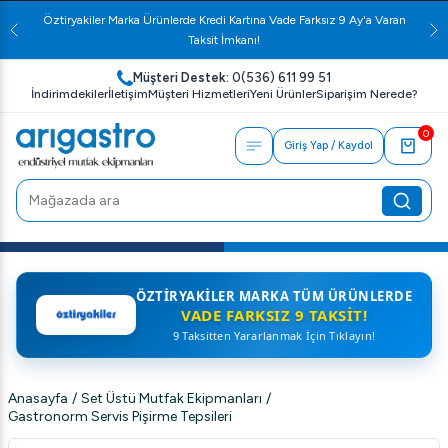
Öztiryakiler Marka Ürünlerde Kredi Kartına Vade Farksız 9 Ay'a Varan
Taksit İmkanı!
Müşteri Destek:
0(536) 611 99 51
İndirimdekiler
İletişim
Müşteri Hizmetleri
Yeni Ürünler
Siparişim Nerede?
0
Giriş Yap / Kaydol
ÖZTIRYAKILER MARKA TÜM ÜRÜNLERDE
VADE FARKSIZ 9 TAKSIT!
9 Taksitten Yararlanmak İçin Tıklayın!
Anasayfa
/
Set Üstü Mutfak Ekipmanları
/
Gastronorm Servis Pişirme Tepsileri