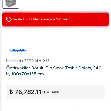
Havale / EFT Ödemelerinizde %2 İndirim!
Ürün Kodu
:
7ETD.14H10.SS
Öztiryakiler Borulu Tip Sıcak Teşhir Dolabı, 240
lt, 100x70x135 cm
₺ 76,782.11
KDV Dahil