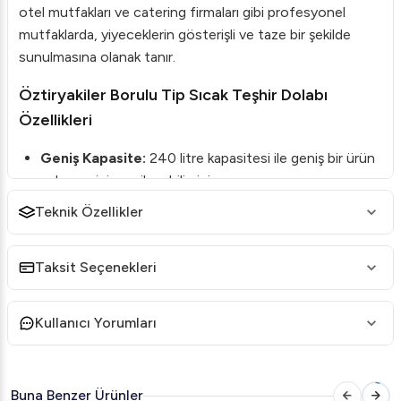
otel mutfakları ve catering firmaları gibi profesyonel
mutfaklarda, yiyeceklerin gösterişli ve taze bir şekilde
sunulmasına olanak tanır.
Öztiryakiler Borulu Tip Sıcak Teşhir Dolabı
Özellikleri
Geniş Kapasite:
240 litre kapasitesi ile geniş bir ürün
yelpazesini sergileyebilirsiniz.
Malzeme Kalitesi:
Gövdesi ahşap veya paslanmaz
Teknik Özellikler
çelik malzeme seçenekleri ile sunulur.
Isıtma Özelliği:
2000 watt'lık yapışkan rezistans
Taksit Seçenekleri
sayesinde etkili bir ısıtma sağlanır.
Sıcaklık Kontrolü:
30°C ila 90°C arasında
Kullanıcı Yorumları
ayarlanabilen dijital termometre ve termostat ile kolay
sıcaklık kontrolü.
Enerji Verimliliği:
Elektrik tasarrufu sağlayan 2,1 kW
Buna Benzer Ürünler