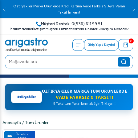
Öztiryakiler Marka Ürünlerde Kredi Kartına Vade Farksız 9 Ay'a Varan
Taksit İmkanı!
Müşteri Destek:
0(536) 611 99 51
İndirimdekiler
İletişim
Müşteri Hizmetleri
Yeni Ürünler
Siparişim Nerede?
0
Giriş Yap / Kaydol
ÖZTIRYAKILER MARKA TÜM ÜRÜNLERDE
VADE FARKSIZ 9 TAKSIT!
9 Taksitten Yararlanmak İçin Tıklayın!
Anasayfa
/
Tüm Ürünler
Ücretsiz
Kargo