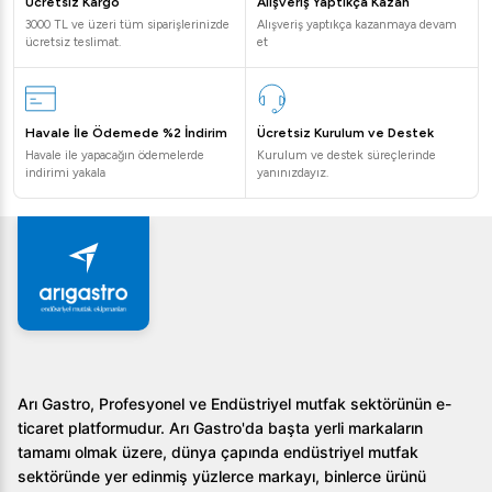
Ücretsiz Kargo
Alışveriş Yaptıkça Kazan
düşürür.
3000 TL ve üzeri tüm siparişlerinizde
Alışveriş yaptıkça kazanmaya devam
ücretsiz teslimat.
et
Sıkça Sorulan Sorular
1. Öztiryakiler Borulu Tip Sıcak Teşhir Dolabı hangi
sıcaklık değerleri arasında çalışır?
Havale İle Ödemede %2 İndirim
Ücretsiz Kurulum ve Destek
Havale ile yapacağın ödemelerde
Kurulum ve destek süreçlerinde
indirimi yakala
yanınızdayız.
Öztiryakiler Borulu Tip Sıcak Teşhir Dolabı, 30°C ile 90°C
arasındaki sıcaklıklarda çalışabilir.
2. Ürün hangi malzemelerle mevcuttur?
Ürünün dış gövdesi ahşap veya paslanmaz çelik malzeme
seçenekleri ile üretilmektedir.
3. Elektrik bağlantısı için hangi voltaj gereklidir?
Arı Gastro, Profesyonel ve Endüstriyel mutfak sektörünün e-
Bu dolap, 220-240 V NPE voltajında çalışmaktadır.
ticaret platformudur. Arı Gastro'da başta yerli markaların
tamamı olmak üzere, dünya çapında endüstriyel mutfak
Öztiryakiler Borulu Tip Sıcak Teşhir Dolabı, kaliteyi ve
sektöründe yer edinmiş yüzlerce markayı, binlerce ürünü
işlevselliği bir araya getiren bir üründür. Detaylı bilgi almak