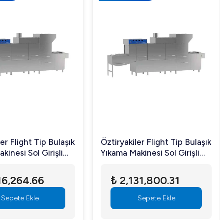
er Flight Tip Bulaşık
Öztiryakiler Flight Tip Bulaşık
kinesi Sol Girişli
Yıkama Makinesi Sol Girişli
ı OBF 3000 T/S
Kurutmalı OBF 6000 T/S
16,264.66
₺ 2,131,800.31
Sepete Ekle
Sepete Ekle