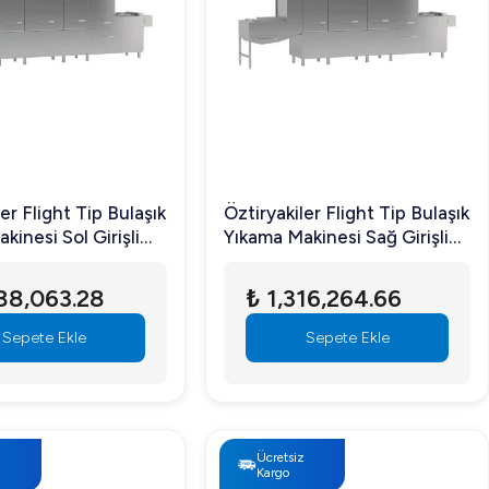
er Flight Tip Bulaşık
Öztiryakiler Flight Tip Bulaşık
kinesi Sol Girişli
Yıkama Makinesi Sağ Girişli
ı OBF 4500 T/S
Kurutmalı OBF 3000 T/S
788,063.28
₺ 1,316,264.66
Sepete Ekle
Sepete Ekle
z
Ücretsiz
Kargo