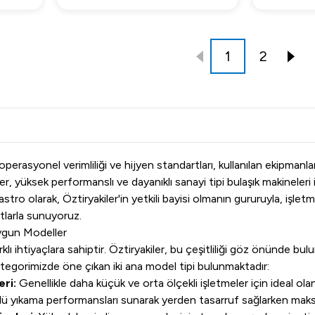
1
2
rasyonel verimliliği ve hijyen standartları, kullanılan ekipmanların 
r, yüksek performanslı ve dayanıklı sanayi tipi bulaşık makineleri
astro olarak, Öztiryakiler'in yetkili bayisi olmanın gururuyla, işl
tlarla sunuyoruz.
Uygun Modeller
klı ihtiyaçlara sahiptir. Öztiryakiler, bu çeşitliliği göz önünde bul
Kategorimizde öne çıkan iki ana model tipi bulunmaktadır:
eri:
Genellikle daha küçük ve orta ölçekli işletmeler için ideal ol
lü yıkama performansları sunarak yerden tasarruf sağlarken maks