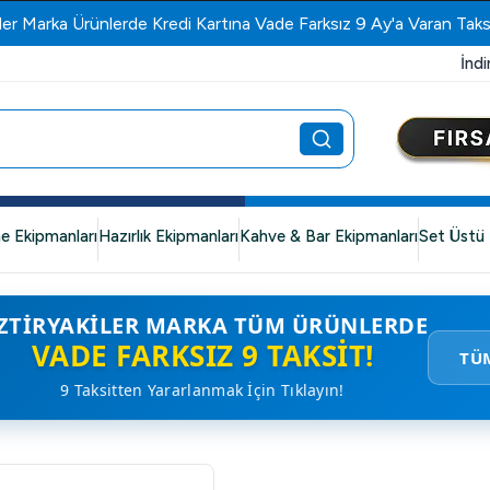
ler Marka Ürünlerde Kredi Kartına Vade Farksız 9 Ay'a Varan Taks
İndi
e Ekipmanları
Hazırlık Ekipmanları
Kahve & Bar Ekipmanları
Set Üstü 
ZTIRYAKILER MARKA TÜM ÜRÜNLERDE
VADE FARKSIZ 9 TAKSIT!
TÜ
9 Taksitten Yararlanmak İçin Tıklayın!