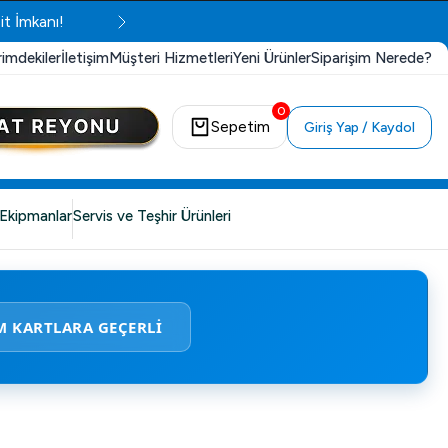
it İmkanı!
rimdekiler
İletişim
Müşteri Hizmetleri
Yeni Ürünler
Siparişim Nerede?
0
Sepetim
Giriş Yap / Kaydol
Ekipmanlar
Servis ve Teşhir Ürünleri
M KARTLARA GEÇERLİ