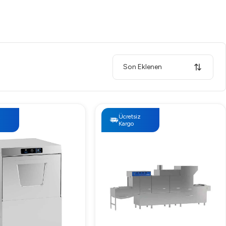
Son Eklenen
z
Ücretsiz
Kargo