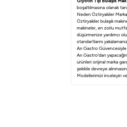
Giyotin Tip Bulaşık Maki
boşaltılmasına olanak tanı
Neden Öztiryakiler Markas
Öztiryakiler bulaşık maki
makineler, en zorlu mutfak
düşürmenize yardımcı olur
standartlarını yakalamanız
Arı Gastro Güvencesiyle 
Arı Gastro'dan yapacağınız
ürünleri orijinal marka g
şekilde devreye alınmasını
Modellerimizi inceleyin ve