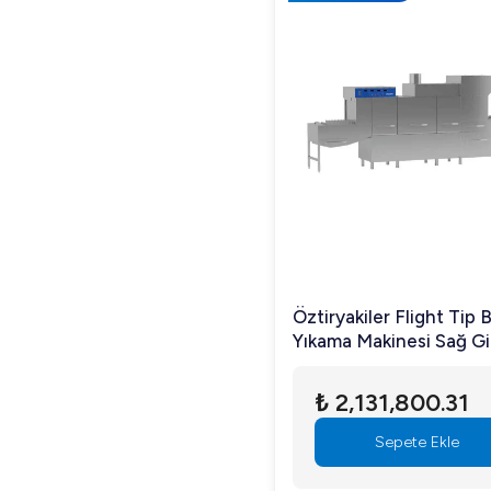
Öztiryakiler Flight Tip 
Yıkama Makinesi Sağ Gir
Kurutmalı OBF 6000 T
₺ 2,131,800.31
Sepete Ekle