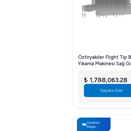
Öztiryakiler Flight Tip 
Yıkama Makinesi Sağ Gir
Kurutmalı OBF 4500 T
₺ 1,788,063.28
Sepete Ekle
Ücretsiz
Kargo