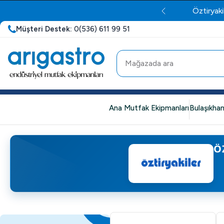
Öztiryaki
Müşteri Destek:
0(536) 611 99 51
Ana Mutfak Ekipmanları
Bulaşıkhan
Ö