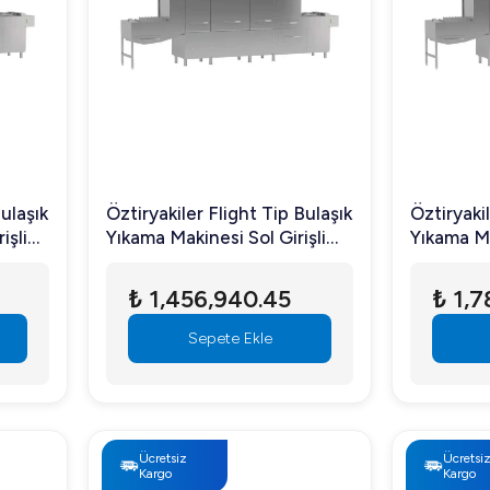
Bulaşık
Öztiryakiler Flight Tip Bulaşık
Öztiryakil
işli
Yıkama Makinesi Sol Girişli
Yıkama Ma
/S
Kurutmalı OBF 3600 T/S
Kurutmal
₺ 1,456,940.45
₺ 1,
Sepete Ekle
Ücretsiz
Ücretsi
Kargo
Kargo