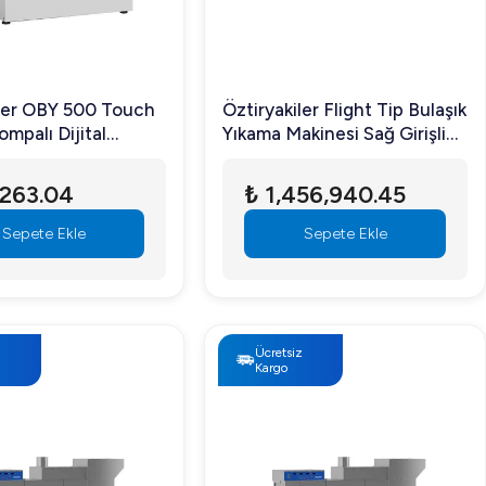
iler OBY 500 Touch
Öztiryakiler Flight Tip Bulaşık
ompalı Dijital
Yıkama Makinesi Sağ Girişli
ıkama Makinesi
Kurutmalı OBF 3600 T/S
m
,263.04
₺ 1,456,940.45
Sepete Ekle
Sepete Ekle
z
Ücretsiz
Kargo