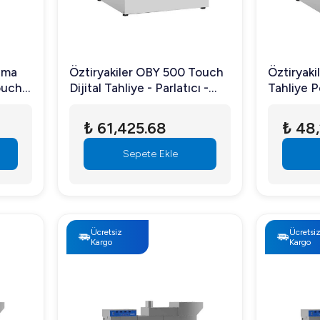
kama
Öztiryakiler OBY 500 Touch
Öztiryak
ouch
Dijital Tahliye - Parlatıcı -
Tahliye P
e
Deterjan Pompalı Bulaşık
Bulaşık Y
Yıkama Makinası 50x50 cm
50x50 c
₺ 61,425.68
₺ 48
Sepetli
Sepete Ekle
Ücretsiz
Ücretsi
Kargo
Kargo