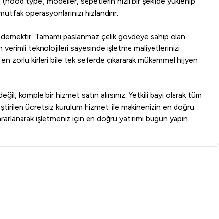
(hood type) modeller, sepetlerin hızlı bir şekilde yüklenip
utfak operasyonlarınızı hızlandırır.
rım demektir. Tamamı paslanmaz çelik gövdeye sahip olan
 verimli teknolojileri sayesinde işletme maliyetlerinizi
 en zorlu kirleri bile tek seferde çıkararak mükemmel hijyen
ğil, komple bir hizmet satın alırsınız. Yetkili bayi olarak tüm
ştirilen ücretsiz kurulum hizmeti ile makinenizin en doğru
rarlanarak işletmeniz için en doğru yatırımı bugün yapın.