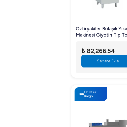
Öztiryakiler Bulaşık Yı
Makinesi Giyotin Tip T
OBM 1080T Deterjan v
Parlatıcı Pompalı
₺ 82,266.54
Sepete Ekle
Ücretsiz
Kargo