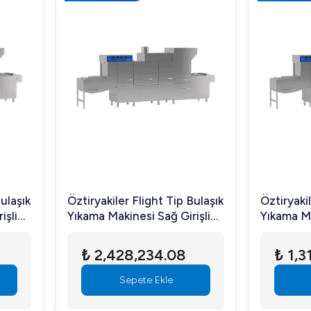
Bulaşık
Öztiryakiler Flight Tip Bulaşık
Öztiryakil
işli
Yıkama Makinesi Sağ Girişli
Yıkama Ma
/S
Kurutmalı OBF 7000 T/S
Kurutmal
₺ 2,428,234.08
₺ 1,3
Sepete Ekle