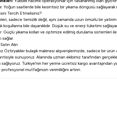
neleri:
Yüksek hacimli operasyonlar için tasarlanmış olan giyotin 
r. Yoğun saatlerde bile kesintisiz bir yıkama döngüsü sağlayarak m
ını Tercih Etmelisiniz?
neleri, sadece temizlik değil, aynı zamanda uzun ömürlü bir yatı
 koşullarına bile dayanıklıdır. Düşük su ve enerji tüketimi sağlayan
. Güçlü yıkama kolları ve optimize edilmiş durulama sistemleri ile
ı sağlar.
Satın Alın
 Öztiryakiler bulaşık makinesi alışverişlerinizde, sadece bir ürün de
arantisiyle sunuyoruz. Alanında uzman ekibimiz tarafından gerçekle
 sağlıyoruz. Türkiye'nin her yerine ücretsiz kargo avantajından ya
 profesyonel mutfağınızın verimliliğini artırın.