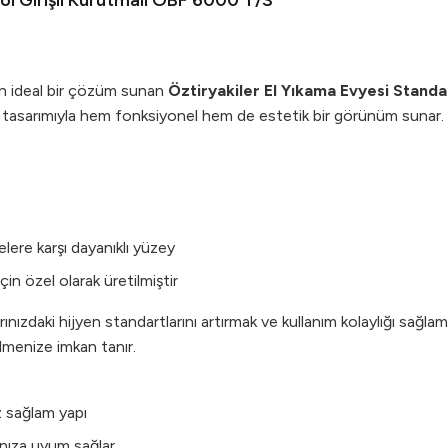
Sol Girişli Kurutmalı OBF 6000 T/S
in ideal bir çözüm sunan
Öztiryakiler El Yıkama Evyesi Standa
ve tasarımıyla hem fonksiyonel hem de estetik bir görünüm sunar.
lere karşı dayanıklı yüzey
in özel olarak üretilmiştir
ınızdaki hijyen standartlarını artırmak ve kullanım kolaylığı sağlam
ilmenize imkan tanır.
z sağlam yapı
ınıza uyum sağlar