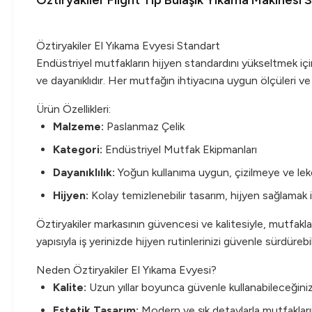
Öztiryakiler Flight Tip Bulaşık Yıkama Makinesi 
Öztiryakiler El Yıkama Evyesi Standart
Endüstriyel mutfakların hijyen standardını yükseltmek iç
ve dayanıklıdır. Her mutfağın ihtiyacına uygun ölçüleri 
Ürün Özellikleri:
Malzeme:
Paslanmaz Çelik
Kategori:
Endüstriyel Mutfak Ekipmanları
Dayanıklılık:
Yoğun kullanıma uygun, çizilmeye ve leke
Hijyen:
Kolay temizlenebilir tasarım, hijyen sağlamak iç
Öztiryakiler markasının güvencesi ve kalitesiyle, mutfaklar
yapısıyla iş yerinizde hijyen rutinlerinizi güvenle sürdüreb
Neden Öztiryakiler El Yıkama Evyesi?
Kalite:
Uzun yıllar boyunca güvenle kullanabileceğini
Estetik Tasarım:
Modern ve şık detaylarla mutfaklar