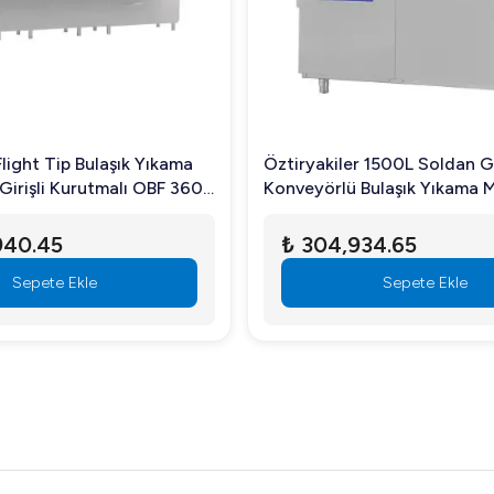
Flight Tip Bulaşık Yıkama
Öztiryakiler 1500L Soldan Gi
 Girişli Kurutmalı OBF 3600
Konveyörlü Bulaşık Yıkama M
940.45
₺ 304,934.65
Sepete Ekle
Sepete Ekle