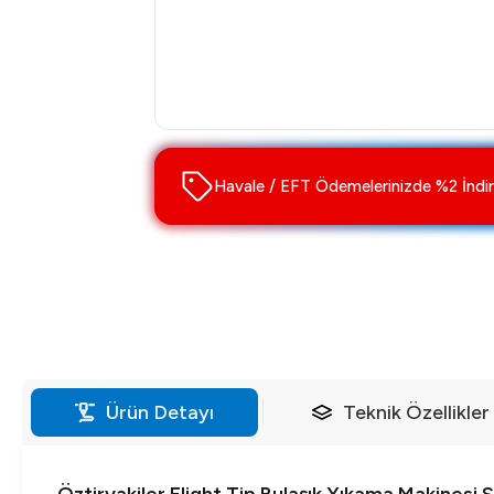
Havale / EFT Ödemelerinizde %2 İndir
Ürün Detayı
Teknik Özellikler