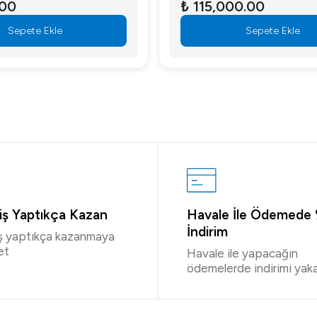
.00
₺ 115,000.00
Sepete Ekle
Sepete Ekle
riş Yaptıkça Kazan
Havale İle Ödemede
İndirim
iş yaptıkça kazanmaya
et
Havale ile yapacağın
ödemelerde indirimi yaka