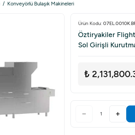
i
/
Konveyörlü Bulaşık Makineleri
Ürün Kodu
:
07EL.0010K.B
Öztiryakiler Fligh
Sol Girişli Kurut
₺ 2,131,800.
1