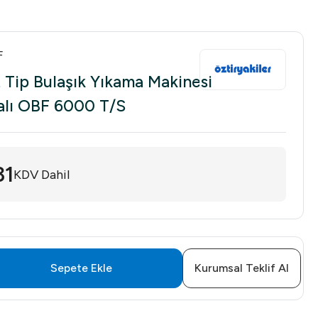
F
t Tip Bulaşık Yıkama Makinesi
malı OBF 6000 T/S
31
KDV Dahil
Sepete Ekle
Kurumsal Teklif Al