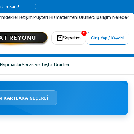
it İmkanı!
rimdekiler
İletişim
Müşteri Hizmetleri
Yeni Ürünler
Siparişim Nerede?
0
Sepetim
Giriş Yap / Kaydol
Ekipmanlar
Servis ve Teşhir Ürünleri
M KARTLARA GEÇERLİ