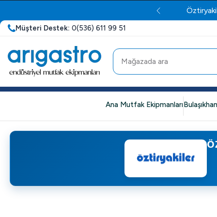
Öztiryaki
Müşteri Destek:
0(536) 611 99 51
Ana Mutfak Ekipmanları
Bulaşıkhan
Ö