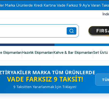
ler Marka Ürünlerde Kredi Kartına Vade Farksız 9 Ay'a Varan Taks
İndi
e Ekipmanları
Hazırlık Ekipmanları
Kahve & Bar Ekipmanları
Set Üstü 
ZTIRYAKILER MARKA TÜM ÜRÜNLERDE
VADE FARKSIZ 9 TAKSIT!
TÜ
9 Taksitten Yararlanmak İçin Tıklayın!