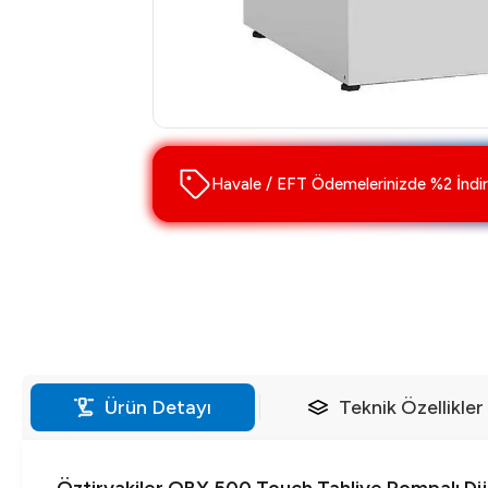
Havale / EFT Ödemelerinizde %2 İndir
Ürün Detayı
Teknik Özellikler