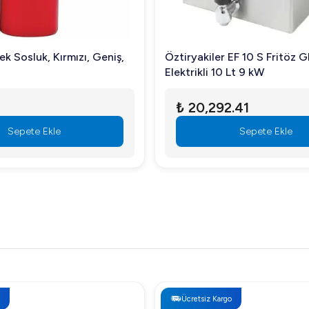
k Sosluk, Kırmızı, Geniş,
Öztiryakiler EF 10 S Fritöz 
Elektrikli 10 Lt 9 kW
₺ 20,292.41
Sepete Ekle
Sepete Ekle
Ücretsiz Kargo