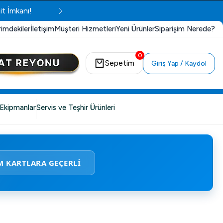
it İmkanı!
rimdekiler
İletişim
Müşteri Hizmetleri
Yeni Ürünler
Siparişim Nerede?
0
Sepetim
Giriş Yap / Kaydol
Ekipmanlar
Servis ve Teşhir Ürünleri
M KARTLARA GEÇERLİ