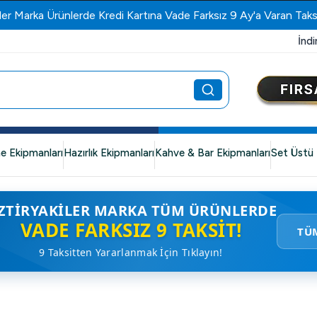
ler Marka Ürünlerde Kredi Kartına Vade Farksız 9 Ay'a Varan Taks
İndi
e Ekipmanları
Hazırlık Ekipmanları
Kahve & Bar Ekipmanları
Set Üstü 
ZTIRYAKILER MARKA TÜM ÜRÜNLERDE
VADE FARKSIZ 9 TAKSIT!
TÜ
9 Taksitten Yararlanmak İçin Tıklayın!