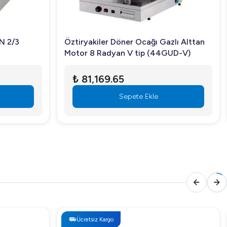
GN 2/3
Öztiryakiler Döner Ocağı Gazlı Alttan
Motor 8 Radyan V tip (44GUD-V)
₺ 81,169.65
Sepete Ekle
Ücretsiz Kargo