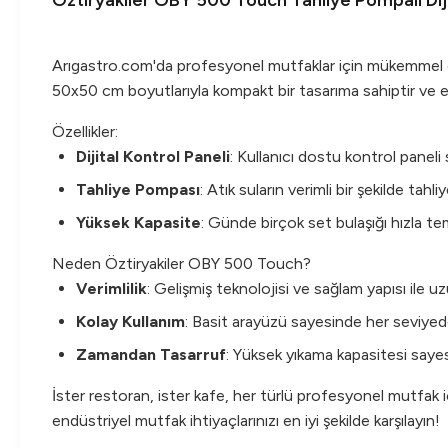
Öztiryakiler OBY 500 Touch Tahliye Pompalı Dij
Arıgastro.com'da profesyonel mutfaklar için mükemme
50x50 cm boyutlarıyla kompakt bir tasarıma sahiptir ve e
Özellikler:
Dijital Kontrol Paneli
: Kullanıcı dostu kontrol paneli
Tahliye Pompası
: Atık suların verimli bir şekilde tah
Yüksek Kapasite
: Günde birçok set bulaşığı hızla tem
Neden Öztiryakiler OBY 500 Touch?
Verimlilik
: Gelişmiş teknolojisi ve sağlam yapısı ile u
Kolay Kullanım
: Basit arayüzü sayesinde her seviyede
Zamandan Tasarruf
: Yüksek yıkama kapasitesi sayes
İster restoran, ister kafe, her türlü profesyonel mutfak i
endüstriyel mutfak ihtiyaçlarınızı en iyi şekilde karşılayın!