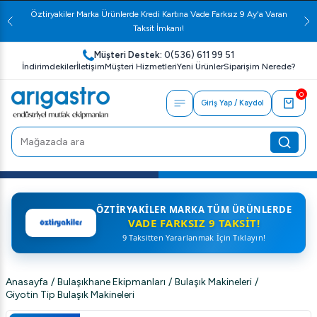
Öztiryakiler Marka Ürünlerde Kredi Kartına Vade Farksız 9 Ay'a Varan
Taksit İmkanı!
Müşteri Destek:
0(536) 611 99 51
İndirimdekiler
İletişim
Müşteri Hizmetleri
Yeni Ürünler
Siparişim Nerede?
0
Giriş Yap / Kaydol
ÖZTIRYAKILER MARKA TÜM ÜRÜNLERDE
VADE FARKSIZ 9 TAKSIT!
9 Taksitten Yararlanmak İçin Tıklayın!
Anasayfa
/
Bulaşıkhane Ekipmanları
/
Bulaşık Makineleri
/
Giyotin Tip Bulaşık Makineleri