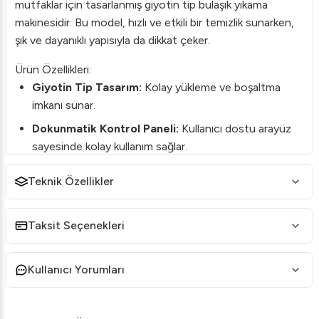
mutfaklar için tasarlanmış giyotin tip bulaşık yıkama
makinesidir. Bu model, hızlı ve etkili bir temizlik sunarken,
şık ve dayanıklı yapısıyla da dikkat çeker.
Ürün Özellikleri:
Giyotin Tip Tasarım:
Kolay yükleme ve boşaltma
imkanı sunar.
Dokunmatik Kontrol Paneli:
Kullanıcı dostu arayüz
sayesinde kolay kullanım sağlar.
Paslanmaz Çelik Gövde:
Uzun ömürlü ve hijyenik
Teknik Özellikler
kullanım için idealdir.
Yüksek Kapasite:
Yoğun kullanımlar için mükemmeldir,
Taksit Seçenekleri
saatlik kapasitesi ile öne çıkar.
Enerji Tasarrufu:
Akıllı teknolojisi sayesinde enerji
Kullanıcı Yorumları
tüketimini minimize eder.
Kullanım Alanları:
Bu bulaşık makinesi, büyük restoranlar, oteller, catering