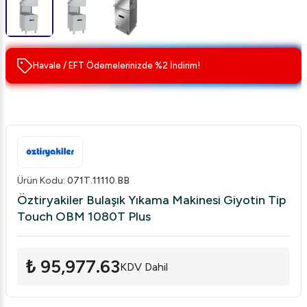
Havale / EFT Ödemelerinizde %2 İndirim!
Ürün Kodu
:
071T.11110.BB
Öztiryakiler Bulaşık Yıkama Makinesi Giyotin Tip
Touch OBM 1080T Plus
₺ 95,977.63
KDV Dahil