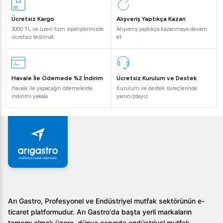
Sıkça Sorulan Sorular
Ücretsiz Kargo
Alışveriş Yaptıkça Kazan
1.
Teşhir dolabının iç hacmi yeterli midir?
3000 TL ve üzeri tüm siparişlerinizde
Alışveriş yaptıkça kazanmaya devam
ücretsiz teslimat.
et
Evet, 430 litrelik geniş hacmi sayesinde birçok ürünü
kolaylıkla sergileyebilirsiniz.
2.
Dolabın yapısı hangi malzemelerden oluşuyor?
Havale İle Ödemede %2 İndirim
Ücretsiz Kurulum ve Destek
Havale ile yapacağın ödemelerde
Kurulum ve destek süreçlerinde
Gövde kısmı ahşap veya paslanmaz çelik seçenekleri
indirimi yakala
yanınızdayız.
ile sunulmaktadır.
3.
Enerji tüketimi ne kadardır?
Dolap 0.06 kW elektrik gücüne sahiptir, bu da enerji
tasarrufu yapmanıza yardımcı olur.
Sonuç olarak,
Öztiryakiler Düz Camlı Nötr Teşhir
Dolabı, 430 lt, 180x70x135 cm
, işletmenizin
Arı Gastro, Profesyonel ve Endüstriyel mutfak sektörünün e-
ihtiyaçlarına uyum sağlayacak ve ürünlerinizi şık bir şekilde
ticaret platformudur. Arı Gastro'da başta yerli markaların
sergilemenizi sağlayacaktır. Daha fazla bilgi almak ve
tamamı olmak üzere, dünya çapında endüstriyel mutfak