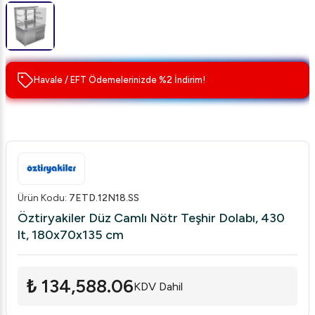
Havale / EFT Ödemelerinizde %2 İndirim!
Ürün Kodu
:
7ETD.12N18.SS
Öztiryakiler Düz Camlı Nötr Teşhir Dolabı, 430
lt, 180x70x135 cm
₺ 134,588.06
KDV Dahil