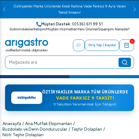
Öztiryakiler Marka Ürünlerde Kredi Kartına Vade Farksız 9 Ay'a Varan
Taksit İmkanı!
Müşteri Destek:
0(536) 611 99 51
İndirimdekiler
İletişim
Müşteri Hizmetleri
Yeni Ürünler
Siparişim Nerede?
0
Giriş Yap / Kaydol
ÖZTIRYAKILER MARKA TÜM ÜRÜNLERDE
VADE FARKSIZ 9 TAKSIT!
9 Taksitten Yararlanmak İçin Tıklayın!
Anasayfa
/
Ana Mutfak Ekipmanları
/
Buzdolabı ve Derin Dondurucular
/
Teşhir Dolapları
/
Nötr Teşhir Dolapları