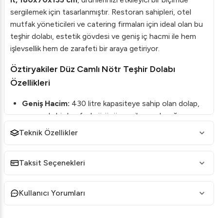
sergilemek için tasarlanmıştır. Restoran sahipleri, otel
mutfak yöneticileri ve catering firmaları için ideal olan bu
teşhir dolabı, estetik gövdesi ve geniş iç hacmi ile hem
işlevsellik hem de zarafeti bir araya getiriyor.
Öztiryakiler Düz Camlı Nötr Teşhir Dolabı
Özellikleri
Geniş Hacim:
430 litre kapasiteye sahip olan dolap,
aynı anda birden fazla ürünü sergileme olanağı sunar.
Şık Tasarım:
Düz camlı yapı, içerideki ürünlerin net bir
Teknik Özellikler
şekilde görünmesini sağlar.
Esnek İç Tasarım:
Malzeme seçenekleri arasında
Taksit Seçenekleri
ahşap veya paslanmaz çelik bulunmaktadır.
Nötr Özelliği:
Çevre dostu yapısı ile enerji tasarrufu
Kullanıcı Yorumları
sağlar.
Sağlam Yapı:
Ağırlığı 294 kg olan dolap, dayanıklı ve