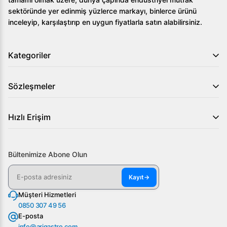
siparişinizi oluşturmak için bizimle iletişime geçin.
sektöründe yer edinmiş yüzlerce markayı, binlerce ürünü
inceleyip, karşılaştırıp en uygun fiyatlarla satın alabilirsiniz.
Kategoriler
Sözleşmeler
Hızlı Erişim
Bültenimize Abone Olun
Kayıt
→
Müşteri Hizmetleri
0850 307 49 56
E-posta
info@arigastro.com