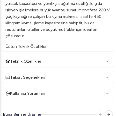
yüksek kapasitesi ve yenilikçi soğutma özelliği ile gıda
işleyen işletmelere büyük avantaj sunar. Monofaze 220 V
güç kaynağı ile çalışan bu kıyma makinesi, saatte 450
kilogram kıyma işleme kapasitesine sahiptir, bu da
restoranlar, oteller ve büyük mutfaklar için ideal bir
çözümdür.
Üstün Teknik Özellikler
Kapasite
: Saatte 450 kg
Teknik Özellikler
Model
: NO:22 Monofaze
Motor Gücü
: 1,5 kW / 2 hp
Taksit Seçenekleri
Güç Gereksinimi
: 220 V / 50 Hz
Boyutlar
: 34x82x52 cm
Kullanıcı Yorumları
Paket Ölçüleri
: 37x85x54 cm
Ağırlık
: 80 kg
Buna Benzer Ürünler
Viber VHE.SEKN.22M-S NO:22 modeli, geniş çalışma