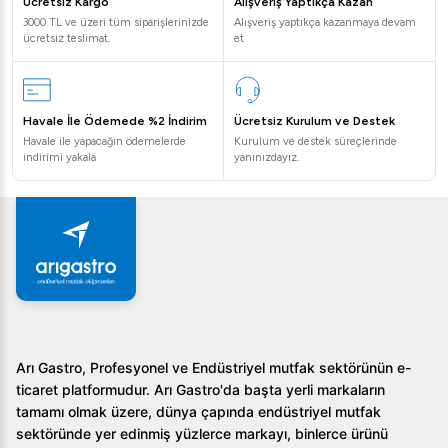
Kıyma makinesi 80 kg ağırlığındadır.
Ücretsiz Kargo
Alışveriş Yaptıkça Kazan
3000 TL ve üzeri tüm siparişlerinizde
Alışveriş yaptıkça kazanmaya devam
ücretsiz teslimat.
et
Hangi tür işletmeler için uygundur?
Viber NO:22 kıyma makinesi, restoranlar, oteller, büyük
mutfaklar ve gıda işleme tesisleri için idealdir.
Havale İle Ödemede %2 İndirim
Ücretsiz Kurulum ve Destek
Havale ile yapacağın ödemelerde
Kurulum ve destek süreçlerinde
Viber VHE.SEKN.22M-S NO:22 Kıyma Makinesi,
indirimi yakala
yanınızdayız.
profesyonel mutfakların ihtiyaçlarını karşılamak üzere
tasarlanmıştır. Üstün performansı ve güvenlik özellikleriyle
donatılmış bu cihaz, her zaman taze ve hijyenik kıyma
üretmenizi sağlar. Daha fazla bilgi ve kullanım detayları için
bizi arayabilirsiniz.
Arı Gastro, Profesyonel ve Endüstriyel mutfak sektörünün e-
ticaret platformudur. Arı Gastro'da başta yerli markaların
tamamı olmak üzere, dünya çapında endüstriyel mutfak
sektöründe yer edinmiş yüzlerce markayı, binlerce ürünü