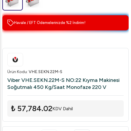
Havale / EFT Ödemelerinizde %2 İndirim!
Ürün Kodu
:
VHE.SEKN.22M-S
Viber VHE.SEKN.22M-S NO:22 Kıyma Makinesi
Soğutmalı 450 Kg/Saat Monofaze 220 V
₺ 57,784.02
KDV Dahil