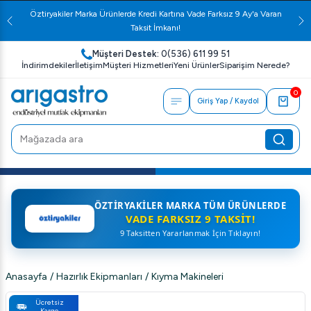
Öztiryakiler Marka Ürünlerde Kredi Kartına Vade Farksız 9 Ay'a Varan
Taksit İmkanı!
Müşteri Destek:
0(536) 611 99 51
İndirimdekiler
İletişim
Müşteri Hizmetleri
Yeni Ürünler
Siparişim Nerede?
0
Giriş Yap / Kaydol
ÖZTIRYAKILER MARKA TÜM ÜRÜNLERDE
VADE FARKSIZ 9 TAKSIT!
9 Taksitten Yararlanmak İçin Tıklayın!
Anasayfa
/
Hazırlık Ekipmanları
/
Kıyma Makineleri
Ücretsiz
Kargo