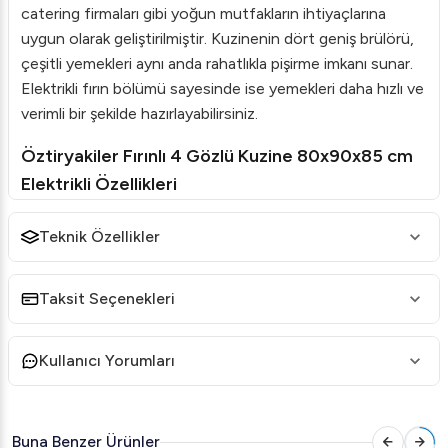
catering firmaları gibi yoğun mutfakların ihtiyaçlarına
uygun olarak geliştirilmiştir. Kuzinenin dört geniş brülörü,
çeşitli yemekleri aynı anda rahatlıkla pişirme imkanı sunar.
Elektrikli fırın bölümü sayesinde ise yemekleri daha hızlı ve
verimli bir şekilde hazırlayabilirsiniz.
Öztiryakiler Fırınlı 4 Gözlü Kuzine 80x90x85 cm
Elektrikli Özellikleri
Geniş Kullanım Alanı:
Dört brülör, aynı anda birçok
Teknik Özellikler
yemeğin pişirilmesine olanak sağlar.
Çok Yönlülük:
Fırın bölümü, elektrikli statik ve
Taksit Seçenekleri
opsiyonel olarak gazlı statik fırın seçeneği sunar.
Yüksek Verim:
Özel tasarlanmış pirinç brülörler,
Kullanıcı Yorumları
yüksek güç ve düşük gaz emisyonu sağlar.
Emniyetli Kullanım:
Gazlı modellerde, emniyet
tertibatı ve termokupul ile güvenlik arttırılmıştır.
Buna Benzer Ürünler