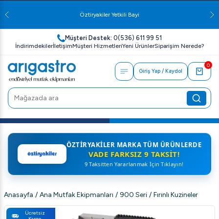
3000 TL ve üzeri alışverişlerinizde ücretsiz kargo!
Müşteri Destek:
0(536) 611 99 51
İndirimdekiler
İletişim
Müşteri Hizmetleri
Yeni Ürünler
Siparişim Nerede?
0
Giriş Yap / Kaydol
ÖZTIRYAKILER MARKA TÜM ÜRÜNLERDE
VADE FARKSIZ 9 TAKSIT!
9 Taksitten Yararlanmak İçin Tıklayın!
Anasayfa
/
Ana Mutfak Ekipmanları
/
900 Seri
/
Fırınlı Kuzineler
Ücretsiz
Kargo