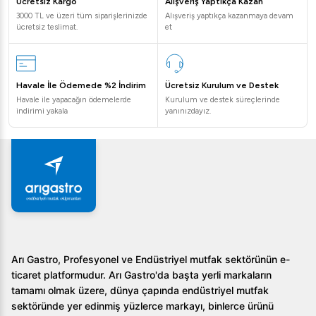
Ücretsiz Kargo
Alışveriş Yaptıkça Kazan
3000 TL ve üzeri tüm siparişlerinizde
Alışveriş yaptıkça kazanmaya devam
Soru:
Öztiryakiler Fırınlı 4 Gözlü Kuzine hangi sektörler
ücretsiz teslimat.
et
için uygundur?
Cevap:
Bu kuzine, restoranlar, oteller ve catering
Havale İle Ödemede %2 İndirim
Ücretsiz Kurulum ve Destek
firmaları için idealdir.
Havale ile yapacağın ödemelerde
Kurulum ve destek süreçlerinde
indirimi yakala
yanınızdayız.
Soru:
Elektrikli ve gazlı fırın seçenekleri arasında ne fark
var?
Cevap:
Elektrikli fırın ile daha sabit bir sıcaklık kontrolü
sağlanırken, gazlı fırın daha hızlı ısınma imkanı sunar.
Soru:
Kuzinede hangi tür tepsiler kullanılabilir?
Cevap:
Fırın içi GN 2/1 ölçüsüne uygun tepsiler
kullanılabilir.
Arı Gastro, Profesyonel ve Endüstriyel mutfak sektörünün e-
ticaret platformudur. Arı Gastro'da başta yerli markaların
Bu üstün özellikli endüstriyel fırın ile mutfağınızda
tamamı olmak üzere, dünya çapında endüstriyel mutfak
verimliliği artırabilirsiniz. Detaylı bilgi ve kurumsal teklifler
sektöründe yer edinmiş yüzlerce markayı, binlerce ürünü