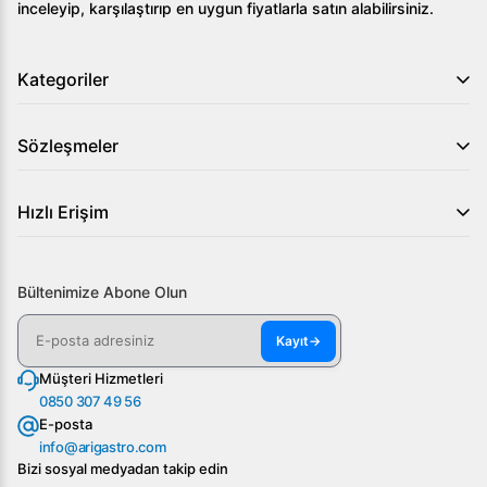
inceleyip, karşılaştırıp en uygun fiyatlarla satın alabilirsiniz.
için hemen web sitemizden bize ulaşın!
Kategoriler
Sözleşmeler
Hızlı Erişim
Bültenimize Abone Olun
Kayıt
→
Müşteri Hizmetleri
0850 307 49 56
E-posta
info@arigastro.com
Bizi sosyal medyadan takip edin