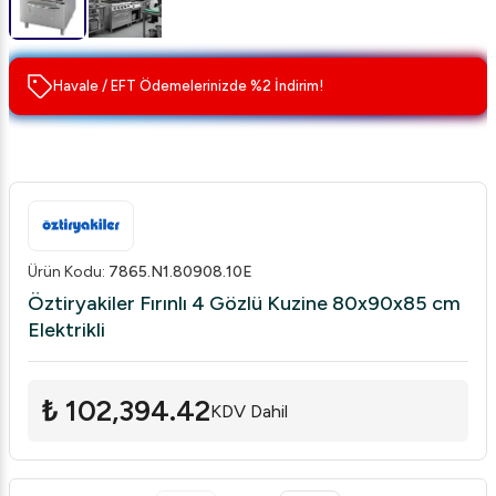
Havale / EFT Ödemelerinizde %2 İndirim!
Ürün Kodu
:
7865.N1.80908.10E
Öztiryakiler Fırınlı 4 Gözlü Kuzine 80x90x85 cm
Elektrikli
₺ 102,394.42
KDV Dahil