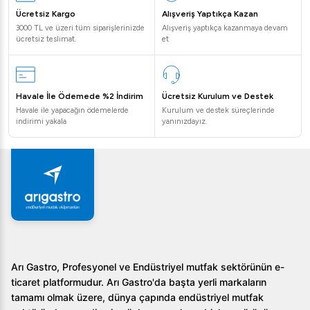
Ücretsiz Kargo
Alışveriş Yaptıkça Kazan
3000 TL ve üzeri tüm siparişlerinizde
Alışveriş yaptıkça kazanmaya devam
ücretsiz teslimat.
et
Havale İle Ödemede %2 İndirim
Ücretsiz Kurulum ve Destek
Havale ile yapacağın ödemelerde
Kurulum ve destek süreçlerinde
indirimi yakala
yanınızdayız.
Arı Gastro, Profesyonel ve Endüstriyel mutfak sektörünün e-
ticaret platformudur. Arı Gastro'da başta yerli markaların
tamamı olmak üzere, dünya çapında endüstriyel mutfak