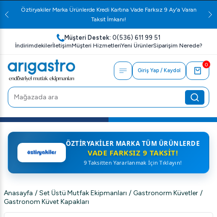
Öztiryakiler Marka Ürünlerde Kredi Kartına Vade Farksız 9 Ay'a Varan
Taksit İmkanı!
Müşteri Destek:
0(536) 611 99 51
İndirimdekiler
İletişim
Müşteri Hizmetleri
Yeni Ürünler
Siparişim Nerede?
0
Giriş Yap / Kaydol
ÖZTIRYAKILER MARKA TÜM ÜRÜNLERDE
VADE FARKSIZ 9 TAKSIT!
9 Taksitten Yararlanmak İçin Tıklayın!
Anasayfa
/
Set Üstü Mutfak Ekipmanları
/
Gastronorm Küvetler
/
Gastronom Küvet Kapakları