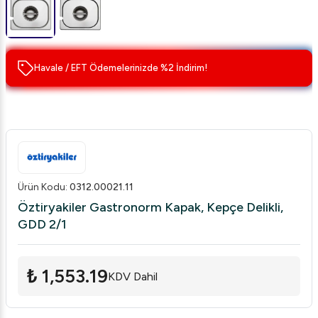
Havale / EFT Ödemelerinizde %2 İndirim!
Ürün Kodu
:
0312.00021.11
Öztiryakiler Gastronorm Kapak, Kepçe Delikli,
GDD 2/1
₺ 1,553.19
KDV Dahil