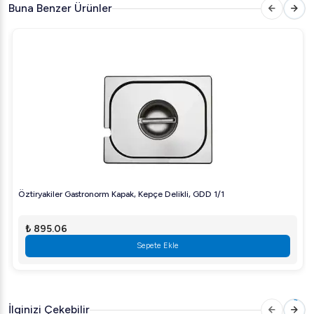
Endüstriyel kullanıma uygun tasarım
Buna Benzer Ürünler
Bu özenle tasarlanmış kepçe kapak, büyük mutfak
operasyonlarında verimliliği artırır ve sizlere minimum
çabayla en iyi sonuçları elde etmenizi sağlar.
Arıgastro.com
'da bu üstün kaliteli ürünü hemen
inceleyin ve mutfağınızı profesyonel ekipmanlarla
donatın!
Öztiryakiler Gastronorm Kapak, Kepçe Delikli, GDD 1/1
₺ 895.06
Sepete Ekle
İlginizi Çekebilir