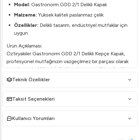
Model:
Gastronorm GDD 2/1 Delikli Kapak
Malzeme:
Yüksek kaliteli paslanmaz çelik
Özellikler:
Delikli tasarım, endüstriyel mutfaklar için
uygun
Ürün Açıklaması:
Öztiryakiler Gastronorm GDD 2/1 Delikli Kepçe Kapak,
profesyonel mutfağınızın vazgeçilmez bir parçası olarak
tasarlanmıştır. Yüksek kaliteli paslanmaz çelikten üretilen
bu kapak, dayanıklılığı ve uzun ömürlülüğü ile dikkat çeker.
Teknik Özellikler
Delikli yapısı, sıvıların buharlaşmasına olanak tanırken,
yiyeceklerinizi mükemmel bir şekilde kapatır ve tazeliklerini
Taksit Seçenekleri
korur.
Neden Öztiryakiler?
Kullanıcı Yorumları
Güvenilir ve kaliteli mutfak ekipmanları
Uzun ömürlü ve dayanıklı malzeme kalitesi