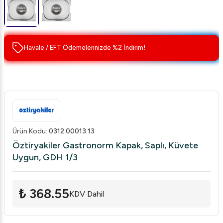
Havale / EFT Ödemelerinizde %2 İndirim!
Ürün Kodu
:
0312.00013.13
Öztiryakiler Gastronorm Kapak, Saplı, Küvete
Uygun, GDH 1/3
₺ 368.55
KDV Dahil