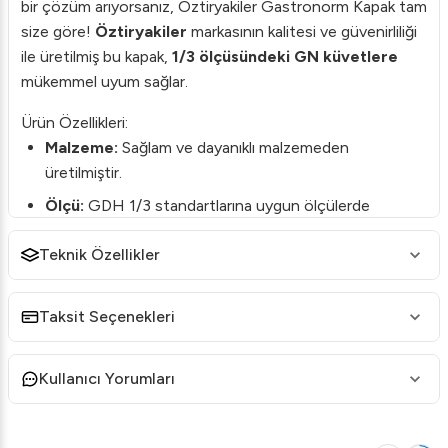
bir çözüm arıyorsanız, Öztiryakiler Gastronorm Kapak tam
size göre!
Öztiryakiler
markasının kalitesi ve güvenirliliği
ile üretilmiş bu kapak,
1/3 ölçüsündeki GN küvetlere
mükemmel uyum sağlar.
Ürün Özellikleri:
Malzeme:
Sağlam ve dayanıklı malzemeden
üretilmiştir.
Ölçü:
GDH 1/3 standartlarına uygun ölçülerde
üretilmiştir.
Teknik Özellikler
Tasarım:
Saplı tasarım sayesinde kolaylıkla taşınabilir
ve kullanılabilir.
Taksit Seçenekleri
Uyumluluk:
1/3 Gastronorm küvetlerle tam uyum
sağlar.
Kullanıcı Yorumları
Neden Öztiryakiler Gastronorm Kapak?
Kalite Güvencesi:
Öztiryakiler, endüstriyel mutfak
ekipmanları alanında yılların verdiği deneyimi ile yüksek