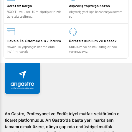
Ücretsiz Kargo
Alışveriş Yaptıkça Kazan
3000 TL ve üzeri tüm siparişlerinizde
Alışveriş yaptıkça kazanmaya devam
ücretsiz teslimat.
et
Havale İle Ödemede %2 İndirim
Ücretsiz Kurulum ve Destek
Havale ile yapacağın ödemelerde
Kurulum ve destek süreçlerinde
indirimi yakala
yanınızdayız.
Arı Gastro, Profesyonel ve Endüstriyel mutfak sektörünün e-
ticaret platformudur. Arı Gastro'da başta yerli markaların
tamamı olmak üzere, dünya çapında endüstriyel mutfak