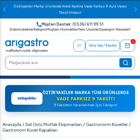
Öztiryakiler Marka Ürünlerde Kredi Kartına Vade Farksız 9 Ay'a Varan
Taksit İmkanı!
Müşteri Destek:
0(536) 611 99 51
İndirimdekiler
İletişim
Müşteri Hizmetleri
Yeni Ürünler
Siparişim Nerede?
0
Giriş Yap / Kaydol
ÖZTIRYAKILER MARKA TÜM ÜRÜNLERDE
VADE FARKSIZ 9 TAKSIT!
9 Taksitten Yararlanmak İçin Tıklayın!
Anasayfa
/
Set Üstü Mutfak Ekipmanları
/
Gastronorm Küvetler
/
Gastronom Küvet Kapakları