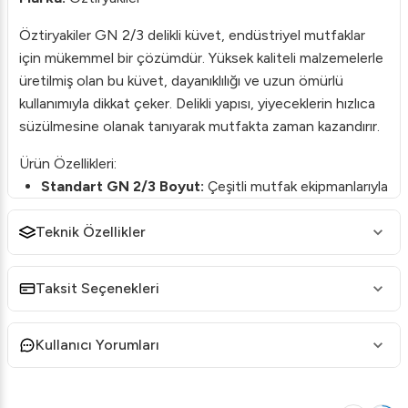
Öztiryakiler GN 2/3 delikli küvet, endüstriyel mutfaklar
için mükemmel bir çözümdür. Yüksek kaliteli malzemelerle
üretilmiş olan bu küvet, dayanıklılığı ve uzun ömürlü
kullanımıyla dikkat çeker. Delikli yapısı, yiyeceklerin hızlıca
süzülmesine olanak tanıyarak mutfakta zaman kazandırır.
Ürün Özellikleri:
Standart GN 2/3 Boyut:
Çeşitli mutfak ekipmanlarıyla
uyumlu olması için tasarlanmıştır.
Teknik Özellikler
Delikli Tasarım:
Hızlı su tahliyesi sağlar, bu da
yiyeceklerin hijyenik bir şekilde hazırlanmasına yardımcı
olur.
Taksit Seçenekleri
Kaliteli Malzeme:
Paslanmaz çelik yapısı sayesinde
korozyona karşı direnir, uzun süre ilk günkü gibi kalır.
Kullanıcı Yorumları
Öztiryakiler'in sektördeki tecrübesi ve güvencesiyle,
mutfağınıza profesyonellik ve verimlilik katın. Bu dayanıklı