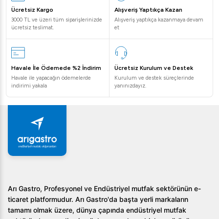
Ücretsiz Kargo
Alışveriş Yaptıkça Kazan
3000 TL ve üzeri tüm siparişlerinizde
Alışveriş yaptıkça kazanmaya devam
ücretsiz teslimat.
et
Havale İle Ödemede %2 İndirim
Ücretsiz Kurulum ve Destek
Havale ile yapacağın ödemelerde
Kurulum ve destek süreçlerinde
indirimi yakala
yanınızdayız.
Arı Gastro, Profesyonel ve Endüstriyel mutfak sektörünün e-
ticaret platformudur. Arı Gastro'da başta yerli markaların
tamamı olmak üzere, dünya çapında endüstriyel mutfak