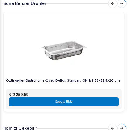
Buna Benzer Ürünler
ve kullanışlı GN küveti, iş yükünüzü hafifletir ve mutfakta
düzen sağlar. Şimdi satın alın ve işletmenizin mutfak
operasyonlarını bir üst seviyeye taşıyın!
Öztiryakiler Gastronorm Küvet, Delikli, Standart, GN 1/1, 53x32.5x20 cm
₺ 2,259.59
Sepete Ekle
İlginizi Çekebilir