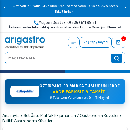
Öztiryakiler Marka Ürünlerde Kredi Kartına Vade Farksız 9 Ay'a Varan
Taksit İmkanı!
Müşteri Destek:
0(536) 611 99 51
İndirimdekiler
İletişim
Müşteri Hizmetleri
Yeni Ürünler
Siparişim Nerede?
0
Giriş Yap / Kaydol
ÖZTIRYAKILER MARKA TÜM ÜRÜNLERDE
VADE FARKSIZ 9 TAKSIT!
9 Taksitten Yararlanmak İçin Tıklayın!
Anasayfa
/
Set Üstü Mutfak Ekipmanları
/
Gastronorm Küvetler
/
Delikli Gastronorm Küvetler