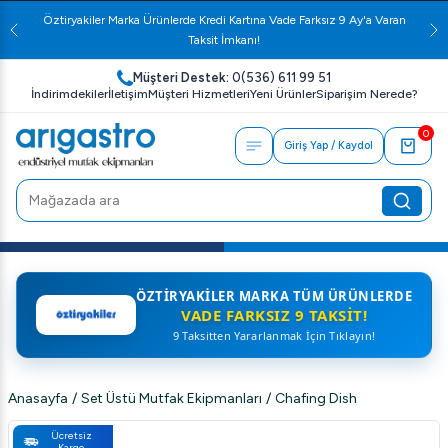
Öztiryakiler Marka Ürünlerde Kredi Kartına Vade Farksız 9 Ay'a Varan
Taksit İmkanı!
Müşteri Destek:
0(536) 611 99 51
İndirimdekiler
İletişim
Müşteri Hizmetleri
Yeni Ürünler
Siparişim Nerede?
0
Giriş Yap / Kaydol
ÖZTIRYAKILER MARKA TÜM ÜRÜNLERDE
VADE FARKSIZ 9 TAKSIT!
9 Taksitten Yararlanmak İçin Tıklayın!
Anasayfa
/
Set Üstü Mutfak Ekipmanları
/
Chafing Dish
Ücretsiz
Kargo