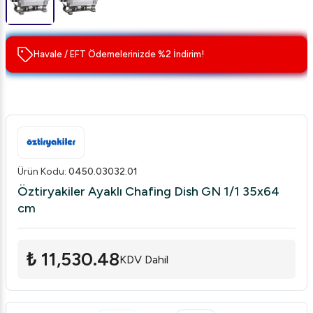
Havale / EFT Ödemelerinizde %2 İndirim!
Ürün Kodu
:
0450.03032.01
Öztiryakiler Ayaklı Chafing Dish GN 1/1 35x64
cm
₺ 11,530.48
KDV Dahil