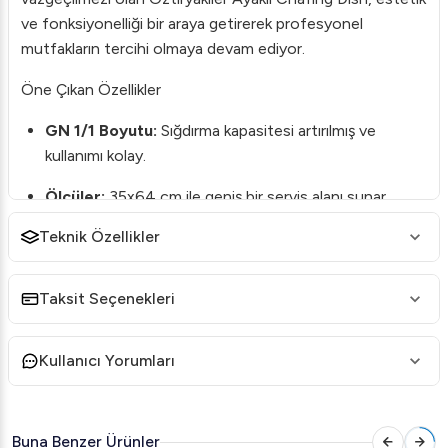
ve fonksiyonelliği bir araya getirerek profesyonel
mutfakların tercihi olmaya devam ediyor.
Öne Çıkan Özellikler
GN 1/1 Boyutu:
Sığdırma kapasitesi artırılmış ve
kullanımı kolay.
Ölçüler:
35x64 cm ile geniş bir servis alanı sunar.
Teknik Özellikler
Dayanıklı Yapı:
Uzun ömürlü kullanım için yüksek
kaliteli paslanmaz çelikten üretilmiştir.
Taksit Seçenekleri
Estetik Tasarım:
Modern ve şık görünüme sahiptir,
her türlü etkinlikte dikkat çeker.
Kullanıcı Yorumları
Kolay Temizlik:
Parçalara ayrılabilir yapısı ile rahatça
temizlenebilir.
Kullanım Alanları
Buna Benzer Ürünler