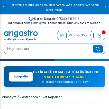
Öztiryakiler Marka Ürünlerde Kredi Kartına Vade Farksız 9 Ay'a Varan
Taksit İmkanı!
Müşteri Destek:
0(536) 611 99 51
İndirimdekiler
İletişim
Müşteri Hizmetleri
Yeni Ürünler
Siparişim Nerede?
0
Giriş Yap / Kaydol
ÖZTIRYAKILER MARKA TÜM ÜRÜNLERDE
VADE FARKSIZ 9 TAKSIT!
9 Taksitten Yararlanmak İçin Tıklayın!
Anasayfa
/
Gastronom Küvet Kapakları