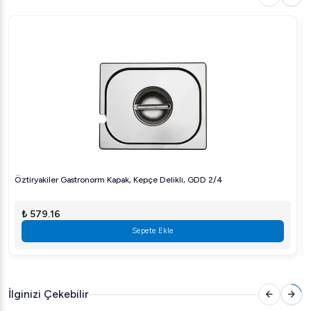
Öztiryakiler, sektördeki uzun yıllara dayalı deneyimi ile
tanınan güvenilir bir markadır. Yenilikçi çözümleri ve üstün
kalite anlayışıyla mutfağınızda fark yaratır.
---
Bu üstün kapak, mutfağınızda güvenilirliği ve işlevselliği bir
arada sunar. Siz de Öztiryakiler kalitesini deneyimleyin!
Öztiryakiler Gastronorm Kapak, Kepçe Delikli, GDD 2/4
₺ 579.16
Sepete Ekle
İlginizi Çekebilir