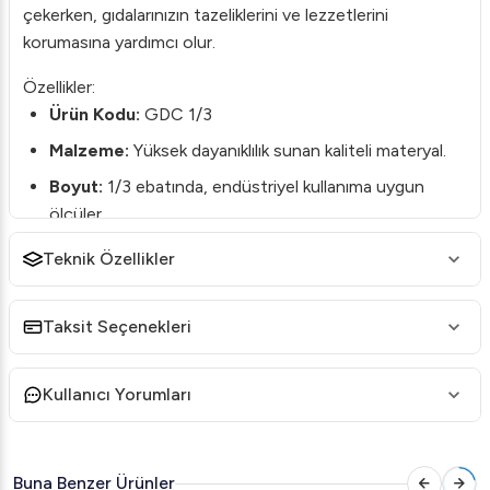
çekerken, gıdalarınızın tazeliklerini ve lezzetlerini
korumasına yardımcı olur.
Özellikler:
Ürün Kodu:
GDC 1/3
Malzeme:
Yüksek dayanıklılık sunan kaliteli materyal.
Boyut:
1/3 ebatında, endüstriyel kullanıma uygun
ölçüler.
Sızdırmaz Tasarım:
Gıdaları güvenle saklamanızı
Teknik Özellikler
sağlar.
Kullanım Alanları:
Taksit Seçenekleri
Bu Gastronorm kapak, restoranlar, oteller, cafeler ve
diğer endüstriyel mutfaklar için mükemmel uyum sağlar.
Kullanıcı Yorumları
Gıda saklama ve taşıma süreçlerinizde hijyen ve güvenlik
sağlarken, işletmenizin verimliliğini artırır.
Neden Öztiryakiler?
Buna Benzer Ürünler