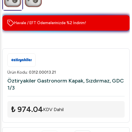
Havale / EFT Ödemelerinizde %2 İndirim!
Ürün Kodu
:
0312.00013.21
Öztiryakiler Gastronorm Kapak, Sızdırmaz, GDC
1/3
₺ 974.04
KDV Dahil