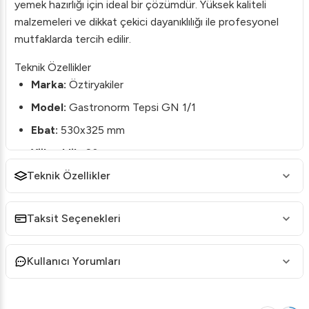
yemek hazırlığı için ideal bir çözümdür. Yüksek kaliteli
malzemeleri ve dikkat çekici dayanıklılığı ile profesyonel
mutfaklarda tercih edilir.
Teknik Özellikler
Marka:
Öztiryakiler
Model:
Gastronorm Tepsi GN 1/1
Ebat:
530x325 mm
Yükseklik:
20 mm
Teknik Özellikler
Malzeme:
Paslanmaz çelik
Standart:
GN 1/1
Taksit Seçenekleri
Ürün Özellikleri
1.
Dayanıklılık:
Yüksek kaliteli paslanmaz çelik yapısı
sayesinde uzun ömürlü kullanım sağlar.
Kullanıcı Yorumları
2.
Evrensel Uyum:
GN 1/1 standardıyla her tür
endüstriyel mutfak ekipmanı ile uyumludur.