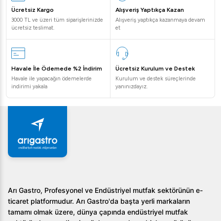
Öztiryakiler Gastronorm Tepsi, mutfakta ihtiyaç duyulan
Ücretsiz Kargo
Alışveriş Yaptıkça Kazan
her detayı düşünerek tasarlanmıştır. Profesyonel
3000 TL ve üzeri tüm siparişlerinizde
Alışveriş yaptıkça kazanmaya devam
ücretsiz teslimat.
et
mutfaklar için mükemmel bir araçtır ve uzun yıllar güvenle
kullanılabilir. Şimdi Arıgastro'dan temin ederek, işinizi bir
üst seviyeye taşıyabilirsiniz!
Havale İle Ödemede %2 İndirim
Ücretsiz Kurulum ve Destek
Havale ile yapacağın ödemelerde
Kurulum ve destek süreçlerinde
indirimi yakala
yanınızdayız.
Arı Gastro, Profesyonel ve Endüstriyel mutfak sektörünün e-
ticaret platformudur. Arı Gastro'da başta yerli markaların
tamamı olmak üzere, dünya çapında endüstriyel mutfak