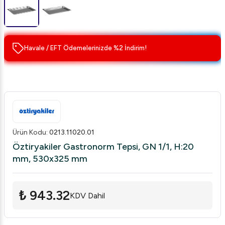
Havale / EFT Ödemelerinizde %2 İndirim!
Ürün Kodu
:
0213.11020.01
Öztiryakiler Gastronorm Tepsi, GN 1/1, H:20
mm, 530x325 mm
₺ 943.32
KDV Dahil