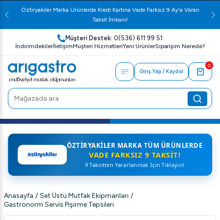
Öztiryakiler Marka Ürünlerde Kredi Kartına Vade Farksız 9 Ay'a Varan
Taksit İmkanı!
Müşteri Destek:
0(536) 611 99 51
İndirimdekiler
İletişim
Müşteri Hizmetleri
Yeni Ürünler
Siparişim Nerede?
0
Giriş Yap / Kaydol
ÖZTIRYAKILER MARKA TÜM ÜRÜNLERDE
VADE FARKSIZ 9 TAKSIT!
9 Taksitten Yararlanmak İçin Tıklayın!
Anasayfa
/
Set Üstü Mutfak Ekipmanları
/
Gastronorm Servis Pişirme Tepsileri