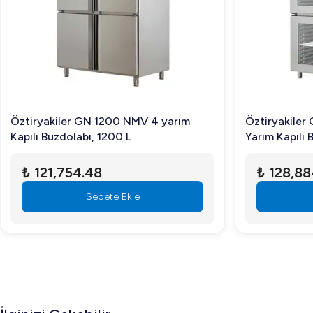
Öztiryakiler GN 600 NMV Çift Yarım Kapılı Buzdolabı, 600 L profes
tercih sıralamasında öne çıkmaktadır. Ayrıca, özel tasarım özellik
Sıkça Sorulan Sorular
Öztiryakiler GN 600 NMV Çift Yarım Kapılı Buzdolabı'nın mo
Evet, bu ürün, herhangi bir alana kolayca adapte edilebilen yönü 
Bu buzdolabının temizliği nasıl yapılmalıdır?
Öztiryakiler GN 1200 NMV 4 yarım
Öztiryakile
Kapılı Buzdolabı, 1200 L
Yarım Kapılı 
Temizliği kolaylaştıran özel tel kondenser yapısına sahiptir, b
Enerji tüketimi konusunda ne kadar verimlidir?
₺ 121,754.48
₺ 128,88
Öztiryakiler GN 600 NMV Çift Yarım Kapılı Buzdolabı, 600 L düş
Sepete Ekle
Öztiryakiler GN 600 NMV Çift Yarım Kapılı Buzdolabı, 600 L ile 
ürüne sahip olun!