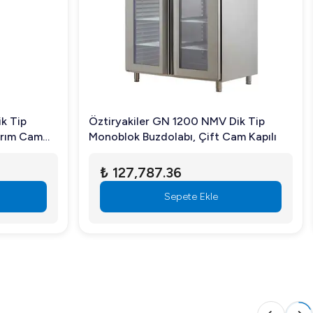
erji verimliliği, kullanıcı dostu yapısı ve sağlam tasarımı ile
kilde yürütmelerine yardımcı olur.
k Tip
Öztiryakiler GN 1200 NMV Dik Tip
arım Cam
Monoblok Buzdolabı, Çift Cam Kapılı
₺ 127,787.36
e dostu poliüretan duvarlar ile desteklenmiştir.
Sepete Ekle
u ziyaret ederek detaylı bilgi alın ve avantajlarla dolu bu