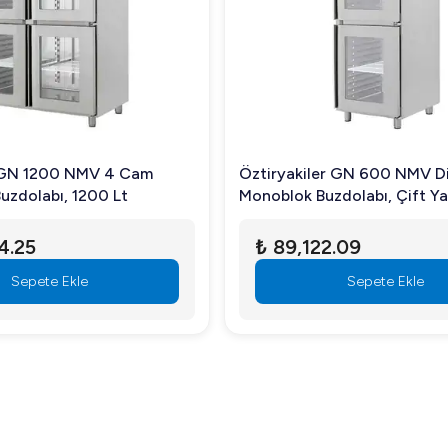
yonel mutfakların ihtiyaçlarına en iyi şekilde cevap veren bir üründür. En
leri ile işletmelerin günlük operasyonlarını daha verimli ve etkili bir şe
ntajı kolay mıdır?
değiştirilebilir kapılara sahiptir ve montajı oldukça basittir.
r GN 1200 NMV 4 Cam
Öztiryakiler GN 600 NMV Di
Buzdolabı, 1200 Lt
Monoblok Buzdolabı, Çift Y
u sayede düzenli bakım gerektirmez.
Kapılı
4.25
₺ 89,122.09
ük enerji tüketimi için özel olarak tasarlanmış, 60 mm izolasyon ve çevr
Sepete Ekle
Sepete Ekle
profesyonel mutfak işlerinizde performansı artırın. Hemen arigastro.com'