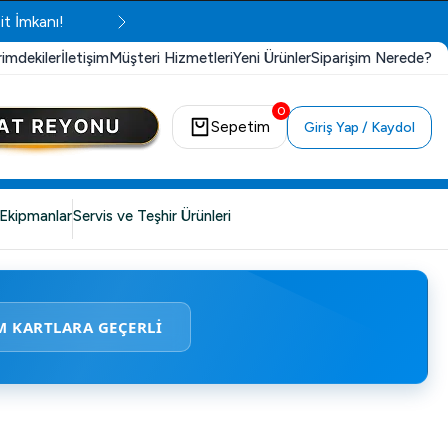
it İmkanı!
rimdekiler
İletişim
Müşteri Hizmetleri
Yeni Ürünler
Siparişim Nerede?
0
Sepetim
Giriş Yap / Kaydol
Ekipmanlar
Servis ve Teşhir Ürünleri
M KARTLARA GEÇERLİ