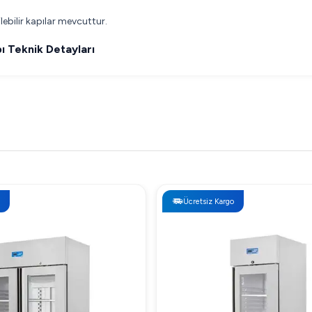
lebilir kapılar mevcuttur.
ı Teknik Detayları
Ücretsiz Kargo
 Fiyatı
düstriyel mutfaklar için fiyat performans açısından oldukça cazip bir 
ı Neden Tercih Edilmeli?