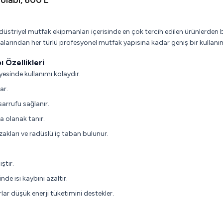
olabı, 600 L
üstriyel mutfak ekipmanları içerisinde en çok tercih edilen ürünlerden 
rmalarından her türlü profesyonel mutfak yapısına kadar geniş bir kullanım
 Özellikleri
yesinde kullanımı kolaydır.
ar.
sarrufu sağlanır.
a olanak tanır.
ızakları ve radüslü iç taban bulunur.
ştır.
nde ısı kaybını azaltır.
r düşük enerji tüketimini destekler.