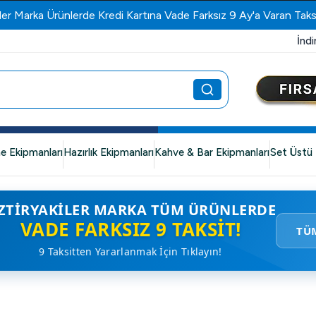
ler Marka Ürünlerde Kredi Kartına Vade Farksız 9 Ay'a Varan Taks
İndi
e Ekipmanları
Hazırlık Ekipmanları
Kahve & Bar Ekipmanları
Set Üstü 
ZTIRYAKILER MARKA TÜM ÜRÜNLERDE
VADE FARKSIZ 9 TAKSIT!
TÜ
9 Taksitten Yararlanmak İçin Tıklayın!