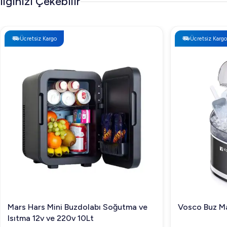
İlginizi Çekebilir
Ücretsiz Kargo
Ücretsiz Kargo
Mars Hars Mini Buzdolabı Soğutma ve
Vosco Buz Ma
Isıtma 12v ve 220v 10Lt