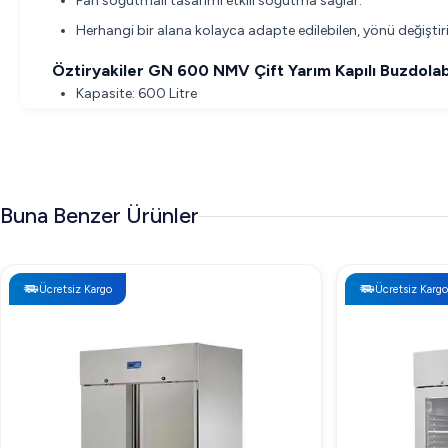
Fan soğutmalı tasarımı etkili soğutma sağlar.
Herhangi bir alana kolayca adapte edilebilen, yönü değiştiri
Öztiryakiler GN 600 NMV Çift Yarım Kapılı Buzdolab
Kapasite: 600 Litre
İzolasyon: 60 mm, 40-42 Kg/m3 yoğunlukta poliüretan
Enerji Tüketimi: Düşük
Tasarım: Monoblok
Buna Benzer Ürünler
Kapı: Çift yarım kapı, yönü değiştirilebilir
Aydınlatma: Led
IP Reytingi: IP21
Ücretsiz Kargo
Ücretsiz Kargo
Conta: Üçlü yalıtım bölgesi, değiştirilebilir manyetik
Öztiryakiler GN 600 NMV Çift Yarım Kapılı Buzdolabı
Öztiryakiler GN 600 NMV Çift Yarım Kapılı Buzdolabı, 600 L en
buzdolabı maliyet avantajı sağlar.
Öztiryakiler GN 600 NMV Çift Yarım Kapılı Buzdolab