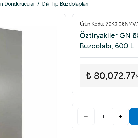
in Dondurucular
/
Dik Tip Buzdolapları
Ürün Kodu
:
79K3.06NMV.
Öztiryakiler GN 6
Buzdolabı, 600 L
₺ 80,072.77
1