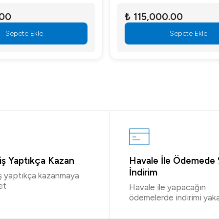
.00
₺ 115,000.00
Sepete Ekle
Sepete Ekle
riş Yaptıkça Kazan
Havale İle Ödemede
İndirim
iş yaptıkça kazanmaya
et
Havale ile yapacağın
ödemelerde indirimi yaka