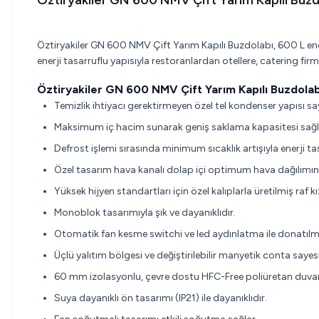
Öztiryakiler GN 600 NMV Çift Yarım Kapılı Buzd
Öztiryakiler GN 600 NMV Çift Yarım Kapılı Buzdolabı, 600 L end
enerji tasarruflu yapısıyla restoranlardan otellere, catering fi
Öztiryakiler GN 600 NMV Çift Yarım Kapılı Buzdolabı
Temizlik ihtiyacı gerektirmeyen özel tel kondenser yapısı sa
Maksimum iç hacim sunarak geniş saklama kapasitesi sağl
Defrost işlemi sırasında minimum sıcaklık artışıyla enerji ta
Özel tasarım hava kanalı dolap içi optimum hava dağılımın
Yüksek hijyen standartları için özel kalıplarla üretilmiş raf k
Monoblok tasarımıyla şık ve dayanıklıdır.
Otomatik fan kesme switchi ve led aydınlatma ile donatılmı
Üçlü yalıtım bölgesi ve değiştirilebilir manyetik conta sayesi
60 mm izolasyonlu, çevre dostu HFC-Free poliüretan duvarla
Suya dayanıklı ön tasarımı (IP21) ile dayanıklıdır.