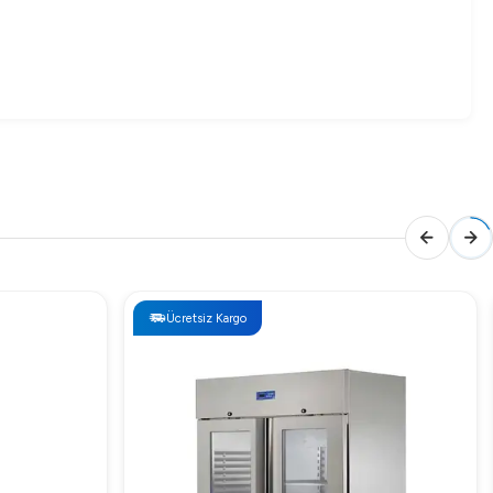
Ücretsiz Kargo
üründür. Geniş hacmine ve sunduğu avantajlara kıyasla, bu