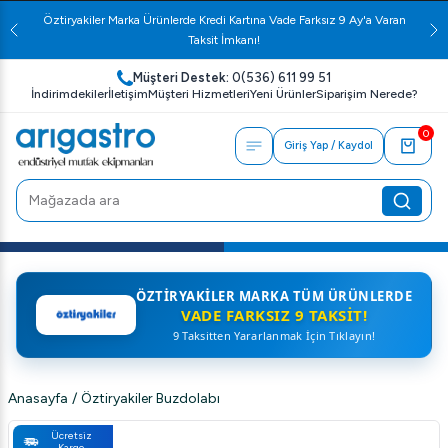
Öztiryakiler Marka Ürünlerde Kredi Kartına Vade Farksız 9 Ay'a Varan
Taksit İmkanı!
Müşteri Destek:
0(536) 611 99 51
İndirimdekiler
İletişim
Müşteri Hizmetleri
Yeni Ürünler
Siparişim Nerede?
0
Giriş Yap / Kaydol
ÖZTIRYAKILER MARKA TÜM ÜRÜNLERDE
VADE FARKSIZ 9 TAKSIT!
9 Taksitten Yararlanmak İçin Tıklayın!
Anasayfa
/
Öztiryakiler Buzdolabı
Ücretsiz
Kargo