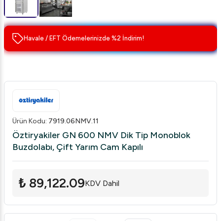
Havale / EFT Ödemelerinizde %2 İndirim!
Ürün Kodu
:
7919.06NMV.11
Öztiryakiler GN 600 NMV Dik Tip Monoblok
Buzdolabı, Çift Yarım Cam Kapılı
₺ 89,122.09
KDV Dahil