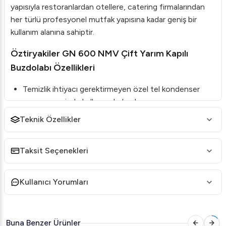
yapısıyla restoranlardan otellere, catering firmalarından
her türlü profesyonel mutfak yapısına kadar geniş bir
kullanım alanına sahiptir.
Öztiryakiler GN 600 NMV Çift Yarım Kapılı
Buzdolabı Özellikleri
Temizlik ihtiyacı gerektirmeyen özel tel kondenser
yapısı sayesinde kullanımı kolaydır.
Maksimum iç hacim sunarak geniş saklama kapasitesi
Teknik Özellikler
sağlar.
Defrost işlemi sırasında minimum sıcaklık artışıyla enerji
Taksit Seçenekleri
tasarrufu sağlanır.
Özel tasarım hava kanalı dolap içi optimum hava
Kullanıcı Yorumları
dağılımına olanak tanır.
Yüksek hijyen standartları için özel kalıplarla üretilmiş
raf kızakları ve radüslü iç taban bulunur.
Buna Benzer Ürünler