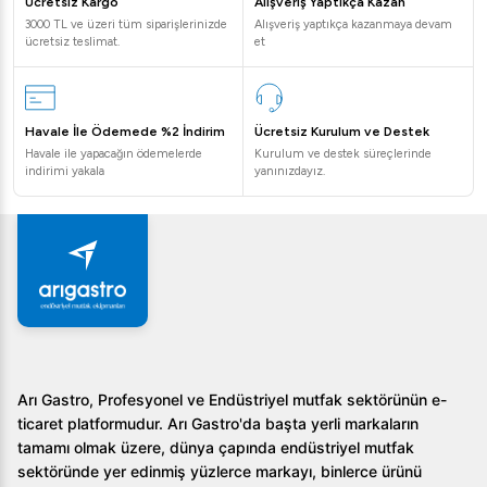
sağlar.
Ücretsiz Kargo
Alışveriş Yaptıkça Kazan
3000 TL ve üzeri tüm siparişlerinizde
Alışveriş yaptıkça kazanmaya devam
ücretsiz teslimat.
et
Öztiryakiler GN 600 NMV Çift Yarım Kapılı
Buzdolabı Neden Tercih Edilmeli?
Öztiryakiler GN 600 NMV Çift Yarım Kapılı Buzdolabı,
Havale İle Ödemede %2 İndirim
Ücretsiz Kurulum ve Destek
600 L profesyonel mutfakların ihtiyaçlarına en iyi şekilde
Havale ile yapacağın ödemelerde
Kurulum ve destek süreçlerinde
indirimi yakala
yanınızdayız.
cevap veren bir üründür. Enerji verimliliği, kullanıcı dostu
yapısı ve sağlam tasarımı ile tercih sıralamasında öne
çıkmaktadır. Ayrıca, özel tasarım özellikleri ile işletmelerin
günlük operasyonlarını daha verimli ve etkili bir şekilde
yürütmelerine yardımcı olur.
Sıkça Sorulan Sorular
Öztiryakiler GN 600 NMV Çift Yarım Kapılı
Arı Gastro, Profesyonel ve Endüstriyel mutfak sektörünün e-
Buzdolabı'nın montajı kolay mıdır?
ticaret platformudur. Arı Gastro'da başta yerli markaların
tamamı olmak üzere, dünya çapında endüstriyel mutfak
Evet, bu ürün, herhangi bir alana kolayca adapte
sektöründe yer edinmiş yüzlerce markayı, binlerce ürünü
edilebilen yönü değiştirilebilir kapılara sahiptir ve montajı