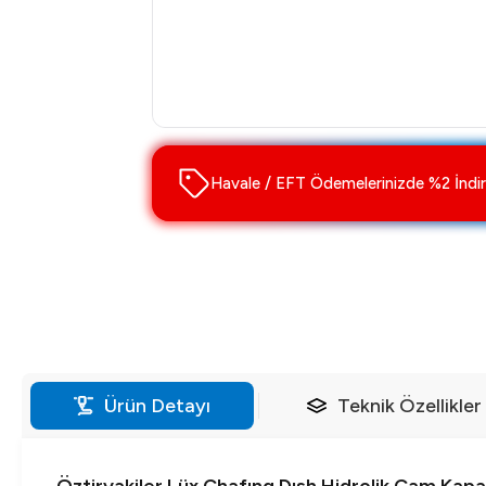
Havale / EFT Ödemelerinizde %2 İndir
Ürün Detayı
Teknik Özellikler