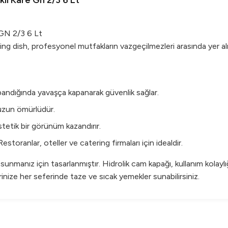
lı Kare Gn 2/3 6 Lt
 GN 2/3 6 Lt
fing dish, profesyonel mutfakların vazgeçilmezleri arasında yer al
apandığında yavaşça kapanarak güvenlik sağlar.
 uzun ömürlüdür.
stetik bir görünüm kazandırır.
estoranlar, oteller ve catering firmaları için idealdir.
 sunmanız için tasarlanmıştır. Hidrolik cam kapağı, kullanım kolayl
rinize her seferinde taze ve sıcak yemekler sunabilirsiniz.