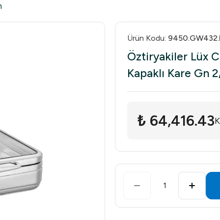
h
Ürün Kodu
:
9450.GW432.
Öztiryakiler Lüx 
Kapaklı Kare Gn 2
₺ 64,416.43
K
1