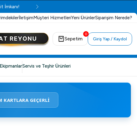
it İmkanı!
rimdekiler
İletişim
Müşteri Hizmetleri
Yeni Ürünler
Siparişim Nerede?
0
Sepetim
Giriş Yap / Kaydol
Ekipmanlar
Servis ve Teşhir Ürünleri
M KARTLARA GEÇERLİ