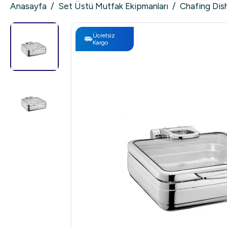
Anasayfa
/
Set Üstü Mutfak Ekipmanları
/
Chafing Dis
Ücretsiz
Kargo