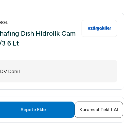
BGL
Chafıng Dısh Hidrolik Cam
/3 6 Lt
DV Dahil
Sepete Ekle
Kurumsal Teklif Al