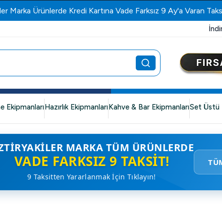
ler Marka Ürünlerde Kredi Kartına Vade Farksız 9 Ay'a Varan Taks
İndi
e Ekipmanları
Hazırlık Ekipmanları
Kahve & Bar Ekipmanları
Set Üstü 
ZTIRYAKILER MARKA TÜM ÜRÜNLERDE
VADE FARKSIZ 9 TAKSIT!
TÜ
9 Taksitten Yararlanmak İçin Tıklayın!