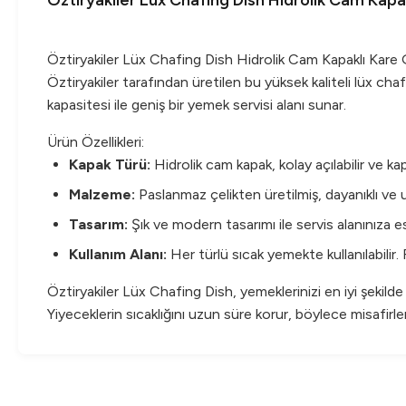
Öztiryakiler Lüx Chafıng Dısh Hidrolik Cam Kapak
Öztiryakiler Lüx Chafing Dish Hidrolik Cam Kapaklı Kare
Öztiryakiler tarafından üretilen bu yüksek kaliteli lüx cha
kapasitesi ile geniş bir yemek servisi alanı sunar.
Ürün Özellikleri:
Kapak Türü:
Hidrolik cam kapak, kolay açılabilir ve k
Malzeme:
Paslanmaz çelikten üretilmiş, dayanıklı ve
Tasarım:
Şık ve modern tasarımı ile servis alanınıza e
Kullanım Alanı:
Her türlü sıcak yemekte kullanılabilir. R
Öztiryakiler Lüx Chafing Dish, yemeklerinizi en iyi şekilde
Yiyeceklerin sıcaklığını uzun süre korur, böylece misafirle