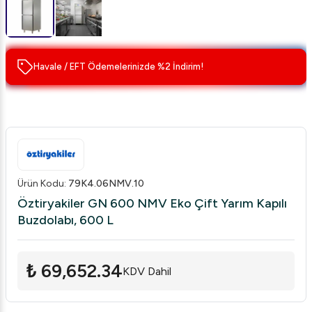
Havale / EFT Ödemelerinizde %2 İndirim!
Ürün Kodu
:
79K4.06NMV.10
Öztiryakiler GN 600 NMV Eko Çift Yarım Kapılı
Buzdolabı, 600 L
₺ 69,652.34
KDV Dahil