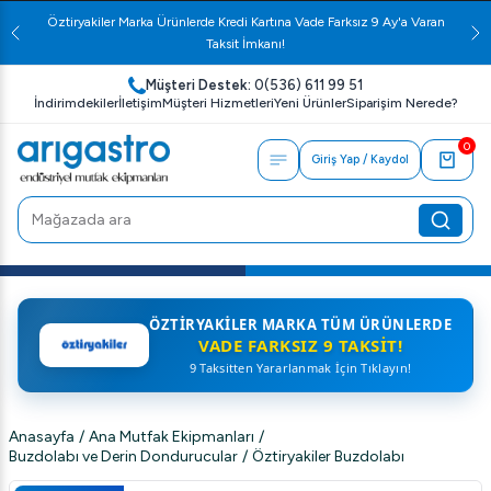
Öztiryakiler Marka Ürünlerde Kredi Kartına Vade Farksız 9 Ay'a Varan
Taksit İmkanı!
Müşteri Destek:
0(536) 611 99 51
İndirimdekiler
İletişim
Müşteri Hizmetleri
Yeni Ürünler
Siparişim Nerede?
0
Giriş Yap / Kaydol
ÖZTIRYAKILER MARKA TÜM ÜRÜNLERDE
VADE FARKSIZ 9 TAKSIT!
9 Taksitten Yararlanmak İçin Tıklayın!
Anasayfa
/
Ana Mutfak Ekipmanları
/
Buzdolabı ve Derin Dondurucular
/
Öztiryakiler Buzdolabı