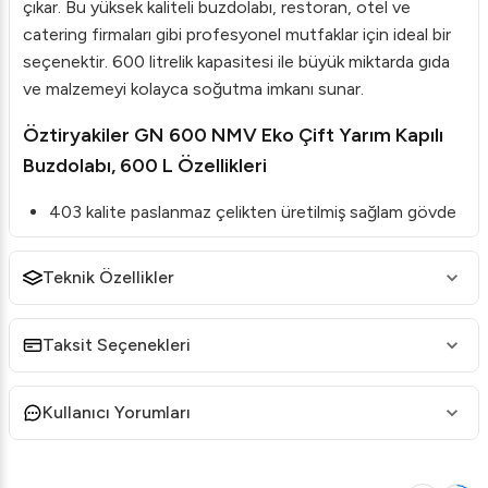
çıkar. Bu yüksek kaliteli buzdolabı, restoran, otel ve
catering firmaları gibi profesyonel mutfaklar için ideal bir
seçenektir. 600 litrelik kapasitesi ile büyük miktarda gıda
ve malzemeyi kolayca soğutma imkanı sunar.
Öztiryakiler GN 600 NMV Eko Çift Yarım Kapılı
Buzdolabı, 600 L Özellikleri
403 kalite paslanmaz çelikten üretilmiş sağlam gövde
yapısı.
Temizlik ihtiyacı olmayan özel tel kondenser
Teknik Özellikler
sayesinde düşük bakım gereksinimi.
Defrost sırasında minimum sıcaklık artışı sağlayarak
Taksit Seçenekleri
gıdaların taze kalmasına yardımcı olur.
İç hava dağılımını optimize eden özel tasarım hava
Kullanıcı Yorumları
kanalları.
Yüksek hijyen standartlarına uygun raf kızakları ve