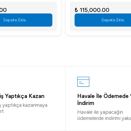
.00
₺ 115,000.00
Sepete Ekle
Sepete Ekle
riş Yaptıkça Kazan
Havale İle Ödemede
İndirim
iş yaptıkça kazanmaya
et
Havale ile yapacağın
ödemelerde indirimi yaka