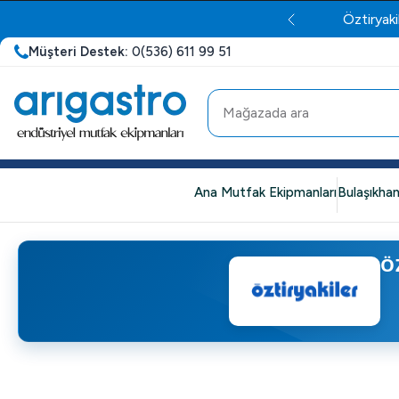
Öztiryaki
Müşteri Destek:
0(536) 611 99 51
Ana Mutfak Ekipmanları
Bulaşıkhan
Ö