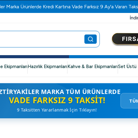
ler Marka Ürünlerde Kredi Kartına Vade Farksız 9 Ay'a Varan Taks
İndi
e Ekipmanları
Hazırlık Ekipmanları
Kahve & Bar Ekipmanları
Set Üstü 
ZTIRYAKILER MARKA TÜM ÜRÜNLERDE
VADE FARKSIZ 9 TAKSIT!
TÜ
9 Taksitten Yararlanmak İçin Tıklayın!