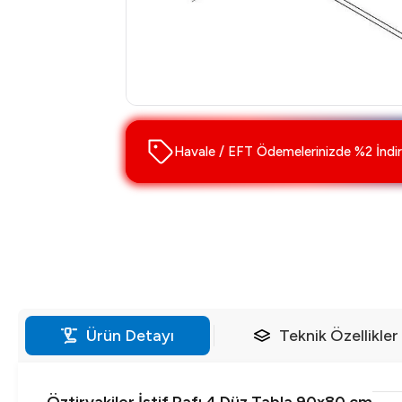
Havale / EFT Ödemelerinizde %2 İndir
Ürün Detayı
Teknik Özellikler