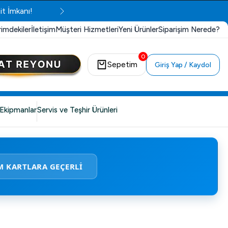
it İmkanı!
rimdekiler
İletişim
Müşteri Hizmetleri
Yeni Ürünler
Siparişim Nerede?
0
Sepetim
Giriş Yap / Kaydol
Ekipmanlar
Servis ve Teşhir Ürünleri
M KARTLARA GEÇERLİ