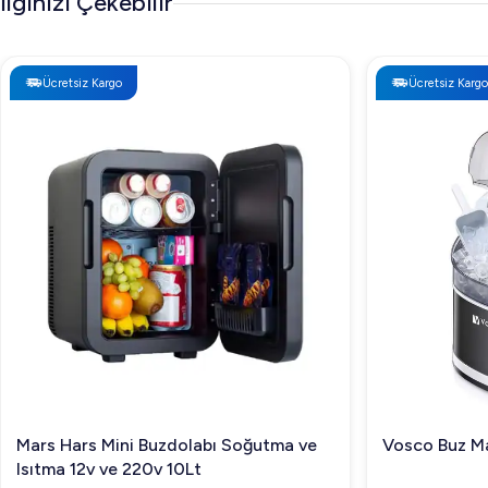
İlginizi Çekebilir
Ücretsiz Kargo
Ücretsiz Kargo
Mars Hars Mini Buzdolabı Soğutma ve
Vosco Buz Ma
Isıtma 12v ve 220v 10Lt