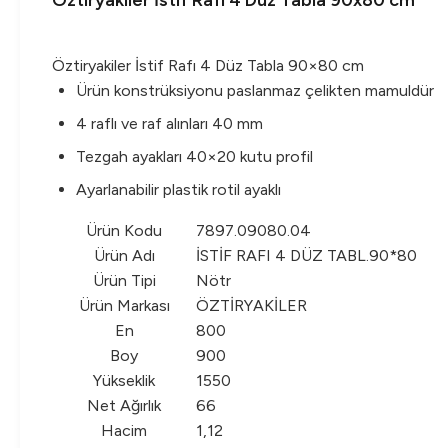
Öztiryakiler İstif Rafı 4 Düz Tabla 90x80 cm
Öztiryakiler İstif Rafı 4 Düz Tabla 90×80 cm
Ürün konstrüksiyonu paslanmaz çelikten mamuldür
4 raflı ve raf alınları 40 mm
Tezgah ayakları 40×20 kutu profil
Ayarlanabilir plastik rotil ayaklı
Ürün Kodu
7897.09080.04
Ürün Adı
İSTİF RAFI 4 DÜZ TABL.90*80
Ürün Tipi
Nötr
Ürün Markası
ÖZTİRYAKİLER
En
800
Boy
900
Yükseklik
1550
Net Ağırlık
66
Hacim
1,12