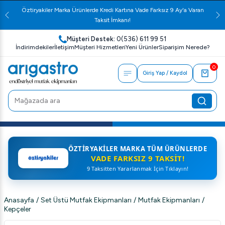
Öztiryakiler Marka Ürünlerde Kredi Kartına Vade Farksız 9 Ay'a Varan
Taksit İmkanı!
Müşteri Destek:
0(536) 611 99 51
İndirimdekiler
İletişim
Müşteri Hizmetleri
Yeni Ürünler
Siparişim Nerede?
0
Giriş Yap / Kaydol
ÖZTIRYAKILER MARKA TÜM ÜRÜNLERDE
VADE FARKSIZ 9 TAKSIT!
9 Taksitten Yararlanmak İçin Tıklayın!
Anasayfa
/
Set Üstü Mutfak Ekipmanları
/
Mutfak Ekipmanları
/
Kepçeler