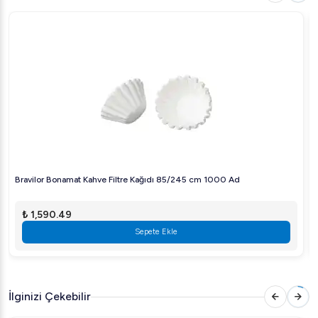
Su ve deterjanla kolayca temizlenebilir
Profesyonel kalitede bir kepçe arıyorsanız, Öztiryakiler
Kepçe Çelik No:7 tam size göre! Ürünümüzü hemen
sipariş verin ve kaliteli pişirme deneyiminizin tadını çıkarın.
Bravilor Bonamat Kahve Filtre Kağıdı 85/245 cm 1000 Ad
₺ 1,590.49
Sepete Ekle
İlginizi Çekebilir