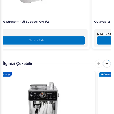
Öztiryakiler Dikdörtgen Lamine Tepsi, Kaymaz, 32x44 cm
₺ 605.48
Sepete Ekle
İlginizi Çekebilir
Ücretsiz Kargo