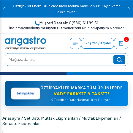
Öztiryakiler Marka Ürünlerde Kredi Kartına Vade Farksız 9 Ay'a Varan
Taksit İmkanı!
Müşteri Destek:
0(536) 611 99 51
İndirimdekiler
İletişim
Müşteri Hizmetleri
Yeni Ürünler
Siparişim Nerede?
0
Giriş Yap / Kaydol
ÖZTIRYAKILER MARKA TÜM ÜRÜNLERDE
VADE FARKSIZ 9 TAKSIT!
9 Taksitten Yararlanmak İçin Tıklayın!
Anasayfa
/
Set Üstü Mutfak Ekipmanları
/
Mutfak Ekipmanları
/
Setüstü Ekipmanlar