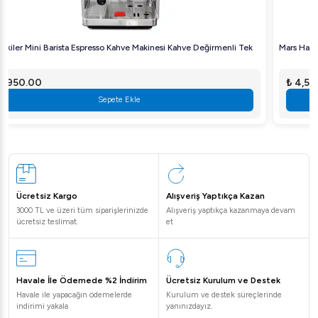
Mars Hars Mini Buzdolabı Soğutma ve Isıtma 12v ve 220v 10Lt
₺ 4,500.00
Sepete Ekle
Ücretsiz Kargo
Alışveriş Yaptıkça Kazan
3000 TL ve üzeri tüm siparişlerinizde
Alışveriş yaptıkça kazanmaya devam
ücretsiz teslimat.
et
Havale İle Ödemede %2 İndirim
Ücretsiz Kurulum ve Destek
Havale ile yapacağın ödemelerde
Kurulum ve destek süreçlerinde
indirimi yakala
yanınızdayız.