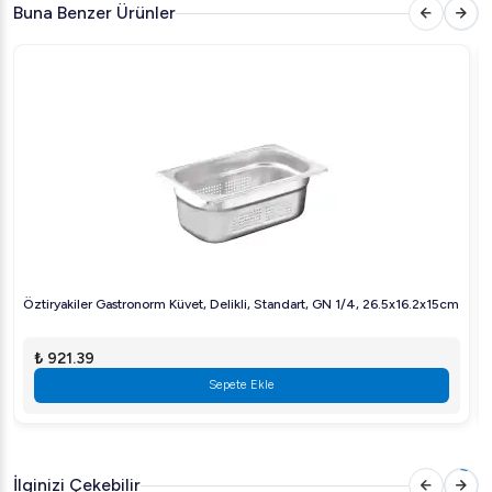
Buna Benzer Ürünler
Hijyenik:
Kolay temizlenebilir yüzey, gıda güvenliğini
ön planda tutar.
Günlük kullanımların yanı sıra, catering ve büyük mutfak
operasyonları için ideal olan bu
Öztiryakiler GN 1/1
Delikli Gastronorm Küvet
, işlerinizi kolaylaştıracak
profesyonel bir yardımcıdır. Şimdi sipariş verin ve
mutfağınızda kalitenin farkını yaşayın!
Öztiryakiler Gastronorm Küvet, Delikli, Standart, GN 1/4, 26.5x16.2x15cm
₺ 921.39
Sepete Ekle
İlginizi Çekebilir