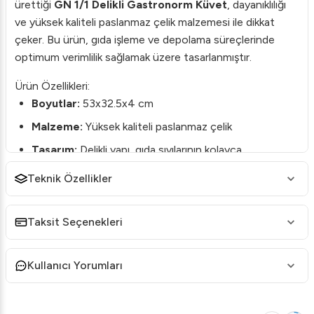
ürettiği
GN 1/1 Delikli Gastronorm Küvet
, dayanıklılığı
ve yüksek kaliteli paslanmaz çelik malzemesi ile dikkat
çeker. Bu ürün, gıda işleme ve depolama süreçlerinde
optimum verimlilik sağlamak üzere tasarlanmıştır.
Ürün Özellikleri:
Boyutlar:
53x32.5x4 cm
Malzeme:
Yüksek kaliteli paslanmaz çelik
Tasarım:
Delikli yapı, gıda sıvılarının kolayca
süzülmesini sağlar.
Teknik Özellikler
Standart GN Ölçüleri:
GN 1/1, çeşitli endüstriyel
mutfak ekipmanlarıyla uyumludur.
Taksit Seçenekleri
Neden Öztiryakiler GN 1/1 Delikli Küvet?
Dayanıklılık:
Yoğun kullanım koşullarına dayanıklı
Kullanıcı Yorumları
paslanmaz çelik malzeme.
Kullanım Kolaylığı:
Delikli tasarım, yiyecekleri
hazırlarken veya sunarken pratiklik sağlar.