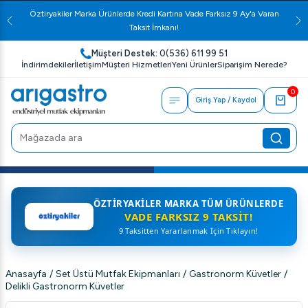
Öztiryakiler Marka Ürünlerde Kredi Kartına Vade Farksız 9 Ay'a Varan
Taksit İmkanı!
Müşteri Destek:
0(536) 611 99 51
İndirimdekiler
İletişim
Müşteri Hizmetleri
Yeni Ürünler
Siparişim Nerede?
0
Giriş Yap / Kaydol
ÖZTIRYAKILER MARKA TÜM ÜRÜNLERDE
VADE FARKSIZ 9 TAKSIT!
9 Taksitten Yararlanmak İçin Tıklayın!
Anasayfa
/
Set Üstü Mutfak Ekipmanları
/
Gastronorm Küvetler
/
Delikli Gastronorm Küvetler