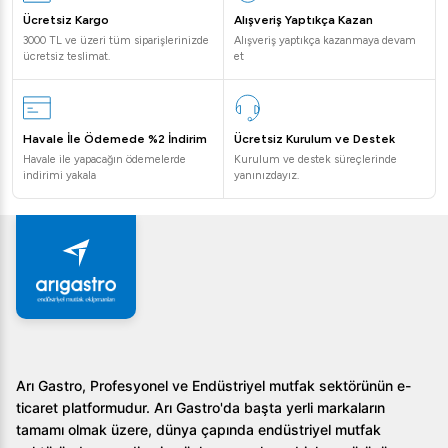
Ücretsiz Kargo
Alışveriş Yaptıkça Kazan
3000 TL ve üzeri tüm siparişlerinizde
Alışveriş yaptıkça kazanmaya devam
ücretsiz teslimat.
et
Havale İle Ödemede %2 İndirim
Ücretsiz Kurulum ve Destek
Havale ile yapacağın ödemelerde
Kurulum ve destek süreçlerinde
indirimi yakala
yanınızdayız.
Arı Gastro, Profesyonel ve Endüstriyel mutfak sektörünün e-
ticaret platformudur. Arı Gastro'da başta yerli markaların
tamamı olmak üzere, dünya çapında endüstriyel mutfak