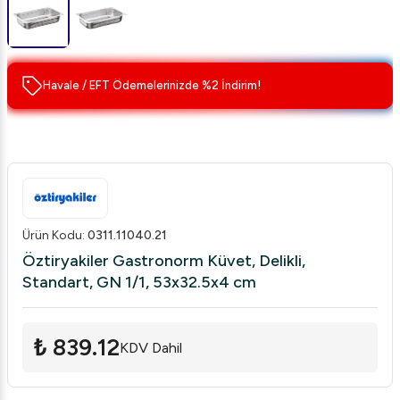
Havale / EFT Ödemelerinizde %2 İndirim!
Ürün Kodu
:
0311.11040.21
Öztiryakiler Gastronorm Küvet, Delikli,
Standart, GN 1/1, 53x32.5x4 cm
₺ 839.12
KDV Dahil