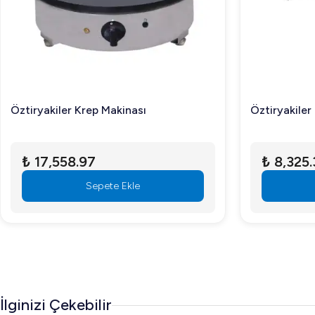
Öztiryakiler Krep Makinası
Öztiryakiler
₺ 17,558.97
₺ 8,325.
Sepete Ekle
İlginizi Çekebilir