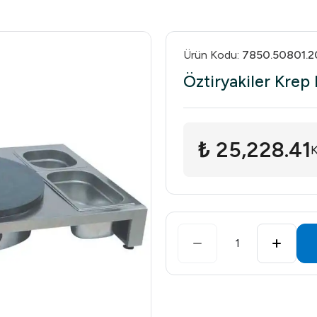
Ürün Kodu
:
7850.50801.2
Öztiryakiler Krep
₺ 25,228.41
K
1