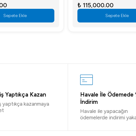
.00
₺ 115,000.00
Sepete Ekle
Sepete Ekle
riş Yaptıkça Kazan
Havale İle Ödemede
İndirim
iş yaptıkça kazanmaya
et
Havale ile yapacağın
ödemelerde indirimi yaka