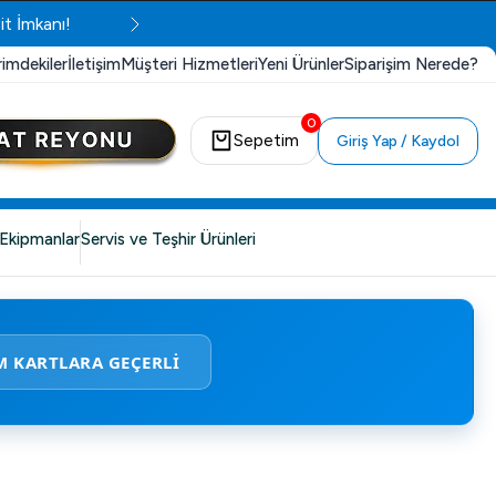
it İmkanı!
rimdekiler
İletişim
Müşteri Hizmetleri
Yeni Ürünler
Siparişim Nerede?
0
Sepetim
Giriş Yap / Kaydol
Ekipmanlar
Servis ve Teşhir Ürünleri
M KARTLARA GEÇERLİ