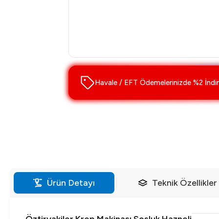
Havale / EFT Ödemelerinizde %2 İndir
Ürün Detayı
Teknik Özellikler