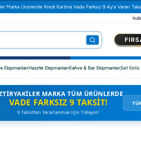
ler Marka Ürünlerde Kredi Kartına Vade Farksız 9 Ay'a Varan Taks
İndi
e Ekipmanları
Hazırlık Ekipmanları
Kahve & Bar Ekipmanları
Set Üstü 
ZTIRYAKILER MARKA TÜM ÜRÜNLERDE
VADE FARKSIZ 9 TAKSIT!
TÜ
9 Taksitten Yararlanmak İçin Tıklayın!