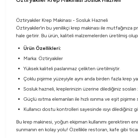
Öztiryakiler Krep Makinası Sosluk Hazneli
Öztiryakiler Krep Makinası - Sosluk Hazneli
Öztiryakiler'in bu yenilikçi krep makinası ile mutfağınıza 
hale getirir. Bu ürün, kaliteli malzemelerden üretilmiş olup
Ürün Özellikleri:
Marka: Öztiryakiler
Yüksek kaliteli paslanmaz çelikten üretilmiştir.
Çoklu pişirme yüzeyiyle aynı anda birden fazla krep yap
Sosluk hazneli, kreplerinizin üzerine dilediğiniz sosla
Güçlü ısıtma elemanları ile hızlı ısınma ve eşit pişirme 
Kullanıcı dostu kontrolleri sayesinde ısıyı dilediğiniz gi
Bu krep makinesi, yoğun ekipman kullanımı gerektiren endüs
sunmanın en kolay yolu! Özellikle restoran, kafe gibi ticar