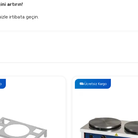
ni artırın!
izle irtibata geçin.
o
Ücretsiz Kargo