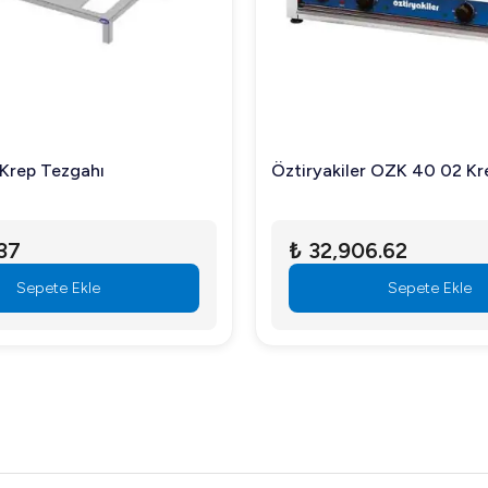
 Krep Tezgahı
Öztiryakiler OZK 40 02 Kr
37
₺ 32,906.62
Sepete Ekle
Sepete Ekle