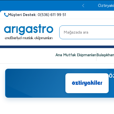
Öztiryaki
Müşteri Destek:
0(536) 611 99 51
Ana Mutfak Ekipmanları
Bulaşıkhan
Ö