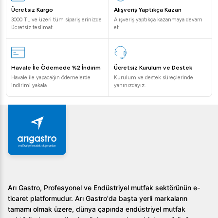
Ücretsiz Kargo
Alışveriş Yaptıkça Kazan
3000 TL ve üzeri tüm siparişlerinizde
Alışveriş yaptıkça kazanmaya devam
ücretsiz teslimat.
et
Havale İle Ödemede %2 İndirim
Ücretsiz Kurulum ve Destek
Havale ile yapacağın ödemelerde
Kurulum ve destek süreçlerinde
indirimi yakala
yanınızdayız.
Arı Gastro, Profesyonel ve Endüstriyel mutfak sektörünün e-
ticaret platformudur. Arı Gastro'da başta yerli markaların
tamamı olmak üzere, dünya çapında endüstriyel mutfak