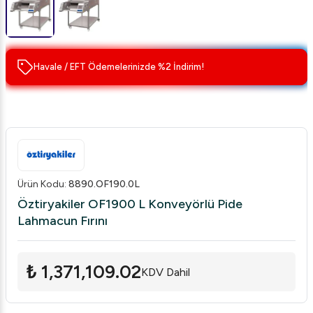
Havale / EFT Ödemelerinizde %2 İndirim!
Ürün Kodu
:
8890.OF190.0L
Öztiryakiler OF1900 L Konveyörlü Pide
Lahmacun Fırını
₺ 1,371,109.02
KDV Dahil