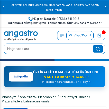
Öztiryakiler Marka Ürünlerde Kredi Kartına Vade Farksız 9 Ay'a Varan
Taksit İmkanı!
Müşteri Destek:
0(536) 611 99 51
İndirimdekiler
İletişim
Müşteri Hizmetleri
Yeni Ürünler
Siparişim Nerede?
0
Giriş Yap / Kaydol
ÖZTIRYAKILER MARKA TÜM ÜRÜNLERDE
VADE FARKSIZ 9 TAKSIT!
9 Taksitten Yararlanmak İçin Tıklayın!
Anasayfa
/
Ana Mutfak Ekipmanları
/
Endüstriyel Fırınlar
/
Pizza & Pide & Lahmacun Fırınları