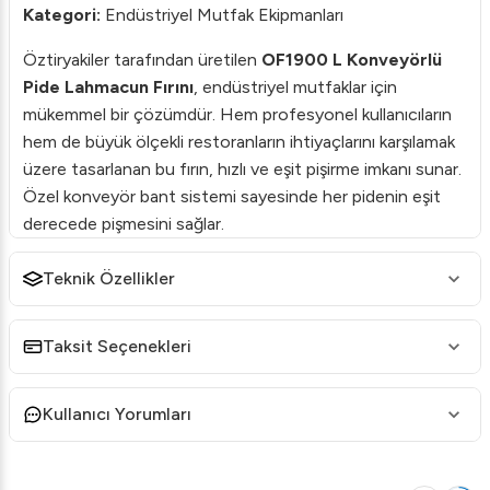
Kategori:
Endüstriyel Mutfak Ekipmanları
Öztiryakiler tarafından üretilen
OF1900 L Konveyörlü
Pide Lahmacun Fırını
, endüstriyel mutfaklar için
mükemmel bir çözümdür. Hem profesyonel kullanıcıların
hem de büyük ölçekli restoranların ihtiyaçlarını karşılamak
üzere tasarlanan bu fırın, hızlı ve eşit pişirme imkanı sunar.
Özel konveyör bant sistemi sayesinde her pidenin eşit
derecede pişmesini sağlar.
Öne Çıkan Özellikler
Teknik Özellikler
Verimli Pişirme:
Gelişmiş ısı dağıtımı ve kontrollü
sıcaklık ayarları sayesinde her ürünü hızlı ve eşit şekilde
Taksit Seçenekleri
pişirir.
Kullanıcı Yorumları
Kolay Kullanım:
Kullanıcı dostu kontrol paneli ile
istediğiniz pişirme ayarlarını kolayca yapabilirsiniz.
Dayanıklı Yapı:
Yüksek kaliteli paslanmaz çelik