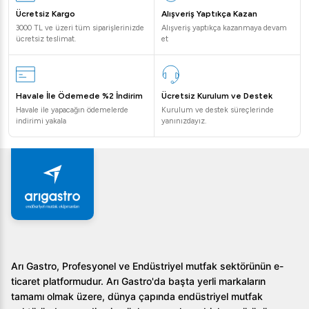
Ücretsiz Kargo
Alışveriş Yaptıkça Kazan
3000 TL ve üzeri tüm siparişlerinizde
Alışveriş yaptıkça kazanmaya devam
ücretsiz teslimat.
et
Havale İle Ödemede %2 İndirim
Ücretsiz Kurulum ve Destek
Havale ile yapacağın ödemelerde
Kurulum ve destek süreçlerinde
indirimi yakala
yanınızdayız.
Arı Gastro, Profesyonel ve Endüstriyel mutfak sektörünün e-
ticaret platformudur. Arı Gastro'da başta yerli markaların
tamamı olmak üzere, dünya çapında endüstriyel mutfak