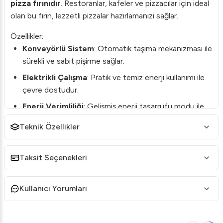
pizza fırınıdır
. Restoranlar, kafeler ve pizzacılar için ideal
olan bu fırın, lezzetli pizzalar hazırlamanızı sağlar.
Özellikler:
Konveyörlü Sistem
: Otomatik taşıma mekanizması ile
sürekli ve sabit pişirme sağlar.
Elektrikli Çalışma
: Pratik ve temiz enerji kullanımı ile
çevre dostudur.
Enerji Verimliliği
: Gelişmiş enerji tasarrufu modu ile
ekonomik pişirme sunar.
Teknik Özellikler
Dayanıklı Yapı
: Paslanmaz çelik gövdesi ile uzun
ömürlü kullanım garantisi verir.
Taksit Seçenekleri
Kapasite
: Yoğun mutfaklarda dahi ihtiyaçlarınıza
cevap verecek geniş üretim kapasitesine sahiptir.
Kullanıcı Yorumları
Ürünle beraber gelen kullanma kılavuzu sayesinde kurulum
ve kullanımı son derece basittir. Özellikle yoğun saatlerde
dahi üstün performans gösterir.