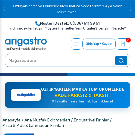
Öztiryakiler Marka Ürünlerde Kredi Kartına Vade Farksız 9 Ay'a Varan
Taksit İmkanı!
Müşteri Destek:
0(536) 611 99 51
İndirimdekiler
İletişim
Müşteri Hizmetleri
Yeni Ürünler
Siparişim Nerede?
0
Giriş Yap / Kaydol
ÖZTIRYAKILER MARKA TÜM ÜRÜNLERDE
VADE FARKSIZ 9 TAKSIT!
9 Taksitten Yararlanmak İçin Tıklayın!
Anasayfa
/
Ana Mutfak Ekipmanları
/
Endüstriyel Fırınlar
/
Pizza & Pide & Lahmacun Fırınları