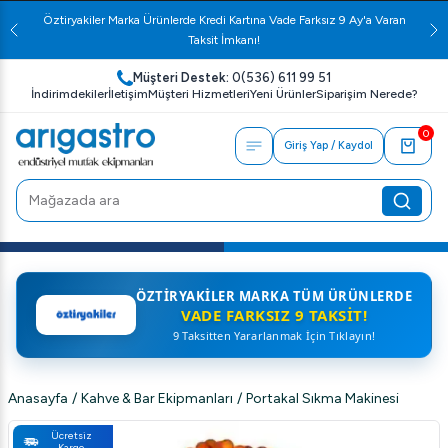
Öztiryakiler Marka Ürünlerde Kredi Kartına Vade Farksız 9 Ay'a Varan
Taksit İmkanı!
Müşteri Destek:
0(536) 611 99 51
İndirimdekiler
İletişim
Müşteri Hizmetleri
Yeni Ürünler
Siparişim Nerede?
0
Giriş Yap / Kaydol
ÖZTIRYAKILER MARKA TÜM ÜRÜNLERDE
VADE FARKSIZ 9 TAKSIT!
9 Taksitten Yararlanmak İçin Tıklayın!
Anasayfa
/
Kahve & Bar Ekipmanları
/
Portakal Sıkma Makinesi
Ücretsiz
Kargo