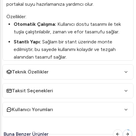
portakal suyu hazırlamanıza yardımcı olur.
Özellikler:
Otomatik Çalışma:
Kullanıcı dostu tasarımı ile tek
tuşla çalıştırılabilir, zaman ve efor tasarrufu sağlar.
Stantlı Yapı:
Sağlam bir stant üzerinde monte
edilmiştir; bu sayede kullanımı kolaydır ve tezgah
alanından tasarruf sağlar.
Paslanmaz Çelik Malzeme:
Kaliteli malzemeden
Teknik Özellikler
üretilmiştir, dayanıklılığı artırır ve uzun ömürlü kullanım
sunar.
Taksit Seçenekleri
Kolay Temizlik:
Parçalar kolayca çıkarılabilir ve
temizlenebilir, hijyen standartlarını korumak için
idealdir.
Kullanıcı Yorumları
Kullanım Alanları:
Restoranlar
Buna Benzer Ürünler