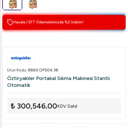
Havale / EFT Ödemelerinizde %2 İndirim!
Ürün Kodu
:
8860.OPS04.38
Öztiryakiler Portakal Sıkma Makinesi Stantlı
Otomatik
₺ 300,546.00
KDV Dahil