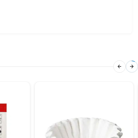
asarımıyla da göz dolduruyor.