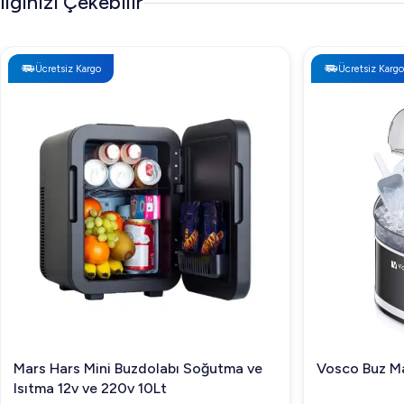
İlginizi Çekebilir
Ücretsiz Kargo
Ücretsiz Kargo
Mars Hars Mini Buzdolabı Soğutma ve
Vosco Buz Ma
Isıtma 12v ve 220v 10Lt