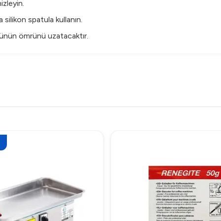
izleyin.
silikon spatula kullanın.
ürünün ömrünü uzatacaktır.
mutfaklarınızda fark yaratacak bu krep tavası, aynı zamanda modern t