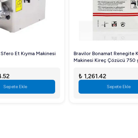
 Sfero Et Kıyma Makinesi
Bravilor Bonamat Renegite 
Makinesi Kireç Çözücü 750 g
4.52
₺ 1,261.42
Sepete Ekle
Sepete Ekle