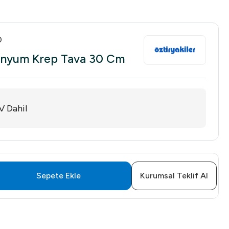
0
minyum Krep Tava 30 Cm
V Dahil
Sepete Ekle
Kurumsal Teklif Al