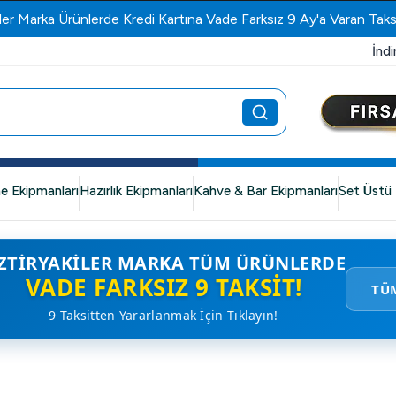
ler Marka Ürünlerde Kredi Kartına Vade Farksız 9 Ay'a Varan Taks
İndi
e Ekipmanları
Hazırlık Ekipmanları
Kahve & Bar Ekipmanları
Set Üstü 
ZTIRYAKILER MARKA TÜM ÜRÜNLERDE
VADE FARKSIZ 9 TAKSIT!
TÜ
9 Taksitten Yararlanmak İçin Tıklayın!