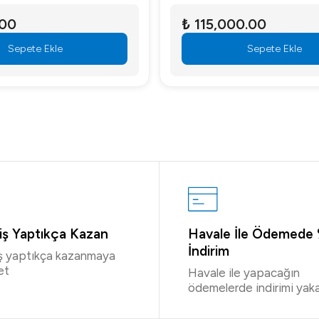
.00
₺ 115,000.00
Sepete Ekle
Sepete Ekle
riş Yaptıkça Kazan
Havale İle Ödemede
İndirim
iş yaptıkça kazanmaya
et
Havale ile yapacağın
ödemelerde indirimi yaka