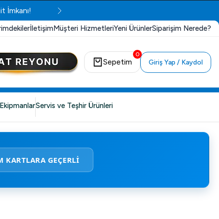
it İmkanı!
rimdekiler
İletişim
Müşteri Hizmetleri
Yeni Ürünler
Siparişim Nerede?
0
Sepetim
Giriş Yap / Kaydol
Ekipmanlar
Servis ve Teşhir Ürünleri
M KARTLARA GEÇERLİ