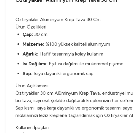
Öztiryakiler Alüminyum Krep Tava 30 Cm
Öztiryakiler Alüminyum Krep Tava 30 Cm
Ürün Özellikleri
Çap:
30 cm
Malzeme:
%100 yüksek kaliteli alüminyum
Ağırlık:
Hafif tasarımıyla kolay kullanım
Isı Dağılımı:
Eşit ısı dağılımı ile mükemmel pişirme
Sap:
Isıya dayanıklı ergonomik sap
Ürün Açıklaması
Öztiryakiler 30 cm Alüminyum Krep Tava, endüstriyel mutfa
bu tava, ısıyı eşit şekilde dağıtarak kreplerinizin her sef
Sap kısmı, ısıya karşı dayanıklı ve ergonomik tasarımı sayes
molalarınızı leziz kreplerle taçlandırmak için Öztiryakiler
Kullanım İpuçları