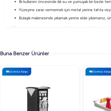
İlk kullanım öncesinde ılık su ve yumuşak bir bezle tem
Yüzeyine zarar vermemek için metal yerine tahta veya 
Bulaşık makinesinde yıkamak yerine elde yıkamanız, 
Öztiryakiler'in kalitesi, dayanıklılığı ve işlevselliğiyle 
Buna Benzer Ürünler
Ücretsiz Kargo
Ücretsiz Kargo