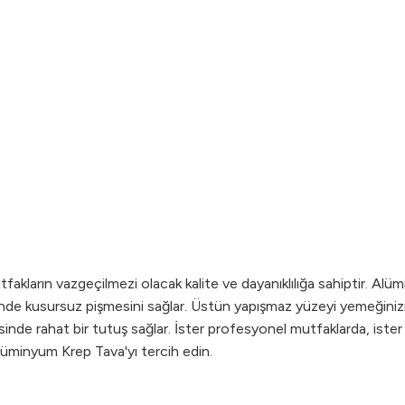
kların vazgeçilmezi olacak kalite ve dayanıklılığa sahiptir. Alü
erinde kusursuz pişmesini sağlar. Üstün yapışmaz yüzeyi yemeğinizin
inde rahat bir tutuş sağlar. İster profesyonel mutfaklarda, ister ev 
 Alüminyum Krep Tava'yı tercih edin.