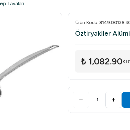
ep Tavaları
Ürün Kodu
:
8149.00138.3
Öztiryakiler Alü
₺ 1,082.90
KD
1