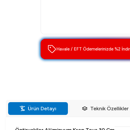
Havale / EFT Ödemelerinizde %2 İndir
Ürün Detayı
Teknik Özellikler